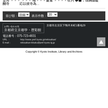
霊秀 〃〃〃 〃〃〃 権〃〃〃慶暹 〃〃〃〃在判
事書：
僧綱牒醍
醐寺 応以彼寺為...
並び順：
表示件数：
京都市左京区下鴨半木町1番地29
お問い合わせ先
京都府立京都学・歴彩館
075-723-4831
電話番号：
URL ：
http://www.pref.kyoto.jp/rekisaikan/
E-mail：
rekisaikan-kikaku@pref.kyoto.lg.jp
Copyright © Kyoto Institute, Library and Archives