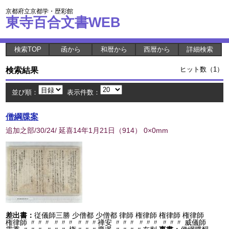
京都府立京都学・歴彩館
東寺百合文書WEB
検索TOP
函から
和暦から
西暦から
詳細検索
検索結果
ヒット数（1）
並び順：
表示件数：
僧綱牒案
追加之部/30/24/ 延喜14年1月21日
（
914
） 0×0mm
差出書：
従儀師三勝 少僧都 少僧都 律師 権律師 権律師 権律師
権律師 〃〃〃 〃〃〃 〃〃〃禅安 〃〃〃 〃〃〃 〃〃〃 威儀師