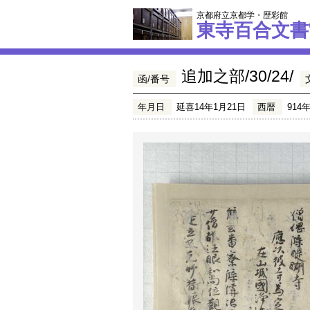
京都府立京都学・歴彩館
東寺百合文書
追加之部/30/24/
函/番号
年月日
延喜14年1月21日
西暦
914