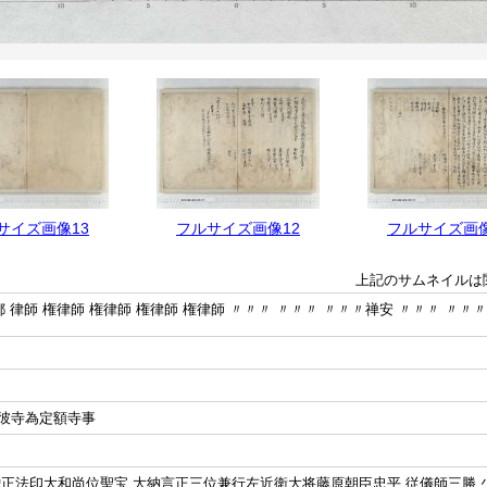
サイズ画像13
フルサイズ画像12
フルサイズ画像
上記のサムネイルは
 律師 権律師 権律師 権律師 権律師 〃〃〃 〃〃〃 〃〃〃禅安 〃〃〃 〃〃〃
彼寺為定額寺事
正法印大和尚位聖宝 大納言正三位兼行左近衛大将藤原朝臣忠平 従儀師三勝 少