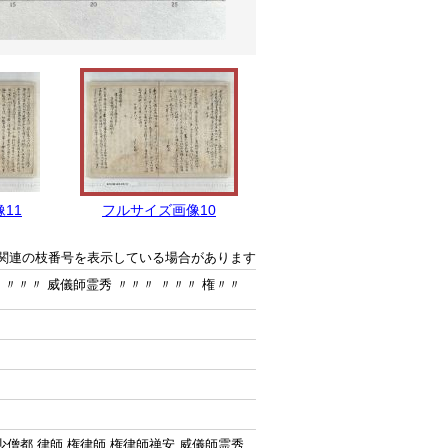
11
フルサイズ画像10
フルサイズ画像9
関連の枝番号を表示している場合があります
 〃〃〃 威儀師霊秀 〃〃〃 〃〃〃 権〃〃
僧都 律師 権律師 権律師禅安 威儀師霊秀