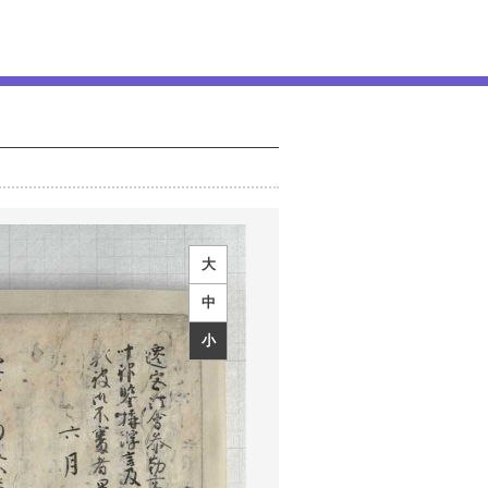
大
中
小