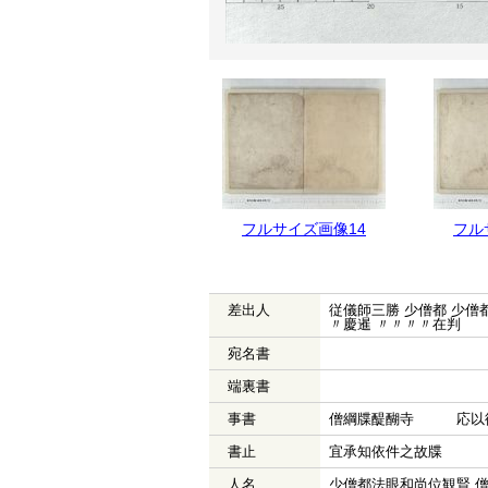
フルサイズ画像15
フルサイズ画像14
フル
差出人
従儀師三勝 少僧都 少僧都
〃慶暹 〃〃〃〃在判
宛名書
端裏書
事書
僧綱牒醍醐寺 応以
書止
宜承知依件之故牒
人名
少僧都法眼和尚位観賢 僧