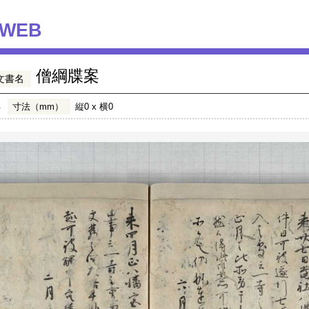
WEB
僧綱牒案
文書名
年
寸法（mm）
縦0 x 横0