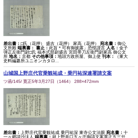
差出書：
□氏（花押） 盛吉（花押） 家高（花押）
宛名書：
御公
文所殿
端裏書：
書止：
此旨＊可有御披露」恐惶謹言
人名：
金子
弾正左衛門尉□氏 福本式部尉盛吉 宮田帯刀左衛門尉家高 御公文
所
地名：
京都
その他事項：
地頭方政所屋、御上使
刊本：
（東大
史料編纂所ユニオンカタロ...
山城国上野庄代官乗観祐成・乗円祐深連署請文案
ツ函/145/ 寛正5年3月27日
（
1464
） 288×472mm
差出書：
上野庄代官乗観祐成 乗円祐深 東寺公文法眼
宛名書：
十
一ヶ郷請沙汰人
端裏書：
就上野井口五ヶ庄御請文案寛正五三廿