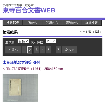
京都府立京都学・歴彩館
東寺百合文書WEB
検索TOP
函から
和暦から
西暦から
詳細検索
検索結果
ヒット数（131）
並び順：
表示件数：
< 前へ
1
2
3
4
5
…
7
次へ >
太良庄地頭方評定引付
タ函/173/ 寛正5年
（
1464
） 258×180mm