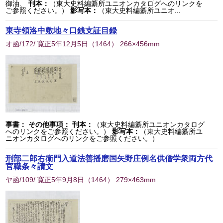
御油、
刊本：
（東大史料編纂所ユニオンカタログへのリンクを
ご参照ください。）
影写本：
（東大史料編纂所ユニオ...
東寺領洛中敷地々口銭支証目録
オ函/172/ 寛正5年12月5日
（
1464
） 266×456mm
事書：
その他事項：
刊本：
（東大史料編纂所ユニオンカタログ
へのリンクをご参照ください。）
影写本：
（東大史料編纂所ユ
ニオンカタログへのリンクをご参照ください。）
刑部二郎右衛門入道法善播磨国矢野庄例名供僧学衆両方代
官職条々請文
ヤ函/109/ 寛正5年9月8日
（
1464
） 279×463mm