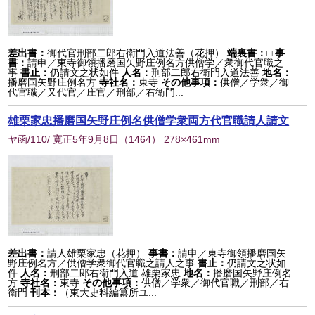
差出書：
御代官刑部二郎右衛門入道法善（花押）
端裏書：
□
事
書：
請申／東寺御領播磨国矢野庄例名方供僧学／衆御代官職之
事
書止：
仍請文之状如件
人名：
刑部二郎右衛門入道法善
地名：
播磨国矢野庄例名方
寺社名：
東寺
その他事項：
供僧／学衆／御
代官職／又代官／庄官／刑部／右衛門...
雄栗家忠播磨国矢野庄例名供僧学衆両方代官職請人請文
ヤ函/110/ 寛正5年9月8日
（
1464
） 278×461mm
差出書：
請人雄栗家忠（花押）
事書：
請申／東寺御領播磨国矢
野庄例名方／供僧学衆御代官職之請人之事
書止：
仍請文之状如
件
人名：
刑部二郎右衛門入道 雄栗家忠
地名：
播磨国矢野庄例名
方
寺社名：
東寺
その他事項：
供僧／学衆／御代官職／刑部／右
衛門
刊本：
（東大史料編纂所ユ...