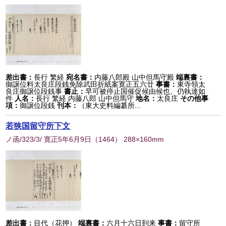
差出書：
長行 繁経
宛名書：
内藤八郎殿 山中但馬守殿
端裏書：
御譲位料太良庄段銭免除武田折紙案寛正五六廿
事書：
東寺領太
良庄御譲位段銭事
書止：
早可被停止国催促候由候也、仍執達如
件
人名：
長行 繁経 内藤八郎 山中但馬守
地名：
太良庄
その他事
項：
御譲位段銭
刊本：
（東大史料編纂所...
若狭国留守所下文
ノ函/323/3/ 寛正5年6月9日
（
1464
） 288×160mm
差出書：
目代（花押）
端裏書：
六月十六日到来
事書：
留守所