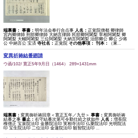
端裏書：
事書：
明年法会奉行合点事
人名：
正覚院僧都 卿律師
宮内卿律師 刑部卿律師 大納言律師 民部卿阿闍梨 宰相阿闍梨 卿
阿闍梨 大輔阿闍梨 三位阿闍梨 大納言阿闍梨 治部卿公 卿公 少将
公 中納言公 宝済
寺社名：
正覚院
その他事項：
刊本：
（東...
変異祈祷結番廻請
ウ函/102/ 寛正5年9月日
（
1464
） 289×1431mm
端裏書：
変異御祈祷回章＜寛正五年／九廿＞
事書：
変異御祈祷
結番之事
書止：
右守結番次第可令勤仕給之状如件
人名：
増長院
権僧正 宝泉院法印 金勝院法印 実相寺法印 仏乗院法印 光明院法
印 宝生院法印 二位法印 金蓮院法印 観智院法印 ...