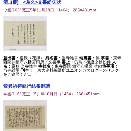
清□(慶) <為久>文書紛失状
ウ函/103/ 寛正5年11月28日
（
1464
） 285×481mm
差出書：
慶歎（花押）
宛名書：
当寺雑掌
端裏書：
無
事書：
東寺
西院并鎮守八幡宮両所／文書事
書止：
仍為／後證之状如件
人
名：
慶歎 当寺雑掌
寺社名：
東寺西院 鎮守八幡宮
その他事項：
当寺雑掌
刊本：
（東大史料編纂所ユニオンカタログへのリンク
をご参照くだ...
変異祈祷延行結番廻請
ヰ函/116/ 寛正（5）年10月日
（
1464
） 266×451mm