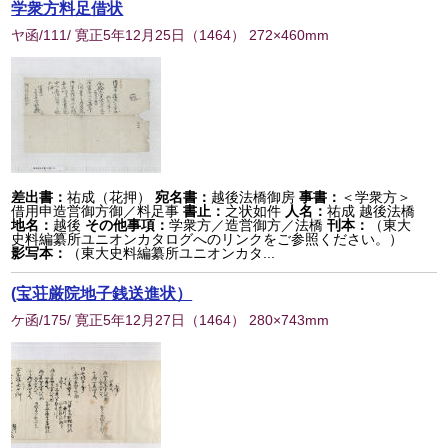
学衆方料足借状
ヤ函/111/ 寛正5年12月25日
（
1464
） 272×460mm
差出書：
祐成（花押）
宛名書：
越後法橋御房
事書：
＜学衆方＞
借用申造営御方御／料足事
書止：
之状如件
人名：
祐成 越後法橋
地名：
越後
その他事項：
学衆方／造営御方／法橋
刊本：
（東大
史料編纂所ユニオンカタログへのリンクをご参照ください。）
影写本：
（東大史料編纂所ユニオンカタ...
(宝荘厳院地子銭送進状）
ケ函/175/ 寛正5年12月27日
（
1464
） 280×743mm