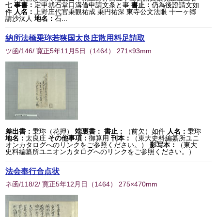
七
事書：
定申就石堂口溝借申請文条と事
書止：
仍為後證請文如
件
人名：
上野庄代官乗観祐成 乗円祐深 東寺公文法眼 十一ヶ郷
請沙汰人
地名：
石...
納所法橋乗珎若狭国太良庄散用料足請取
ツ函/146/ 寛正5年11月5日
（
1464
） 271×93mm
差出書：
乗珎（花押）
端裏書：
書止：
（前欠）如件
人名：
乗珎
地名：
太良庄
その他事項：
御算用
刊本：
（東大史料編纂所ユニ
オンカタログへのリンクをご参照ください。）
影写本：
（東大
史料編纂所ユニオンカタログへのリンクをご参照ください。）
法会奉行合点状
ネ函/118/2/ 寛正5年12月日
（
1464
） 275×470mm