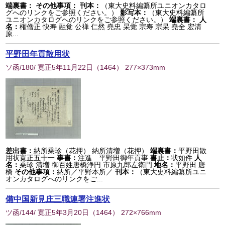
端裏書：
その他事項：
刊本：
（東大史料編纂所ユニオンカタロ
グへのリンクをご参照ください。）
影写本：
（東大史料編纂所
ユニオンカタログへのリンクをご参照ください。）
端裏書：
人
名：
権僧正 快寿 融覚 公禅 仁然 堯忠 杲覚 宗寿 宗杲 堯全 宏清
原...
平野田年貢散用状
ソ函/180/ 寛正5年11月22日
（
1464
） 277×373mm
差出書：
納所乗珍（花押） 納所清増（花押）
端裏書：
平野田散
用状寛正五十一
事書：
注進 平野田御年貢事
書止：
状如件
人
名：
乗珍 清増 御百姓唐橋浄円 市原九郎左衛門
地名：
平野田 唐
橋
その他事項：
納所／平野本所／
刊本：
（東大史料編纂所ユニ
オンカタログへのリンクをご...
備中国新見庄三職連署注進状
ツ函/144/ 寛正5年3月20日
（
1464
） 272×766mm