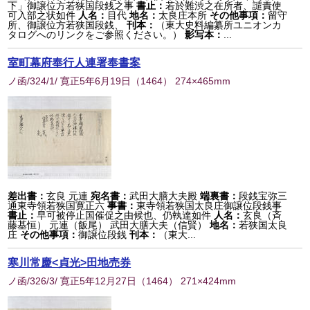
下」御譲位方若狭国段銭之事
書止：
若於難渋之在所者、譴責使
可入部之状如件
人名：
目代
地名：
太良庄本所
その他事項：
留守
所、御譲位方若狭国段銭、
刊本：
（東大史料編纂所ユニオンカ
タログへのリンクをご参照ください。）
影写本：
...
室町幕府奉行人連署奉書案
ノ函/324/1/ 寛正5年6月19日
（
1464
） 274×465mm
差出書：
玄良 元連
宛名書：
武田大膳大夫殿
端裏書：
段銭宝弥三
通東寺領若狭国寛正六
事書：
東寺領若狭国太良庄御譲位段銭事
書止：
早可被停止国催促之由候也、仍執達如件
人名：
玄良（斉
藤基恒） 元連（飯尾） 武田大膳大夫（信賢）
地名：
若狭国太良
庄
その他事項：
御譲位段銭
刊本：
（東大...
寒川常慶<貞光>田地売券
ノ函/326/3/ 寛正5年12月27日
（
1464
） 271×424mm