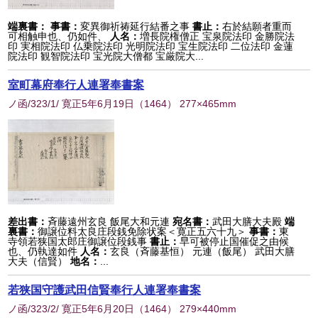
端裏書：
事書：
変異御祈祷延行結番之事
書止：
右於結願者重而
可相触申也、仍如件、
人名：
増長院権僧正 宝泉院法印 金勝院法
印 実相院法印 仏乗院法印 光明院法印 宝生院法印 二位法印 金蓮
院法印 観智院法印 宝光院大僧都 宝厳院大...
室町幕府奉行人連署奉書案
ノ函/323/1/ 寛正5年6月19日
（
1464
） 277×465mm
差出書：
斉藤遠州玄良 飯尾大和元連
宛名書：
武田大膳大夫殿
端
裏書：
御譲位料太良庄段銭免除状案＜寛正五六十九＞
事書：
東
寺領若狭国太郎庄御譲位段銭事
書止：
早可被停止国催促之由候
也、仍執達如件
人名：
玄良（斉藤基恒） 元連（飯尾） 武田大膳
大夫（信賢）
地名：
...
若狭国守護武田信賢奉行人連署奉書案
ノ函/323/2/ 寛正5年6月20日
（
1464
） 279×440mm