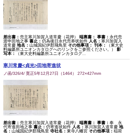
差出書：
売主寒川加賀入道常慶（花押）
端裏書：
事書：
永代売
渡申田地之事
書止：
仍為後日永代売券状如件
人名：
寒川加賀入
道常慶
地名：
山城国紀伊郡飛鳥里
その他事項：
刊本：
（東大史
料編纂所ユニオンカタログへのリンクをご参照ください。）
影
写本：
（東大史料編纂所ユニオンカタログ...
寒川常慶<貞光>田地寄進状
ノ函/326/4/ 寛正5年12月27日
（
1464
） 272×427mm
差出書：
売主寒川加賀入道常慶（花押）
端裏書：
事書：
奉 永
代寄進田地之事
書止：
仍寄進状如件
人名：
寒川加賀入道常慶
地
名：
山城国紀伊郡飛鳥里
寺社名：
東寺八幡宮
その他事項：
稲荷