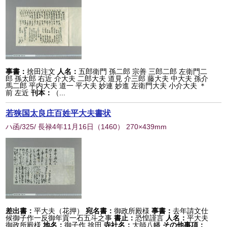
事書：
捨田注文
人名：
五郎衛門 孫二郎 宗善 三郎二郎 左衛門二
郎 孫太郎 右近 介大夫 二郎大夫 道見 介三郎 藤大夫 中大夫 孫介
馬二郎 平内大夫 道一 平大夫 妙連 妙進 左衛門大夫 小介大夫 ＊
前 左近
刊本：
（...
若狭国太良庄百姓平大夫書状
ハ函/325/ 長禄4年11月16日
（
1460
） 270×439mm
差出書：
平大夫（花押）
宛名書：
御政所殿様
事書：
去年請文仕
候御子作一反御年貢一石五斗之事
書止：
恐惶謹言
人名：
平大夫
御政所殿様
地名：
御子作 捨田
寺社名：
大師八幡
その他事項：