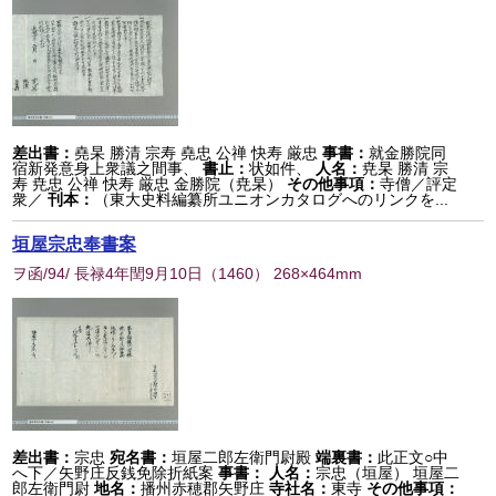
差出書：
堯杲 勝清 宗寿 堯忠 公禅 快寿 厳忠
事書：
就金勝院同
宿新発意身上衆議之間事、
書止：
状如件、
人名：
尭杲 勝清 宗
寿 尭忠 公禅 快寿 厳忠 金勝院（尭杲）
その他事項：
寺僧／評定
衆／
刊本：
（東大史料編纂所ユニオンカタログへのリンクを...
垣屋宗忠奉書案
ヲ函/94/ 長禄4年閏9月10日
（
1460
） 268×464mm
差出書：
宗忠
宛名書：
垣屋二郎左衛門尉殿
端裏書：
此正文○中
へ下／矢野庄反銭免除折紙案
事書：
人名：
宗忠（垣屋） 垣屋二
郎左衛門尉
地名：
播州赤穂郡矢野庄
寺社名：
東寺
その他事項：