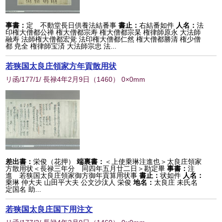
事書：
定 不動堂長日供養法結番事
書止：
右結番如件
人名：
法
印権大僧都公禅 権大僧都宗寿 権大僧都宗杲 権律師原永 大法師
融寿 法師権大僧都宏覚 法印権大僧都仁然 権大僧都勝清 権少僧
都 尭全 権律師宝済 大法師宗忠 法...
若狭国太良庄領家方年貢散用状
リ函/177/1/ 長禄4年2月9日
（
1460
） 0×0mm
差出書：
栄俊（花押）
端裏書：
＜上使乗琳注進也＞太良庄領家
方散用状＜長禄三年分 同四年五月廿二日＞勘定畢
事書：
注
進 若狭国太良庄領家御方御年貢算用状事
書止：
状如件
人名：
乗琳 仲大夫 山田平大夫 公文沙汰人 栄俊
地名：
太良庄 未氏名
定国名 助...
若狭国太良庄国下用注文