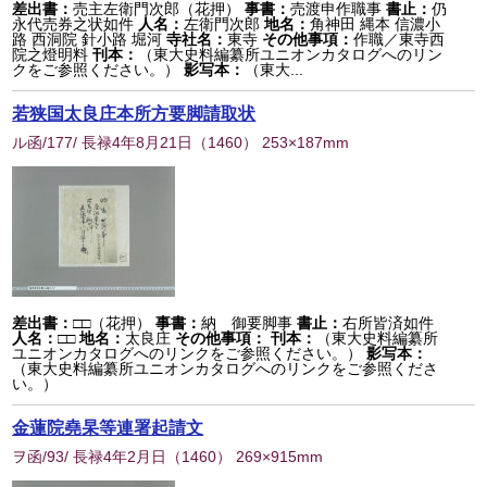
差出書：
売主左衛門次郎（花押）
事書：
売渡申作職事
書止：
仍
永代売券之状如件
人名：
左衛門次郎
地名：
角神田 縄本 信濃小
路 西洞院 針小路 堀河
寺社名：
東寺
その他事項：
作職／東寺西
院之燈明料
刊本：
（東大史料編纂所ユニオンカタログへのリン
クをご参照ください。）
影写本：
（東大...
若狭国太良庄本所方要脚請取状
ル函/177/ 長禄4年8月21日
（
1460
） 253×187mm
差出書：
□□（花押）
事書：
納 御要脚事
書止：
右所皆済如件
人名：
□□
地名：
太良庄
その他事項：
刊本：
（東大史料編纂所
ユニオンカタログへのリンクをご参照ください。）
影写本：
（東大史料編纂所ユニオンカタログへのリンクをご参照くださ
い。）
金蓮院堯杲等連署起請文
ヲ函/93/ 長禄4年2月日
（
1460
） 269×915mm