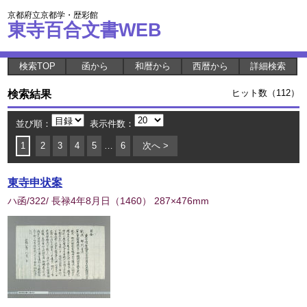
京都府立京都学・歴彩館
東寺百合文書WEB
検索TOP
函から
和暦から
西暦から
詳細検索
検索結果
ヒット数（112）
並び順：
表示件数：
1
2
3
4
5
…
6
次へ >
東寺申状案
ハ函/322/ 長禄4年8月日
（
1460
） 287×476mm