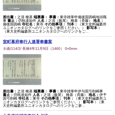
差出書：
之清 種基
端裏書：
事書：
東寺雑掌申備後国因嶋地頭職
事
書止：
仍執達如件
人名：
之清（飯尾） 種基（斉藤）
地名：
備後国因嶋
寺社名：
東寺
その他事項：
刊本：
（東大史料編纂所
ユニオンカタログへのリンクをご参照ください。）
影写本：
（東大史料編纂所ユニオンカタログへのリンクをご...
室町幕府奉行人連署奉書案
ネ函/114/2/ 長禄4年11月9日
（
1460
） 0×0mm
差出書：
之清 種基
端裏書：
事書：
東寺雑掌申伊与国弓削嶋事
書止：
仍執達如件
人名：
之清（飯尾） 種基（斉藤）
地名：
伊予
国弓削嶋
寺社名：
東寺
その他事項：
刊本：
（東大史料編纂所ユ
ニオンカタログへのリンクをご参照ください。）
影写本：
（東
大史料編纂所ユニオンカタログへのリンクをご参...