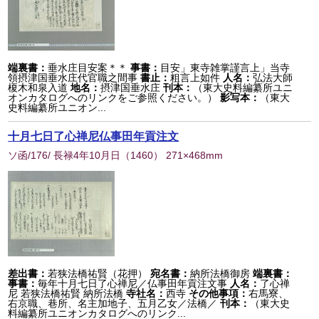
端裏書：
垂水庄目安案＊＊
事書：
目安」東寺雑掌謹言上」当寺
領摂津国垂水庄代官職之間事
書止：
粗言上如件
人名：
弘法大師
榎木和泉入道
地名：
摂津国垂水庄
刊本：
（東大史料編纂所ユニ
オンカタログへのリンクをご参照ください。）
影写本：
（東大
史料編纂所ユニオン...
十月七日了心禅尼仏事田年貢注文
ソ函/176/ 長禄4年10月日
（
1460
） 271×468mm
差出書：
若狭法橋祐賢（花押）
宛名書：
納所法橋御房
端裏書：
事書：
毎年十月七日了心禅尼／仏事田年貢注文事
人名：
了心禅
尼 若狭法橋祐賢 納所法橋
寺社名：
西寺
その他事項：
右馬寮、
右京職、巷所、名主加地子、五月乙女／法橋／
刊本：
（東大史
料編纂所ユニオンカタログへのリンク...