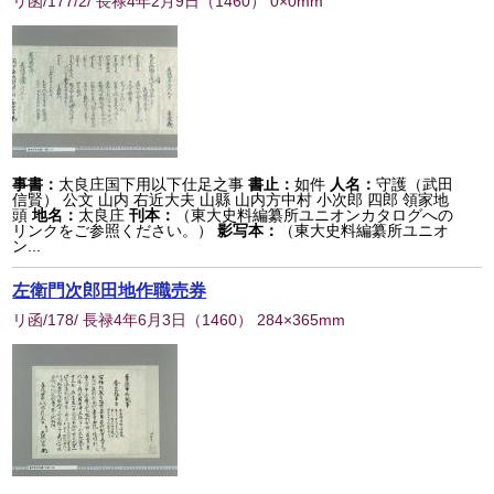
リ函/177/2/ 長禄4年2月9日
（
1460
） 0×0mm
事書：
太良庄国下用以下仕足之事
書止：
如件
人名：
守護（武田
信賢） 公文 山内 右近大夫 山縣 山内方中村 小次郎 四郎 領家地
頭
地名：
太良庄
刊本：
（東大史料編纂所ユニオンカタログへの
リンクをご参照ください。）
影写本：
（東大史料編纂所ユニオ
ン...
左衛門次郎田地作職売券
リ函/178/ 長禄4年6月3日
（
1460
） 284×365mm