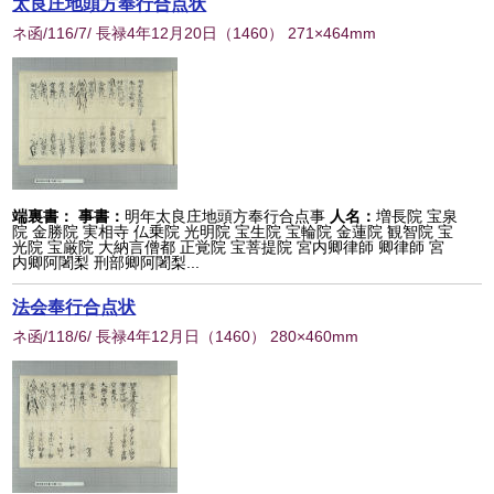
太良庄地頭方奉行合点状
ネ函/116/7/ 長禄4年12月20日
（
1460
） 271×464mm
端裏書：
事書：
明年太良庄地頭方奉行合点事
人名：
増長院 宝泉
院 金勝院 実相寺 仏乗院 光明院 宝生院 宝輪院 金蓮院 観智院 宝
光院 宝厳院 大納言僧都 正覚院 宝菩提院 宮内卿律師 卿律師 宮
内卿阿闍梨 刑部卿阿闍梨...
法会奉行合点状
ネ函/118/6/ 長禄4年12月日
（
1460
） 280×460mm