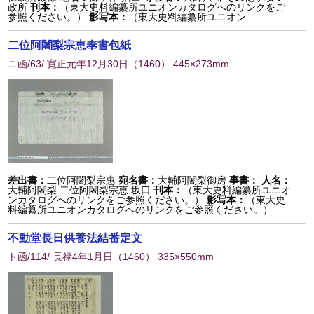
政所
刊本：
（東大史料編纂所ユニオンカタログへのリンクをご
参照ください。）
影写本：
（東大史料編纂所ユニオン...
二位阿闍梨宗恵奉書包紙
ニ函/63/ 寛正元年12月30日
（
1460
） 445×273mm
差出書：
二位阿闍梨宗惠
宛名書：
大輔阿闍梨御房
事書：
人名：
大輔阿闍梨 二位阿闍梨宗恵 坂口
刊本：
（東大史料編纂所ユニオ
ンカタログへのリンクをご参照ください。）
影写本：
（東大史
料編纂所ユニオンカタログへのリンクをご参照ください。）
不動堂長日供養法結番定文
ト函/114/ 長禄4年1月日
（
1460
） 335×550mm