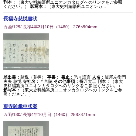
刊本：
（東大史料編纂所ユニオンカタログへのリンクをご参照
ください。）
影写本：
（東大史料編纂所ユニオンカ...
長福寺慈悦書状
カ函/129/ 長禄4年3月10日
（
1460
） 276×904mm
差出書：
慈悦（花押）
事書：
書止：
恐々謹言
人名：
飯尾左衛門
夫夫 慈悦
寺社名：
＊言院
その他事項：
番匠大工
刊本：
（東大
史料編纂所ユニオンカタログへのリンクをご参照ください。）
影写本：
（東大史料編纂所ユニオンカタログへのリンクをご参
照ください。）
東寺雑掌申状案
カ函/130/ 長禄4年10月日
（
1460
） 258×371mm