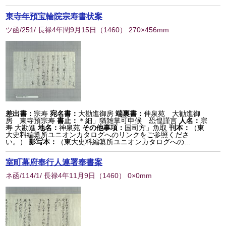
東寺年預宝輪院宗寿書状案
ツ函/251/ 長禄4年閏9月15日
（
1460
） 270×456mm
差出書：
宗寿
宛名書：
大勘進御房
端裏書：
伸泉苑 大勧進御
房 東寺預宗寿
書止：
＊細」猶雑掌可申候 恐惶謹言
人名：
宗
寿 大勘進
地名：
神泉苑
その他事項：
国司方」魚取
刊本：
（東
大史料編纂所ユニオンカタログへのリンクをご参照くださ
い。）
影写本：
（東大史料編纂所ユニオンカタログへの...
室町幕府奉行人連署奉書案
ネ函/114/1/ 長禄4年11月9日
（
1460
） 0×0mm