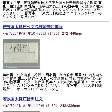
事書：
目安 東寺領若狭国太良庄自国方被懸無理課役之間事
書
止：
粗謹上如件
地名：
若狭国太良庄
その他事項：
守護使／用銭
刊本：
（東大史料編纂所ユニオンカタログへのリンクをご参照
ください。）
影写本：
（東大史料編纂所ユニオンカタログへの
リンクをご参照くださ...
若狭国太良庄公文包枝清兼注進状
ハ函/323/ 長禄4年10月26日
（
1460
） 272×448mm
差出書：
公文清兼（花押）
宛名書：
御代官参
事書：
山内方自作
分年貢事
書止：
納進候
人名：
公文清兼 山内 山内方後室 御代官
その他事項：
公文／御代官
刊本：
（東大史料編纂所ユニオンカ
タログへのリンクをご参照ください。）
影写本：
（東大史料編
纂所ユニオンカタログへのリンクを...
若狭国太良庄捨田注文
ハ函/324/ 長禄4年11月9日
（
1460
） 248×336mm