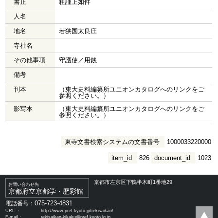
書止
粗謹上如件
人名
地名
若狭国太良庄
寺社名
その他事項
守護使／用銭
備考
刊本
（東大史料編纂所ユニオンカタログへのリンクをご
参照ください。）
影写本
（東大史料編纂所ユニオンカタログへのリンクをご
参照ください。）
東寺文書検索システムの文書番号
1000033220000
item_id
826
document_id
1023
京都市左京区下鴨半木町1番地29
お問い合わせ先
京都府立京都学・歴彩館
075-723-4831
電話番号：
URL ：
http://www.pref.kyoto.jp/rekisaikan/
E-mail：
rekisaikan-kikaku@pref.kyoto.lg.jp