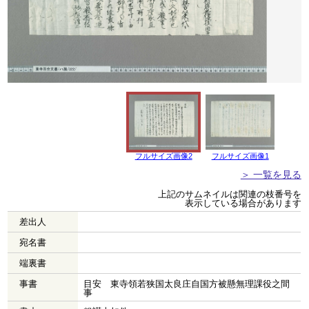
フルサイズ画像2
フルサイズ画像1
＞ 一覧を見る
上記のサムネイルは関連の枝番号を
表示している場合があります
差出人
宛名書
端裏書
事書
目安 東寺領若狭国太良庄自国方被懸無理課役之間
事