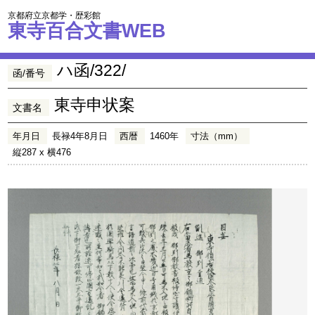
京都府立京都学・歴彩館
東寺百合文書WEB
ハ函/322/
函/番号
東寺申状案
文書名
年月日
長禄4年8月日
西暦
1460年
寸法（mm）
縦287 x 横476