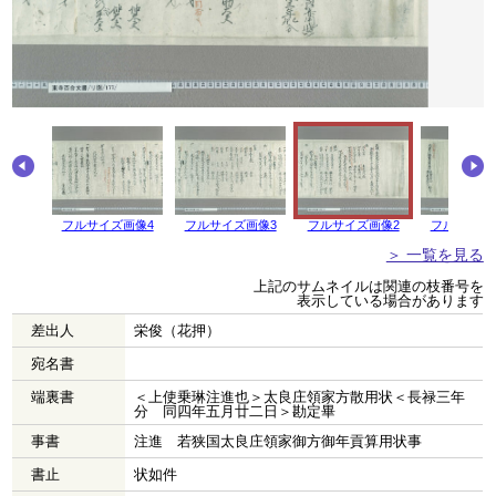
画像5
フルサイズ画像4
フルサイズ画像3
フルサイズ画像2
フルサイズ
＞ 一覧を見る
上記のサムネイルは関連の枝番号を
表示している場合があります
差出人
栄俊（花押）
宛名書
端裏書
＜上使乗琳注進也＞太良庄領家方散用状＜長禄三年
分 同四年五月廿二日＞勘定畢
事書
注進 若狭国太良庄領家御方御年貢算用状事
書止
状如件