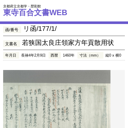
京都府立京都学・歴彩館
東寺百合文書WEB
リ函/177/1/
函/番号
若狭国太良庄領家方年貢散用状
文書名
年月日
長禄4年2月9日
西暦
1460年
寸法（mm）
縦0 x 横0