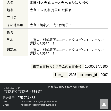
人名
乗琳 仲大夫 山田平大夫 公文沙汰人 栄俊
地名
太良庄 未氏名 定国名 助国名
寺社名
その他事項
太良庄領家／川成／秋地子／
備考
刊本
（東大史料編纂所ユニオンカタログへのリンクをご
参照ください。）
影写本
（東大史料編纂所ユニオンカタログへのリンクをご
参照ください。）
東寺文書検索システムの文書番号
1000091770100
item_id
2325
document_id
2997
京都市左京区下鴨半木町1番地29
お問い合わせ先
京都府立京都学・歴彩館
075-723-4831
電話番号：
URL ：
http://www.pref.kyoto.jp/rekisaikan/
E-mail：
rekisaikan-kikaku@pref.kyoto.lg.jp