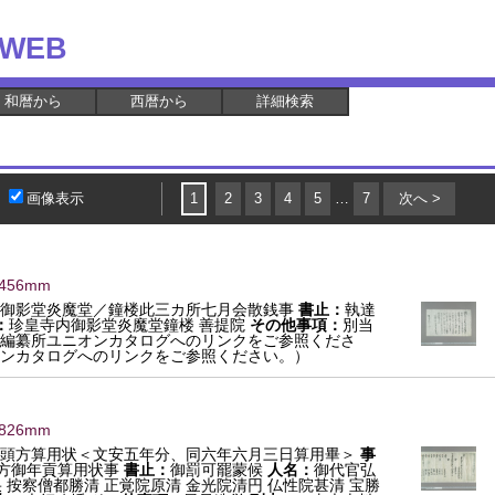
WEB
和暦から
西暦から
詳細検索
画像表示
1
2
3
4
5
…
7
次へ >
×456mm
御影堂炎魔堂／鐘楼此三カ所七月会散銭事
書止：
執達
：
珍皇寺内御影堂炎魔堂鐘楼 善提院
その他事項：
別当
編纂所ユニオンカタログへのリンクをご参照くださ
ンカタログへのリンクをご参照ください。）
1826mm
頭方算用状＜文安五年分、同六年六月三日算用畢＞
事
方御年貢算用状事
書止：
御罰可罷蒙候
人名：
御代官弘
杲 按察僧都勝清 正覚院原清 金光院清円 仏性院甚清 宝勝