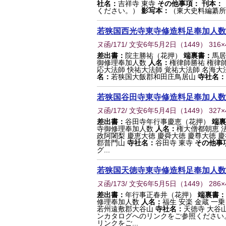
社名：
吉祥寺 東寺
その他事項：
刊本：
ください。）
影写本：
（東大史料編纂所
若狭国西光寺東寺修造料足奉加人数
ヌ函/171/ 文安6年5月2日
（
1449
） 316
差出書：
院主勝祐（花押）
端裏書：
馬居
御修理奉加人数
人名：
権律師勝祐 権律師
応大法師 快祐大法師 覚祐大法師 名海大
名：
若狭国大飯郡和田庄鳥居山
寺社名：
若狭国谷田寺東寺修造料足奉加人数
ヌ函/172/ 文安6年5月4日
（
1449
） 327
差出書：
谷田寺年行事慶恵（花押）
端裏
寺御修理奉加人数
人名：
権大僧都朝恵 
政阿闍梨 慶恵大徳 慶舜大徳 慶尊大徳 
郡普門山
寺社名：
谷田寺 東寺
その他事
グ...
若狭国天徳寺東寺修造料足奉加人数
ヌ函/173/ 文安6年5月5日
（
1449
） 286
差出書：
年行事正春井（花押）
端裏書：
修理奉加人数
人名：
福生 安楽 金蔵 一乗
若州遠敷郡大谷山
寺社名：
天徳寺 大谷
ンカタログへのリンクをご参照ください
リンクをご...