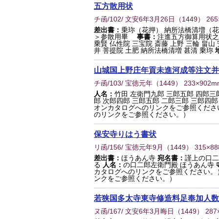
五方散用状
チ函/102/ 文安6年3月26日
（
1449
） 26
差出書：
乗珎（花押） 納所法橋清増（
＞参散用畢
事書：
注進五方御算用状之
乗賢 仏性院 三宝院 斎藤 上野 三輪 畠山
井 菩提院 土肥 納所法橋清増 甚清 乗珎
山城国上野庄年貢未進河成等注文并
チ函/103/ 宝徳元年
（
1449
） 233×902m
人名：
竹田 左衛門九郎 三郎五郎 四郎三郎
郎 次郎四郎 三郎五郎 二郎三郎 三郎四郎
オンカタログへのリンクをご参照くださ
のリンクをご参照ください。）
保安寺りはう書状
リ函/156/ 宝徳元年9月
（
1449
） 315×8
差出書：
ほうあん寺
宛名書：
謹上の口二
る
人名：
の口二郎左衛門殿 ほうあん寺
カタログへのリンクをご参照ください。
ンクをご参照ください。）
若狭国多太寺東寺修造料足奉加人数
ヌ函/167/ 文安6年3月晦日
（
1449
） 287