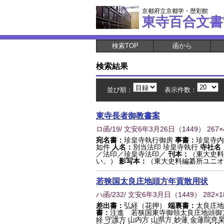
京都府立京都学・歴彩館
東寺百合文書
検索TOP
函から
検索結果
並び順：
表示件数：
東寺長者御教書案
ロ函/19/ 文安6年3月26日
（
1449
） 267
宛名書：
珍皇寺執行御房
事書：
珍皇寺内
如件
人名：
別当法印 珍皇寺執行
寺社名
／法印／珍皇寺法印／
刊本：
（東大史料
い。）
影写本：
（東大史料編纂所ユニオ
若狭国太良庄地頭方年貢散用状
ハ函/232/ 文安6年3月日
（
1449
） 282×
差出書：
弘経（花押）
端裏書：
太良庄地
書：
注進 若狭国東寺御領太良庄地頭御
経 守護方 山内方 山県方 妙蓮 金蓮院尭