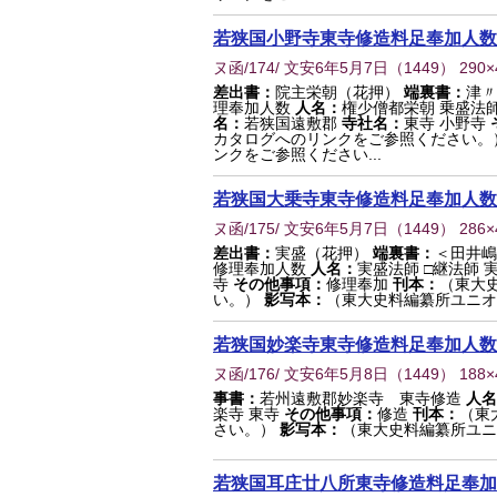
若狭国小野寺東寺修造料足奉加人数
ヌ函/174/ 文安6年5月7日
（
1449
） 290
差出書：
院主栄朝（花押）
端裏書：
津〃
理奉加人数
人名：
権少僧都栄朝 乗盛法師
名：
若狭国遠敷郡
寺社名：
東寺 小野寺
カタログへのリンクをご参照ください。
ンクをご参照ください...
若狭国大乗寺東寺修造料足奉加人数
ヌ函/175/ 文安6年5月7日
（
1449
） 286
差出書：
実盛（花押）
端裏書：
＜田井嶋
修理奉加人数
人名：
実盛法師 □継法師 
寺
その他事項：
修理奉加
刊本：
（東大
い。）
影写本：
（東大史料編纂所ユニオ
若狭国妙楽寺東寺修造料足奉加人数
ヌ函/176/ 文安6年5月8日
（
1449
） 188
事書：
若州遠敷郡妙楽寺 東寺修造
人名
楽寺 東寺
その他事項：
修造
刊本：
（東
さい。）
影写本：
（東大史料編纂所ユニ
若狭国耳庄廿八所東寺修造料足奉加