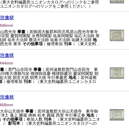
（東大史料編纂所ユニオンカタログへのリンクをご参照
ユニオンカタログへのリンクをご参照ください。）
注進状
×446mm
山西光寺
事書：
若狭国大飯郡和田庄馬居山西光寺東寺
宗賢 慶賢阿闍梨 永尊阿闍梨 祐泉阿闍梨 祐応大法師 宥
法師 祐冬大法師 勝清大法師 祐春大法師 祐継大法師
地
西光寺 東寺
その他事項：
修理奉加
刊本：
（東大史料...
注進状
×444mm
書：
普門山谷田寺
事書：
若州遠敷郡普門山谷田寺 東
法印権大僧都与栄 権律師昌慶 権律師慶宗 慶栄阿闍梨 朝
慶祐大徳 朝玄大徳 朝秀大徳 年行事慶恵
地名：
若州遠敷
項：
修理奉加
刊本：
（東大史料編纂所ユニオンカタロ
注進状
×468mm
大谷山天徳寺
事書：
若州遠敷郡大谷山天徳寺 東寺御
 浄土 蓮上 勝蔵 禅林 松本 圓蔵 西実 年行事正春
地名：
山
その他事項：
奉加人数
刊本：
（東大史料編纂所ユニオ
。）
影写本：
（東大史料編纂所ユニオンカタログへの