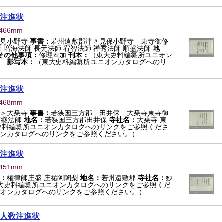
注進状
×466mm
見小野寺
事書：
若州遠敷郡津〃見保小野寺 東寺御修
 増海法師 長元法師 宥智法師 禅秀法師 順盛法師
地
その他事項：
修理奉加
刊本：
（東大史料編纂所ユニオン
）
影写本：
（東大史料編纂所ユニオンカタログへのリ
注進状
×468mm
＞大乗寺
事書：
若狭国三方郡 田井保 大乗寺東寺御
実継法師
地名：
若狭国三方郡田井保
寺社名：
大乗寺 東
史料編纂所ユニオンカタログへのリンクをご参照くださ
ンカタログへのリンクをご参照ください。）
注進状
×451mm
：
権律師庄盛 庄祐阿闍梨
地名：
若州遠敷郡
寺社名：
妙
大史料編纂所ユニオンカタログへのリンクをご参照くだ
オンカタログへのリンクをご参照ください。）
人数注進状