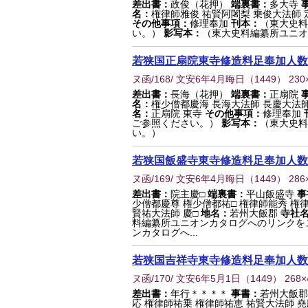
差出書：
政俊（花押）
端裏書：
多大寺
名：
権律師雅俊 祐賢阿闍梨 乗俊大法師 
その他事項：
修理奉加
刊本：
（東大史料
い。）
影写本：
（東大史料編纂所ユニオ
若狭国正扇院東寺修造料足奉加人数
ヌ函/168/ 文安6年4月晦日
（
1449
） 230
差出書：
長海（花押）
端裏書：
正扇院
名：
権少僧都慶海 長海大法師 長慶大法師
名：
正扇院 東寺
その他事項：
修理奉加
ご参照ください。）
影写本：
（東大史料
い。）
若狭国飯盛寺東寺修造料足奉加人数
ヌ函/169/ 文安6年4月晦日
（
1449
） 286
差出書：
院主慶□
端裏書：
平山飯盛寺
事
少僧都慶尊 権少僧都祐□ 権律師能秀 権
賢祐大法師 慶□
地名：
若州大飯郡
寺社
料編纂所ユニオンカタログへのリンクを
ンカタログへ...
若狭国吉祥寺東寺修造料足奉加人数
ヌ函/170/ 文安6年5月1日
（
1449
） 268
差出書：
年行＊＊＊＊
事書：
若州大飯
応 権律師祐乗 権律師祐恵 祐賢大法師 