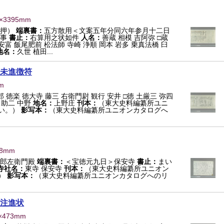
5×3395mm
花押）
端裏書：
五方散用＜文案五年分同六年参月十二日
事
書止：
右算用之状如件
人名：
善蔵 相模 吉阿弥 □蔵
 安富 飯尾肥前 松法師 寺崎 浄順 岡本 岩多 乗真法橋 臼
地名：
久世 植田...
未進徴符
m
 徳楽 徳大寺 藤三 右衛門尉 観行 安井 □徳 土厳三 弥四
 助二 中野
地名：
上野庄
刊本：
（東大史料編纂所ユニ
い。）
影写本：
（東大史料編纂所ユニオンカタログへ
88mm
郎左衛門殿
端裏書：
＜宝徳元九日＞保安寺
書止：
まい
寺社名：
東寺 保安寺
刊本：
（東大史料編纂所ユニオン
）
影写本：
（東大史料編纂所ユニオンカタログへのリ
注進状
×473mm