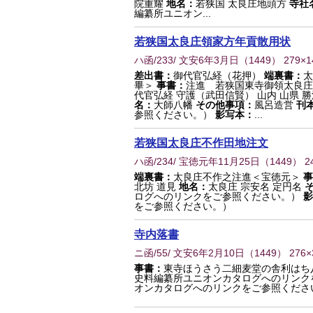
院重耀
地名：
若狭国 太良庄地頭方
寺社
編纂所ユニオン...
若狭国太良庄領家方年貢散用状
ハ函/233/ 文安6年3月日
（
1449
） 279×
差出書：
御代官弘経（花押）
端裏書：
太
畢＞
事書：
注進 若狭国東寺御領太良庄
代官弘経 守護（武田信賢） 山内 山県 勝
名：
大師八幡
その他事項：
風呂造営
刊
参照ください。）
影写本：
...
若狭国太良庄不作田地注文
ハ函/234/ 宝徳元年11月25日
（
1449
） 2
端裏書：
太良庄不作之注進＜宝徳元＞
事
北坊 道見
地名：
太良庄 宗安名 定円名
ログへのリンクをご参照ください。）
影
をご参照ください。）
寺内落書
ニ函/55/ 文安6年2月10日
（
1449
） 276
事書：
東寺ほうさう二細麦堂の舎利はち
史料編纂所ユニオンカタログへのリンク
オンカタログへのリンクをご参照くださ