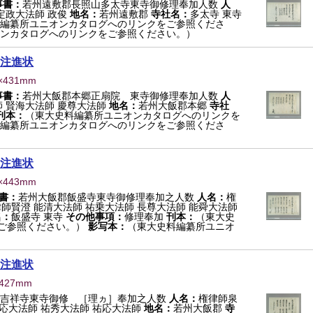
事書：
若州遠敷郡長照山多太寺東寺御修理奉加人数
人
定政大法師 政俊
地名：
若州遠敷郡
寺社名：
多太寺 東寺
編纂所ユニオンカタログへのリンクをご参照くださ
ンカタログへのリンクをご参照ください。）
注進状
×431mm
事書：
若州大飯郡本郷正扇院 東寺御修理奉加人数
人
 賢海大法師 慶尊大法師
地名：
若州大飯郡本郷
寺社
刊本：
（東大史料編纂所ユニオンカタログへのリンクを
編纂所ユニオンカタログへのリンクをご参照くださ
注進状
×443mm
書：
若州大飯郡飯盛寺東寺御修理奉加之人数
人名：
権
律師賢澄 能清大法師 祐乗大法師 長尊大法師 能舜大法師
名：
飯盛寺 東寺
その他事項：
修理奉加
刊本：
（東大史
ご参照ください。）
影写本：
（東大史料編纂所ユニオ
注進状
×427mm
郡吉祥寺東寺御修 ［理ヵ］奉加之人数
人名：
権律師泉
堯応大法師 祐秀大法師 祐応大法師
地名：
若州大飯郡
寺