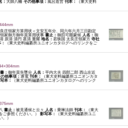
名：
大師八幡
その他事項：
風呂造営
刊本：
（東大史料
1444mm
良庄領家方算用状＜文安五年分、同六年六月三日勘定
領家御方御年貢算用状事
書止：
御罰可罷蒙候
人名：
御
清 原清 清円 甚清 重耀
地名：
若狭国 太良庄領家方
寺社
本：
（東大史料編纂所ユニオンカタログへのリンクをご
44×304mm
書：
御年貢失墜分
人名：
平内大夫 四郎二郎 西山左近
その他事項：
逐電
刊本：
（東大史料編纂所ユニオンカタ
写本：
（東大史料編纂所ユニオンカタログへのリンク
×375mm
八
書止：
被見通候と云々
人名：
乗琳法師
刊本：
（東大
をご参照ください。）
影写本：
（東大史料編纂所ユニ
い。）