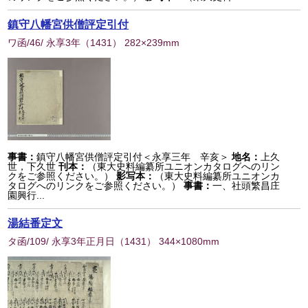
鎮守八幡宮供僧評定引付
ワ函/46/ 永享3年
（
1431
） 282×239mm
事書：
鎮守八幡宮供僧評定引付＜永享三年 辛亥＞
地名：
上久
世，下久世
刊本：
（東大史料編纂所ユニオンカタログへのリン
クをご参照ください。）
影写本：
（東大史料編纂所ユニオンカ
タログへのリンクをご参照ください。）
事書：
一、社頭繁昌庄
園興行...
湯結番定文
タ函/109/ 永享3年正月日
（
1431
） 344×1080mm