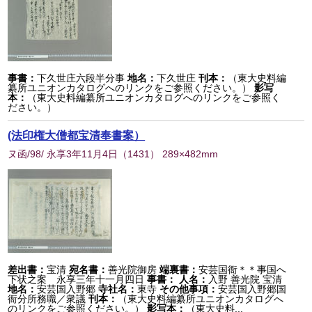
事書：
下久世庄六段半分事
地名：
下久世庄
刊本：
（東大史料編
纂所ユニオンカタログへのリンクをご参照ください。）
影写
本：
（東大史料編纂所ユニオンカタログへのリンクをご参照く
ださい。）
(法印権大僧都宝清奉書案）
ヌ函/98/ 永享3年11月4日
（
1431
） 289×482mm
差出書：
宝清
宛名書：
善光院御房
端裏書：
安芸国衙＊＊事国へ
下状之案 永享三年十一月四日
事書：
人名：
入野 善光院 宝清
地名：
安芸国入野郷
寺社名：
東寺
その他事項：
安芸国入野郷国
衙分所務職／衆議
刊本：
（東大史料編纂所ユニオンカタログへ
のリンクをご参照ください。）
影写本：
（東大史料...