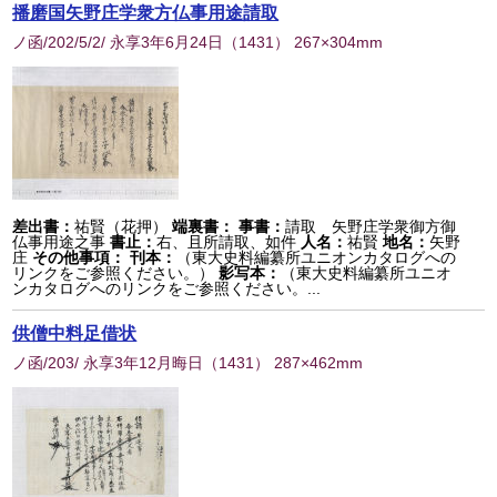
播磨国矢野庄学衆方仏事用途請取
ノ函/202/5/2/ 永享3年6月24日
（
1431
） 267×304mm
差出書：
祐賢（花押）
端裏書：
事書：
請取 矢野庄学衆御方御
仏事用途之事
書止：
右、且所請取、如件
人名：
祐賢
地名：
矢野
庄
その他事項：
刊本：
（東大史料編纂所ユニオンカタログへの
リンクをご参照ください。）
影写本：
（東大史料編纂所ユニオ
ンカタログへのリンクをご参照ください。...
供僧中料足借状
ノ函/203/ 永享3年12月晦日
（
1431
） 287×462mm