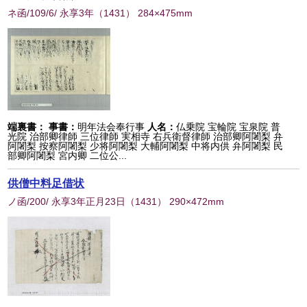
ネ函/109/6/ 永享3年
（
1431
） 284×475mm
端裏書：
事書：
明年法会奉行事
人名：
仏乗院 宝輪院 宝泉院 普
光院 治部卿律師 三位律師 実相寺 右兵衛督律師 治部卿阿闍梨 弁
阿闍梨 按察阿闍梨 少将阿闍梨 大輔阿闍梨 中将内供 弁阿闍梨 民
部卿阿闍梨 宮内卿 二位公...
供僧中料足借状
ノ函/200/ 永享3年正月23日
（
1431
） 290×472mm