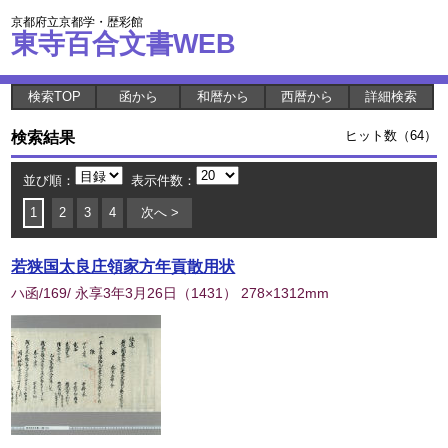
京都府立京都学・歴彩館
東寺百合文書WEB
検索TOP
函から
和暦から
西暦から
詳細検索
検索結果
ヒット数（64）
並び順：
表示件数：
1
2
3
4
次へ >
若狭国太良庄領家方年貢散用状
ハ函/169/ 永享3年3月26日
（
1431
） 278×1312mm