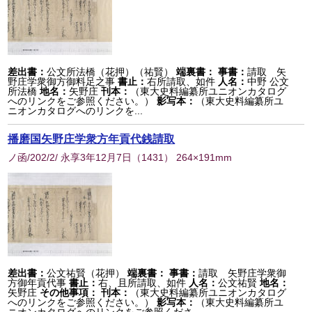
差出書：
公文所法橋（花押）（祐賢）
端裏書：
事書：
請取 矢
野庄学衆御方御料足之事
書止：
右所請取、如件
人名：
中野 公文
所法橋
地名：
矢野庄
刊本：
（東大史料編纂所ユニオンカタログ
へのリンクをご参照ください。）
影写本：
（東大史料編纂所ユ
ニオンカタログへのリンクを...
播磨国矢野庄学衆方年貢代銭請取
ノ函/202/2/ 永享3年12月7日
（
1431
） 264×191mm
差出書：
公文祐賢（花押）
端裏書：
事書：
請取 矢野庄学衆御
方御年貢代事
書止：
右、且所請取、如件
人名：
公文祐賢
地名：
矢野庄
その他事項：
刊本：
（東大史料編纂所ユニオンカタログ
へのリンクをご参照ください。）
影写本：
（東大史料編纂所ユ