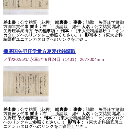
差出書：
公文祐賢（花押）
端裏書：
事書：
請取 矢野庄学衆御
方御年貢代事
書止：
右、且所請取、如件
人名：
公文祐賢
地名：
矢野庄学衆御方
その他事項：
刊本：
（東大史料編纂所ユニオン
カタログへのリンクをご参照ください。）
影写本：
（東大史料
編纂所ユニオンカタログへのリンクをご参...
播磨国矢野庄学衆方夏麦代銭請取
ノ函/202/5/1/ 永享3年6月24日
（
1431
） 267×304mm
差出書：
公文祐賢（花押）
端裏書：
事書：
請取 矢野庄学衆御
方夏麦之代事
書止：
右、且所請取、如件
人名：
公文祐賢
地名：
矢野庄
その他事項：
刊本：
（東大史料編纂所ユニオンカタログ
へのリンクをご参照ください。）
影写本：
（東大史料編纂所ユ
ニオンカタログへのリンクをご参照くださ...