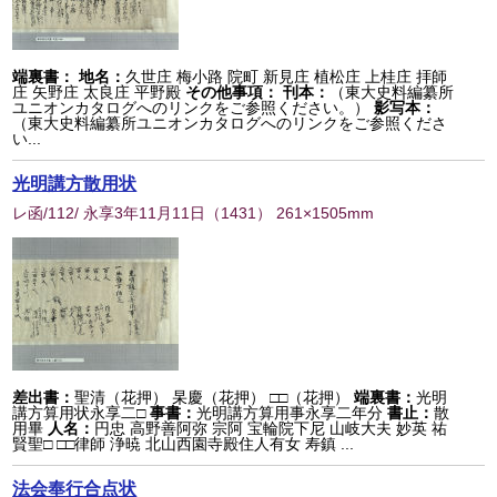
端裏書：
地名：
久世庄 梅小路 院町 新見庄 植松庄 上桂庄 拝師
庄 矢野庄 太良庄 平野殿
その他事項：
刊本：
（東大史料編纂所
ユニオンカタログへのリンクをご参照ください。）
影写本：
（東大史料編纂所ユニオンカタログへのリンクをご参照くださ
い...
光明講方散用状
レ函/112/ 永享3年11月11日
（
1431
） 261×1505mm
差出書：
聖清（花押） 杲慶（花押） □□（花押）
端裏書：
光明
講方算用状永享二□
事書：
光明講方算用事永享二年分
書止：
散
用畢
人名：
円忠 高野善阿弥 宗阿 宝輪院下尼 山岐大夫 妙英 祐
賢聖□ □□律師 浄暁 北山西園寺殿住人有女 寿鎮 ...
法会奉行合点状