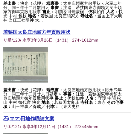
差出書：
快光（花押）
端裏書：
太良庄領家方散用状＜永享二年
分、同三年十二月散用＞
事書：
注進 若狭国東寺御領太良庄領
家方御年貢散用状事
書止：
明罰を可罷蒙候、仍状如件
人名：
快
光 中村 包枝
地名：
若狭国 太良庄領家方
寺社名：
当国上下大明
神 当庄三社明神 大...
若狭国太良庄地頭方年貢散用状
リ函/120/ 永享3年3月26日
（
1431
） 274×1612mm
差出書：
快光（花押）
端裏書：
太良庄地頭方散用状＜応永弐年
分 同三年十二月廿六日勘定＞
事書：
註進 若狭国東寺御領太
良庄地頭方御年貢散用状事
書止：
仍状如件
人名：
守護 中間 松
山 中村 御代官 快光
地名：
若狭国太良庄
寺社名：
東寺
その他事
項：
山王神事／春成／
刊本：
（東大史料...
石(ママ)田地作職請文案
リ函/121/ 永享3年12月11日
（
1431
） 273×455mm