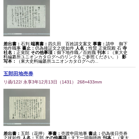
差出書：
石判
端裏書：
四久田 百姓請文案文
事書：
請申 御下
地作職事
書止：
仍為後証文之状如件
人名：
性賢 正覚院殿 石
寺
社名：
正覚院
その他事項：
御下地作職／百姓職
刊本：
（東大史
料編纂所ユニオンカタログへのリンクをご参照ください。）
影
写本：
（東大史料編纂所ユニオンカタログへの...
五郎田地売券
リ函/122/ 永享3年12月13日
（
1431
） 268×433mm
差出書：
五郎（花押）
事書：
売渡申田地事
書止：
仍為後日売券
之状如件
人名：
五郎
その他事項：
天下一同御徳政
刊本：
（東大