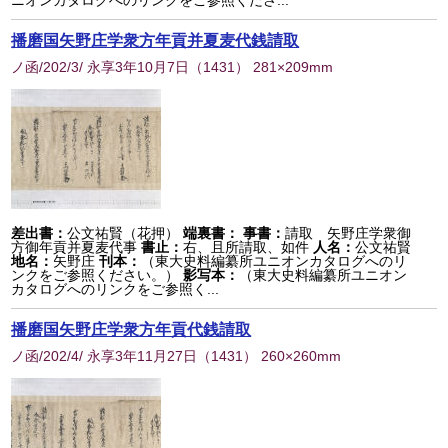
ニオンカタログへのリンクをご参照くださ...
播磨国矢野庄学衆方年貢并夏麦代銭請取
ノ函/202/3/ 永享3年10月7日
（
1431
） 281×209mm
差出書：
公文祐賢（花押）
端裏書：
事書：
請取 矢野庄学衆御
方御年貢并夏麦代事
書止：
右、且所請取、如件
人名：
公文祐賢
地名：
矢野庄
刊本：
（東大史料編纂所ユニオンカタログへのリ
ンクをご参照ください。）
影写本：
（東大史料編纂所ユニオン
カタログへのリンクをご参照く...
播磨国矢野庄学衆方年貢代銭請取
ノ函/202/4/ 永享3年11月27日
（
1431
） 260×260mm