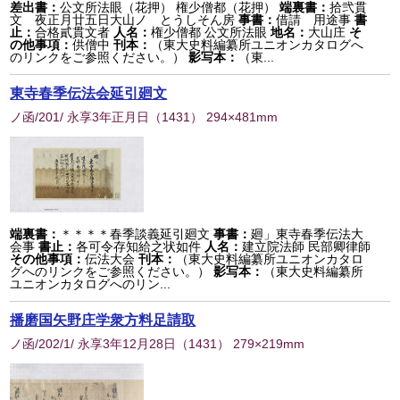
差出書：
公文所法眼（花押） 権少僧都（花押）
端裏書：
拾弐貫
文 夜正月廿五日大山ノ とうしそん房
事書：
借請 用途事
書
止：
合格貳貫文者
人名：
権少僧都 公文所法眼
地名：
大山庄
そ
の他事項：
供僧中
刊本：
（東大史料編纂所ユニオンカタログへ
のリンクをご参照ください。）
影写本：
（東...
東寺春季伝法会延引廻文
ノ函/201/ 永享3年正月日
（
1431
） 294×481mm
端裏書：
＊＊＊＊春季談義延引廻文
事書：
廻」東寺春季伝法大
会事
書止：
各可令存知給之状如件
人名：
建立院法師 民部卿律師
その他事項：
伝法大会
刊本：
（東大史料編纂所ユニオンカタロ
グへのリンクをご参照ください。）
影写本：
（東大史料編纂所
ユニオンカタログへのリン...
播磨国矢野庄学衆方料足請取
ノ函/202/1/ 永享3年12月28日
（
1431
） 279×219mm