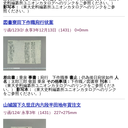
史料編纂所ユニオンカタログへのリンクをご参照ください。）
影写本：
（東大史料編纂所ユニオンカタログへのリンクをご参
照ください。）
図書寮田下作職宛行状案
リ函/123/2/ 永享3年12月13日
（
1431
） 0×0mm
差出書：
乗泉
事書：
宛行 下作職事
書止：
仍為後日宛状如件
人
名：
太郎三郎 敬親 乗泉
その他事項：
下作職／図書寮
刊本：
（東大史料編纂所ユニオンカタログへのリンクをご参照くださ
い。）
影写本：
（東大史料編纂所ユニオンカタログへのリンク
をご参照ください。）
山城国下久世庄内六段半田地年貢注文
リ函/124/ 永享3年
（
1431
） 227×275mm