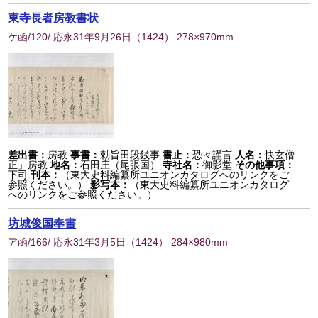
東寺長者房教書状
ケ函/120/ 応永31年9月26日
（
1424
） 278×970mm
差出書：
房教
事書：
勅旨田段銭事
書止：
恐々謹言
人名：
快玄僧
正」房教
地名：
石田庄（尾張国）
寺社名：
御影堂
その他事項：
下司
刊本：
（東大史料編纂所ユニオンカタログへのリンクをご
参照ください。）
影写本：
（東大史料編纂所ユニオンカタログ
へのリンクをご参照ください。）
坊城俊国奉書
ア函/166/ 応永31年3月5日
（
1424
） 284×980mm