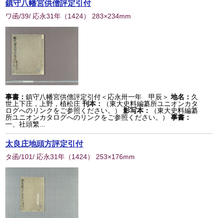
鎮守八幡宮供僧評定引付
ワ函/39/ 応永31年
（
1424
） 283×234mm
事書：
鎮守八幡宮供僧評定引付＜応永卅一年 甲辰＞
地名：
久
世上下庄，上野，植松庄
刊本：
（東大史料編纂所ユニオンカタ
ログへのリンクをご参照ください。）
影写本：
（東大史料編纂
所ユニオンカタログへのリンクをご参照ください。）
事書：
一、社頭繁...
太良庄地頭方評定引付
タ函/101/ 応永31年
（
1424
） 253×176mm