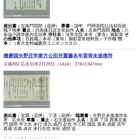
差出書：
左衛門四郎（花押）
事書：
請申 円阿弥陀仏沽却百姓
職下地事
書止：
仍為後日証文状如件
人名：
左衛門四郎
地名：
八
条油小路井家内北頭東
寺社名：
法常住院 本寺（東寺）御影堂
そ
の他事項：
百姓職／本寺（東寺）御影堂常燈料所／下作職
刊
本：
（東大史料編纂所ユニオンカタロ...
播磨国矢野庄学衆方公田并重藤名年貢等未進徴符
ヌ函/95/ 応永31年2月29日
（
1424
） 278×1347mm
差出書：
玄舜（花押） 了済（花押）
端裏書：
矢野庄未進徴符名
寄 応永世
事書：
書止：
右注進如件
人名：
玄舜 了済 西善左衛
門 国岡 半大夫 未行 清元 成円 左也 中三郎 国近 真未 貞延 吉守
真蔵 吉真 貞次 未行右也 末松 成恒 近...