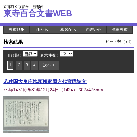
京都府立京都学・歴彩館
東寺百合文書WEB
検索TOP
函から
和暦から
西暦から
詳細検索
検索結果
ヒット数（73）
並び順：
表示件数：
1
2
3
4
次へ >
若狭国太良庄地頭領家両方代官職請文
ハ函/147/ 応永31年12月24日
（
1424
） 302×475mm