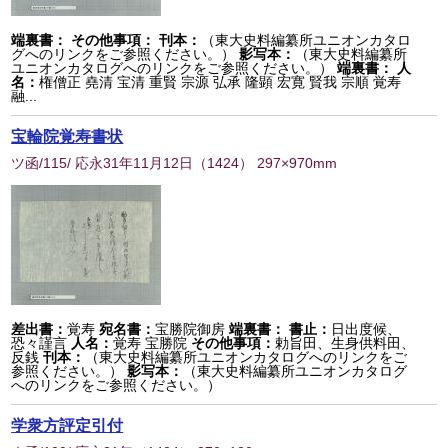
端裏書：
その他事項：
刊本：
（東大史料編纂所ユニオンカタロ
グへのリンクをご参照ください。）
影写本：
（東大史料編纂所
ユニオンカタログへのリンクをご参照ください。）
端裏書：
人
名：
権僧正 堯清 宝清 重賢 宗源 弘承 隆顕 宏寛 賢我 宗順 覚寿
融...
宝輪院覚寿書状
ツ函/115/ 応永31年11月12日
（
1424
） 297×970mm
差出書：
覚寿
宛名書：
宝勝院御房
端裏書：
書止：
日出度候、
恐々謹言
人名：
覚寿 宝勝院
その他事項：
勅旨田、生身供料田、
反銭
刊本：
（東大史料編纂所ユニオンカタログへのリンクをご
参照ください。）
影写本：
（東大史料編纂所ユニオンカタログ
へのリンクをご参照ください。）
学衆方評定引付