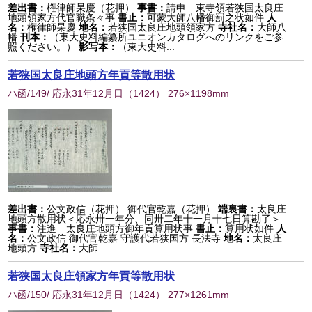
差出書：
権律師杲慶（花押）
事書：
請申 東寺領若狭国太良庄
地頭領家方代官職条々事
書止：
可蒙大師八幡御罰之状如件
人
名：
権律師杲慶
地名：
若狭国太良庄地頭領家方
寺社名：
大師八
幡
刊本：
（東大史料編纂所ユニオンカタログへのリンクをご参
照ください。）
影写本：
（東大史料...
若狭国太良庄地頭方年貢等散用状
ハ函/149/ 応永31年12月日
（
1424
） 276×1198mm
差出書：
公文政信（花押） 御代官乾嘉（花押）
端裏書：
太良庄
地頭方散用状＜応永卅一年分、同卅二年十一月十七日算勘了＞
事書：
注進 太良庄地頭方御年貢算用状事
書止：
算用状如件
人
名：
公文政信 御代官乾嘉 守護代若狭国方 長法寺
地名：
太良庄
地頭方
寺社名：
大師...
若狭国太良庄領家方年貢等散用状
ハ函/150/ 応永31年12月日
（
1424
） 277×1261mm