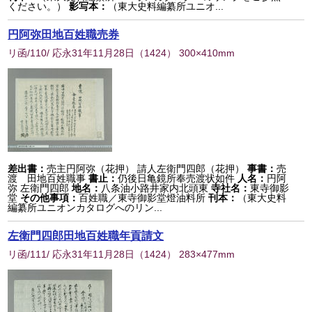
ください。）
影写本：
（東大史料編纂所ユニオ...
円阿弥田地百姓職売券
リ函/110/ 応永31年11月28日
（
1424
） 300×410mm
差出書：
売主円阿弥（花押） 請人左衛門四郎（花押）
事書：
売
渡 田地百姓職事
書止：
仍後日亀鏡所奉売渡状如件
人名：
円阿
弥 左衛門四郎
地名：
八条油小路井家内北頭東
寺社名：
東寺御影
堂
その他事項：
百姓職／東寺御影堂燈油料所
刊本：
（東大史料
編纂所ユニオンカタログへのリン...
左衛門四郎田地百姓職年貢請文
リ函/111/ 応永31年11月28日
（
1424
） 283×477mm