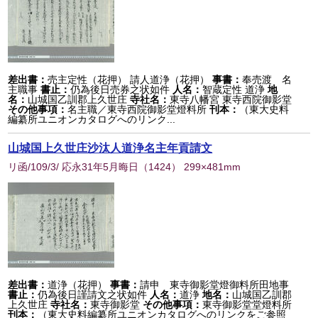
差出書：
売主定性（花押） 請人道浄（花押）
事書：
奉売渡 名
主職事
書止：
仍為後日売券之状如件
人名：
智蔵定性 道浄
地
名：
山城国乙訓郡上久世庄
寺社名：
東寺八幡宮 東寺西院御影堂
その他事項：
名主職／東寺西院御影堂燈料所
刊本：
（東大史料
編纂所ユニオンカタログへのリンク...
山城国上久世庄沙汰人道浄名主年貢請文
リ函/109/3/ 応永31年5月晦日
（
1424
） 299×481mm
差出書：
道浄（花押）
事書：
請申 東寺御影堂燈御料所田地事
書止：
仍為後日謹請文之状如件
人名：
道浄
地名：
山城国乙訓郡
上久世庄
寺社名：
東寺御影堂
その他事項：
東寺御影堂堂燈料所
刊本：
（東大史料編纂所ユニオンカタログへのリンクをご参照