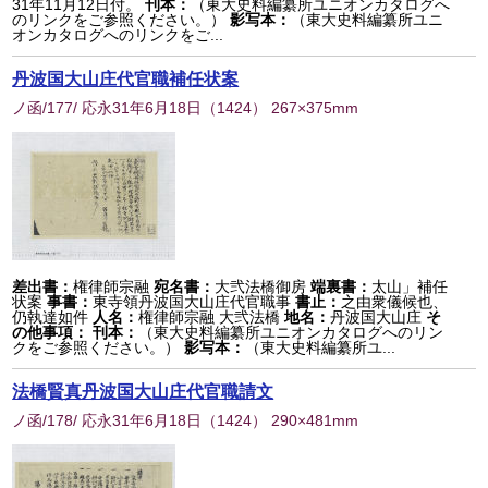
31年11月12日付。
刊本：
（東大史料編纂所ユニオンカタログへ
のリンクをご参照ください。）
影写本：
（東大史料編纂所ユニ
オンカタログへのリンクをご...
丹波国大山庄代官職補任状案
ノ函/177/ 応永31年6月18日
（
1424
） 267×375mm
差出書：
権律師宗融
宛名書：
大弐法橋御房
端裏書：
太山」補任
状案
事書：
東寺領丹波国大山庄代官職事
書止：
之由衆儀候也、
仍執達如件
人名：
権律師宗融 大弐法橋
地名：
丹波国大山庄
そ
の他事項：
刊本：
（東大史料編纂所ユニオンカタログへのリン
クをご参照ください。）
影写本：
（東大史料編纂所ユ...
法橋賢真丹波国大山庄代官職請文
ノ函/178/ 応永31年6月18日
（
1424
） 290×481mm