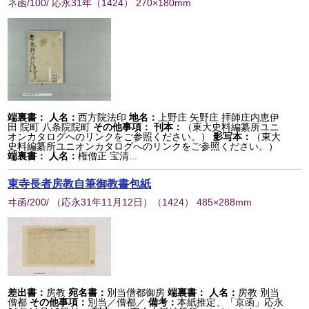
ネ函/100/ 応永31年
（
1424
） 270×180mm
端裏書：
人名：
西方院法印
地名：
上野庄 矢野庄 拝師庄内恵伊
田 院町 八条院院町
その他事項：
刊本：
（東大史料編纂所ユニ
オンカタログへのリンクをご参照ください。）
影写本：
（東大
史料編纂所ユニオンカタログへのリンクをご参照ください。）
端裏書：
人名：
権僧正 宝清...
東寺長者房教自筆御教書包紙
ヰ函/200/ （応永31年11月12日）
（
1424
） 485×288mm
差出書：
房教
宛名書：
別当僧都御房
端裏書：
人名：
房教 別当
僧都
その他事項：
別当／僧都／
備考：
本紙推定、「京函」応永