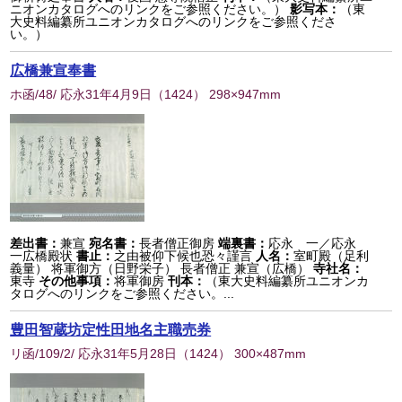
ニオンカタログへのリンクをご参照ください。）
影写本：
（東
大史料編纂所ユニオンカタログへのリンクをご参照くださ
い。）
広橋兼宣奉書
ホ函/48/ 応永31年4月9日
（
1424
） 298×947mm
差出書：
兼宣
宛名書：
長者僧正御房
端裏書：
応永 一／応永
一広橋殿状
書止：
之由被仰下候也恐々謹言
人名：
室町殿（足利
義量） 将軍御方（日野栄子） 長者僧正 兼宣（広橋）
寺社名：
東寺
その他事項：
将軍御房
刊本：
（東大史料編纂所ユニオンカ
タログへのリンクをご参照ください。...
豊田智蔵坊定性田地名主職売券
リ函/109/2/ 応永31年5月28日
（
1424
） 300×487mm