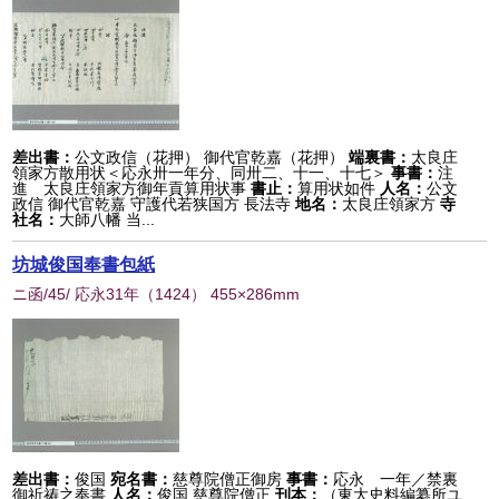
差出書：
公文政信（花押） 御代官乾嘉（花押）
端裏書：
太良庄
領家方散用状＜応永卅一年分、同卅二、十一、十七＞
事書：
注
進 太良庄領家方御年貢算用状事
書止：
算用状如件
人名：
公文
政信 御代官乾嘉 守護代若狭国方 長法寺
地名：
太良庄領家方
寺
社名：
大師八幡 当...
坊城俊国奉書包紙
ニ函/45/ 応永31年
（
1424
） 455×286mm
差出書：
俊国
宛名書：
慈尊院僧正御房
事書：
応永 一年／禁裏
御祈祷之奉書
人名：
俊国 慈尊院僧正
刊本：
（東大史料編纂所ユ