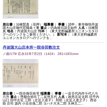
差出書：
法橋賢真（花押）
端裏書：
事書：
請申」東寺御領丹波
国大山庄御代官職条々事
書止：
仍為後日請文如件
人名：
法橋賢
真
地名：
丹波国大山庄
刊本：
（東大史料編纂所ユニオンカタロ
グへのリンクをご参照ください。）
影写本：
（東大史料編纂所
ユニオンカタログへのリンクを...
丹波国大山庄本所一院谷田数注文
ノ函/179/ 応永31年7月2日
（
1424
） 281×1831mm
差出書：
一院谷御百姓等
端裏書：
事書：
一反廿代内作斗代八斗
六升
書止：
惣都合拾玖丁二反卅五代
人名：
政所左近太郎 坊平内
山口 田中左近 三郎（左近入道子） 刑部（左近入道之子） 西谷
助 庄司 源内 小豆谷孫二郎 ヨハナ大夫二郎 天神又二...