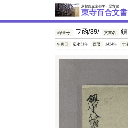
京都府立京都学・歴彩館
東寺百合文書
ワ函/39/
鎮
函/番号
文書名
年月日
応永31年
西暦
1424年
寸