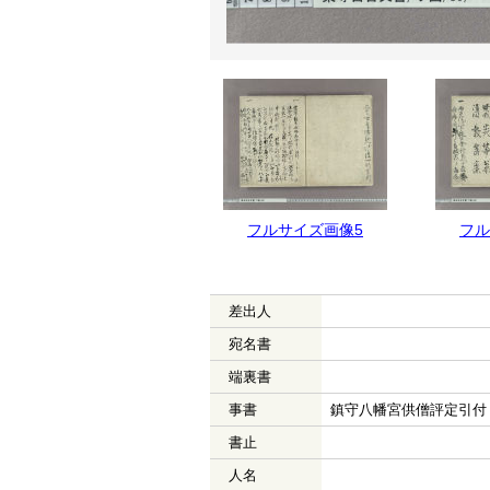
フルサイズ画像6
フルサイズ画像5
フル
差出人
宛名書
端裏書
事書
鎮守八幡宮供僧評定引付
書止
人名