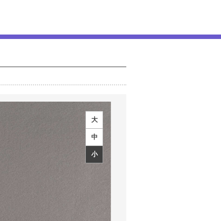
大
中
小