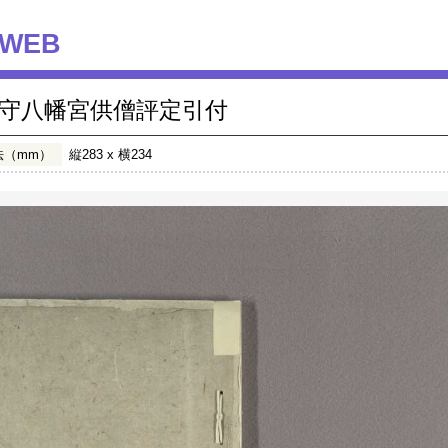
WEB
守八幡宮供僧評定引付
法（mm）
縦283 x 横234