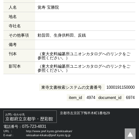
人名
覚寿 宝勝院
地名
寺社名
その他事項
勅旨田、生身供料田、反銭
備考
刊本
（東大史料編纂所ユニオンカタログへのリンクをご
参照ください。）
影写本
（東大史料編纂所ユニオンカタログへのリンクをご
参照ください。）
東寺文書検索システムの文書番号
1000191150000
item_id
4974
document_id
6974
京都市左京区下鴨半木町1番地29
お問い合わせ先
京都府立京都学・歴彩館
075-723-4831
電話番号：
URL ：
http://www.pref.kyoto.jp/rekisaikan/
E-mail：
rekisaikan-kikaku@pref.kyoto.lg.jp