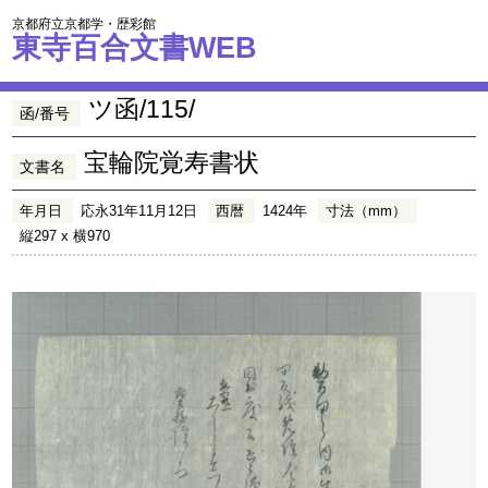
京都府立京都学・歴彩館
東寺百合文書WEB
ツ函/115/
函/番号
宝輪院覚寿書状
文書名
年月日
応永31年11月12日
西暦
1424年
寸法（mm）
縦297 x 横970