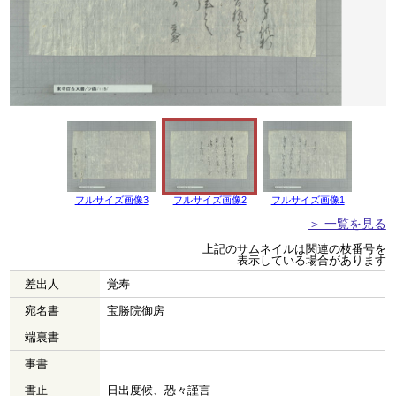
フルサイズ画像3
フルサイズ画像2
フルサイズ画像1
＞ 一覧を見る
上記のサムネイルは関連の枝番号を
表示している場合があります
差出人
覚寿
宛名書
宝勝院御房
端裏書
事書
書止
日出度候、恐々謹言