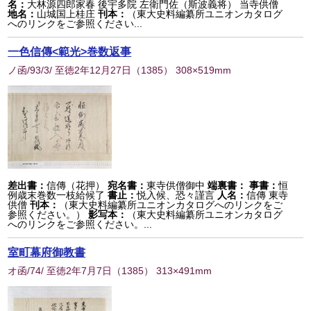
名：
大林源四郎家春 後宇多院 左衛門佐（斯波義将） 当寺供僧
地名：
山城国上桂庄
刊本：
（東大史料編纂所ユニオンカタログ
へのリンクをご参照ください...
一色信傳<範光>巻数返事
ノ函/93/3/ 至徳2年12月27日
（
1385
） 308×519mm
差出書：
信傳（花押）
宛名書：
東寺供僧御中
端裏書：
事書：
恒
例歳末巻数一枝給候了
書止：
悦入候、恐々謹言
人名：
信傳 東寺
供僧
刊本：
（東大史料編纂所ユニオンカタログへのリンクをご
参照ください。）
影写本：
（東大史料編纂所ユニオンカタログ
へのリンクをご参照ください。...
室町幕府御教書
オ函/74/ 至徳2年7月7日
（
1385
） 313×491mm