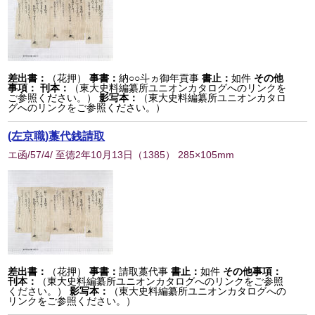
差出書：
（花押）
事書：
納○○斗ヵ御年貢事
書止：
如件
その他
事項：
刊本：
（東大史料編纂所ユニオンカタログへのリンクを
ご参照ください。）
影写本：
（東大史料編纂所ユニオンカタロ
グへのリンクをご参照ください。）
(左京職)藁代銭請取
エ函/57/4/ 至徳2年10月13日
（
1385
） 285×105mm
差出書：
（花押）
事書：
請取藁代事
書止：
如件
その他事項：
刊本：
（東大史料編纂所ユニオンカタログへのリンクをご参照
ください。）
影写本：
（東大史料編纂所ユニオンカタログへの
リンクをご参照ください。）