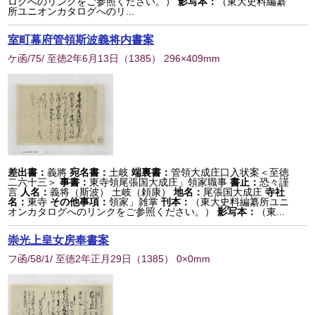
ログへのリンクをご参照ください。）
影写本：
（東大史料編纂
所ユニオンカタログへのリ...
室町幕府管領斯波義将内書案
ケ函/75/ 至徳2年6月13日
（
1385
） 296×409mm
差出書：
義將
宛名書：
土岐
端裏書：
管領大成庄口入状案＜至徳
二六十三＞
事書：
東寺領尾張国大成庄」領家職事
書止：
恐々謹
言
人名：
義将（斯波） 土岐（頼康）
地名：
尾張国大成庄
寺社
名：
東寺
その他事項：
領家」雑掌
刊本：
（東大史料編纂所ユニ
オンカタログへのリンクをご参照ください。）
影写本：
（東...
崇光上皇女房奉書案
フ函/58/1/ 至徳2年正月29日
（
1385
） 0×0mm