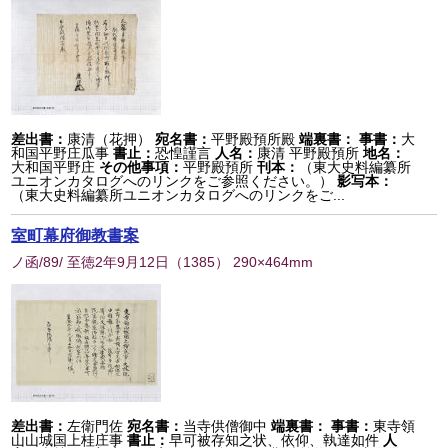
差出書：
康清（花押）
宛名書：
平野殿預所殿
端裏書：
事書：
大
和国平野庄瓜事
書止：
恐惶謹言
人名：
康清 平野殿預所
地名：
大和国平野庄
その他事項：
平野殿預所
刊本：
（東大史料編纂所
ユニオンカタログへのリンクをご参照ください。）
影写本：
（東大史料編纂所ユニオンカタログへのリンクをご...
室町幕府御教書案
ノ函/89/ 至徳2年9月12日
（
1385
） 290×464mm
差出書：
左衛門佐
宛名書：
当寺供僧御中
端裏書：
事書：
東寺領
山山城国上桂庄事
書止：
早可被存知之状、依仰、執達如件
人