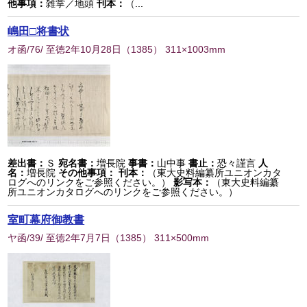
他事項：
雑掌／地頭
刊本：
（...
嶋田□将書状
オ函/76/ 至徳2年10月28日
（
1385
） 311×1003mm
差出書：
Ｓ
宛名書：
増長院
事書：
山中事
書止：
恐々謹言
人
名：
増長院
その他事項：
刊本：
（東大史料編纂所ユニオンカタ
ログへのリンクをご参照ください。）
影写本：
（東大史料編纂
所ユニオンカタログへのリンクをご参照ください。）
室町幕府御教書
ヤ函/39/ 至徳2年7月7日
（
1385
） 311×500mm