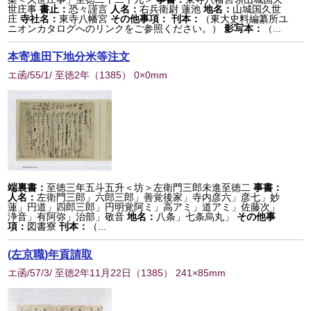
世庄事
書止：
恐々謹言
人名：
右兵衛尉 蓮池
地名：
山城国久世
庄
寺社名：
東寺八幡宮
その他事項：
刊本：
（東大史料編纂所ユ
ニオンカタログへのリンクをご参照ください。）
影写本：
（...
本寄進田下地分米等注文
エ函/55/1/ 至徳2年
（
1385
） 0×0mm
端裏書：
至徳三年五斗五升＜坊＞左衛門三郎未進至徳二
事書：
人名：
左衛門三郎」六郎三郎」善覚後家」寺内彦六」彦七」妙
蓮」円道」四郎三郎」円明覚阿ミ」高アミ」道アミ」佐藤次」
浄音」有阿弥」治部」敬音
地名：
八条」七条烏丸」
その他事
項：
図書寮
刊本：
（...
(左京職)年貢請取
エ函/57/3/ 至徳2年11月22日
（
1385
） 241×85mm