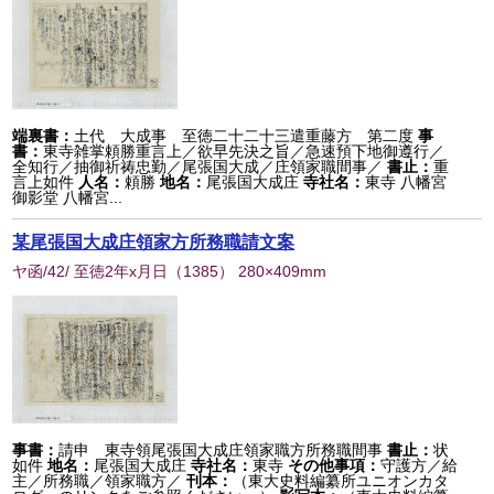
端裏書：
土代 大成事 至徳二十二十三遣重藤方 第二度
事
書：
東寺雑掌頼勝重言上／欲早先決之旨／急速預下地御遵行／
全知行／抽御祈祷忠勤／尾張国大成／庄領家職間事／
書止：
重
言上如件
人名：
頼勝
地名：
尾張国大成庄
寺社名：
東寺 八幡宮
御影堂 八幡宮...
某尾張国大成庄領家方所務職請文案
ヤ函/42/ 至徳2年x月日
（
1385
） 280×409mm
事書：
請申 東寺領尾張国大成庄領家職方所務職間事
書止：
状
如件
地名：
尾張国大成庄
寺社名：
東寺
その他事項：
守護方／給
主／所務職／領家職方／
刊本：
（東大史料編纂所ユニオンカタ