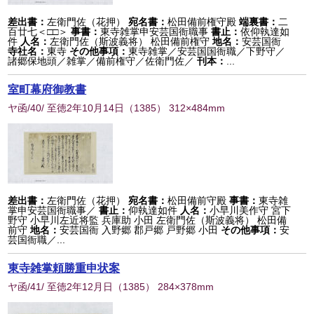
差出書：
左衛門佐（花押）
宛名書：
松田備前権守殿
端裏書：
二
百廿七＜□□＞
事書：
東寺雑掌申安芸国衙職事
書止：
依仰執達如
件
人名：
左衛門佐（斯波義将） 松田備前権守
地名：
安芸国衙
寺社名：
東寺
その他事項：
東寺雑掌／安芸国国衙職／下野守／
諸郷保地頭／雑掌／備前権守／佐衛門佐／
刊本：
...
室町幕府御教書
ヤ函/40/ 至徳2年10月14日
（
1385
） 312×484mm
差出書：
左衛門佐（花押）
宛名書：
松田備前守殿
事書：
東寺雑
掌申安芸国衙職事／
書止：
仰執達如件
人名：
小早川美作守 宮下
野守 小早川左近将監 兵庫助 小田 左衛門佐（斯波義将） 松田備
前守
地名：
安芸国衙 入野郷 郡戸郷 戸野郷 小田
その他事項：
安
芸国衙職／...
東寺雑掌頼勝重申状案
ヤ函/41/ 至徳2年12月日
（
1385
） 284×378mm