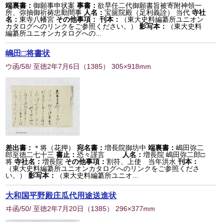
端裏書：
御願事申状案
事書：
欲早任二代御願書旨被寄附神領一
所、弥抽御祈祷忠勤間事
人名：
宝篋院殿（足利義詮） 当代
寺社
名：
東寺八幡宮
その他事項：
刊本：
（東大史料編纂所ユニオン
カタログへのリンクをご参照ください。）
影写本：
（東大史料
編纂所ユニオンカタログへの...
嶋田□将書状
ウ函/58/ 至徳2年7月6日
（
1385
） 305×918mm
差出書：
＊将（花押）
宛名書：
増長院御坊中
端裏書：
嶋田弥二
郎至徳二七十三
書止：
恐々謹言
人名：
増長院 嶋田弥二郎□
将
寺社名：
増長院
その他事項：
割符、上使 当年洪水
刊本：
（東大史料編纂所ユニオンカタログへのリンクをご参照くださ
い。）
影写本：
（東大史料編纂所ユニオ...
大和国平野殿庄瓜代用途送進状
ヰ函/50/ 至徳2年7月20日
（
1385
） 296×377mm