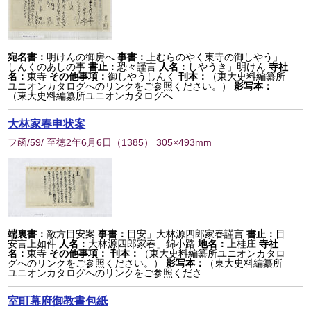
宛名書：
明けんの御房へ
事書：
上むらのやく東寺の御しやう」
しんくのあしの事
書止：
恐々謹言
人名：
しやうき」明けん
寺社
名：
東寺
その他事項：
御しやうしんく
刊本：
（東大史料編纂所
ユニオンカタログへのリンクをご参照ください。）
影写本：
（東大史料編纂所ユニオンカタログへ...
大林家春申状案
フ函/59/ 至徳2年6月6日
（
1385
） 305×493mm
端裏書：
敵方目安案
事書：
目安」大林源四郎家春謹言
書止：
目
安言上如件
人名：
大林源四郎家春」錦小路
地名：
上桂庄
寺社
名：
東寺
その他事項：
刊本：
（東大史料編纂所ユニオンカタロ
グへのリンクをご参照ください。）
影写本：
（東大史料編纂所
ユニオンカタログへのリンクをご参照くださ...
室町幕府御教書包紙