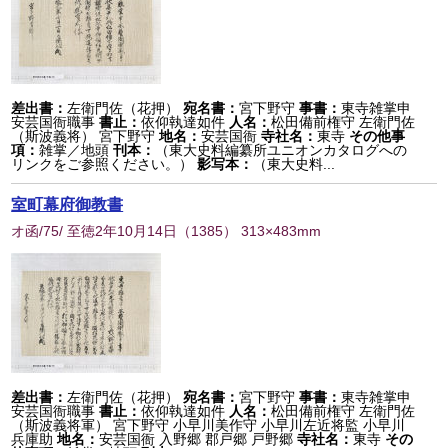
差出書：
左衛門佐（花押）
宛名書：
宮下野守
事書：
東寺雑掌申
安芸国衙職事
書止：
依仰執達如件
人名：
松田備前権守 左衛門佐
（斯波義将） 宮下野守
地名：
安芸国衙
寺社名：
東寺
その他事
項：
雑掌／地頭
刊本：
（東大史料編纂所ユニオンカタログへの
リンクをご参照ください。）
影写本：
（東大史料...
室町幕府御教書
オ函/75/ 至徳2年10月14日
（
1385
） 313×483mm
差出書：
左衛門佐（花押）
宛名書：
宮下野守
事書：
東寺雑掌申
安芸国衙職事
書止：
依仰執達如件
人名：
松田備前権守 左衛門佐
（斯波義将軍） 宮下野守 小早川美作守 小早川左近将監 小早川
兵庫助
地名：
安芸国衙 入野郷 郡戸郷 戸野郷
寺社名：
東寺
その