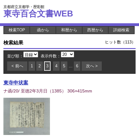
京都府立京都学・歴彩館
東寺百合文書WEB
検索TOP
函から
和暦から
西暦から
詳細検索
検索結果
ヒット数（113）
並び順：
表示件数：
< 前へ
1
2
3
4
5
…
6
次へ >
東寺申状案
ナ函/20/ 至徳2年3月日
（
1385
） 306×415mm