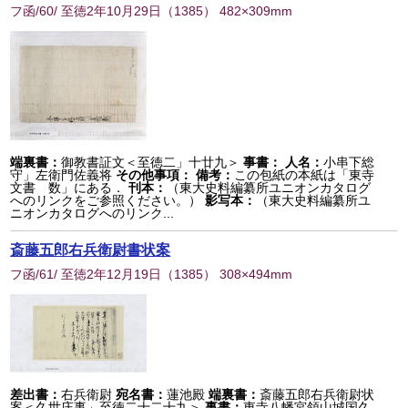
フ函/60/ 至徳2年10月29日
（
1385
） 482×309mm
端裏書：
御教書証文＜至徳二」十廿九＞
事書：
人名：
小串下総
守」左衛門佐義将
その他事項：
備考：
この包紙の本紙は「東寺
文書 数」にある．
刊本：
（東大史料編纂所ユニオンカタログ
へのリンクをご参照ください。）
影写本：
（東大史料編纂所ユ
ニオンカタログへのリンク...
斎藤五郎右兵衛尉書状案
フ函/61/ 至徳2年12月19日
（
1385
） 308×494mm
差出書：
右兵衛尉
宛名書：
蓮池殿
端裏書：
斎藤五郎右兵衛尉状
案＜久世庄事」至徳二十二十九＞
事書：
東寺八幡宮領山城国久