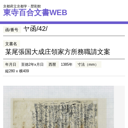
京都府立京都学・歴彩館
東寺百合文書WEB
ヤ函/42/
函/番号
文書名
某尾張国大成庄領家方所務職請文案
年月日
至徳2年x月日
西暦
1385年
寸法（mm）
縦280 x 横409