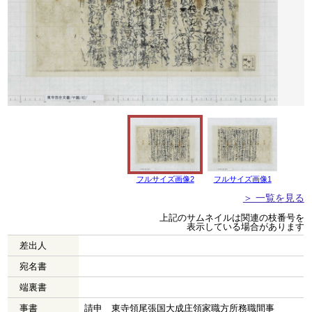
フルサイズ画像2
フルサイズ画像1
＞ 一覧を見る
上記のサムネイルは関連の枝番号を
表示している場合があります
差出人
宛名書
端裏書
事書
請申 東寺領尾張国大成庄領家職方所務職間事