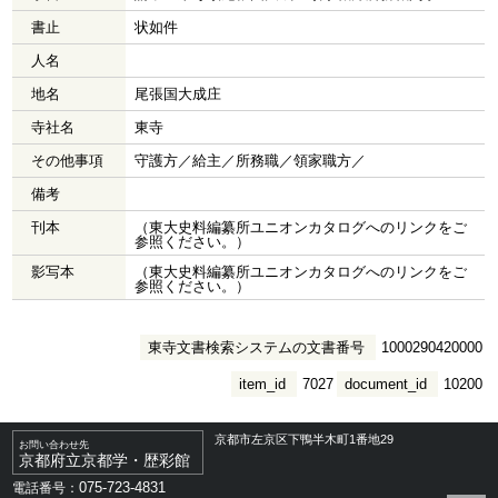
書止
状如件
人名
地名
尾張国大成庄
寺社名
東寺
その他事項
守護方／給主／所務職／領家職方／
備考
刊本
（東大史料編纂所ユニオンカタログへのリンクをご
参照ください。）
影写本
（東大史料編纂所ユニオンカタログへのリンクをご
参照ください。）
東寺文書検索システムの文書番号
1000290420000
item_id
7027
document_id
10200
京都市左京区下鴨半木町1番地29
お問い合わせ先
京都府立京都学・歴彩館
075-723-4831
電話番号：