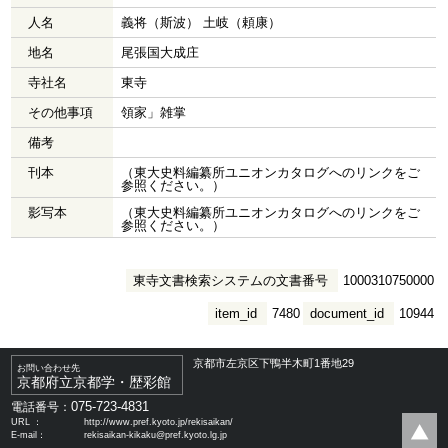
人名
義将（斯波） 土岐（頼康）
地名
尾張国大成庄
寺社名
東寺
その他事項
領家」雑掌
備考
刊本
（東大史料編纂所ユニオンカタログへのリンクをご
参照ください。）
影写本
（東大史料編纂所ユニオンカタログへのリンクをご
参照ください。）
東寺文書検索システムの文書番号
1000310750000
item_id
7480
document_id
10944
京都市左京区下鴨半木町1番地29
お問い合わせ先
京都府立京都学・歴彩館
075-723-4831
電話番号：
URL ：
http://www.pref.kyoto.jp/rekisaikan/
E-mail：
rekisaikan-kikaku@pref.kyoto.lg.jp