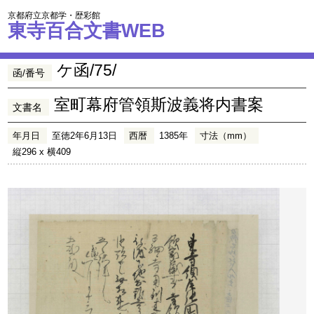
京都府立京都学・歴彩館
東寺百合文書WEB
ケ函/75/
函/番号
室町幕府管領斯波義将内書案
文書名
年月日
至徳2年6月13日
西暦
1385年
寸法（mm）
縦296 x 横409