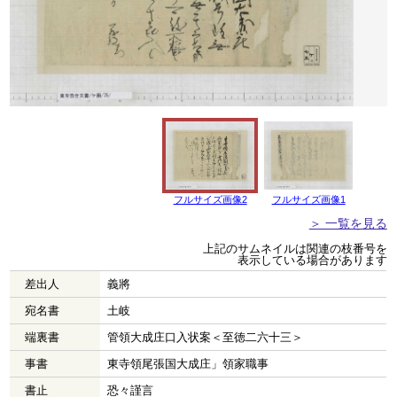
フルサイズ画像2
フルサイズ画像1
＞ 一覧を見る
上記のサムネイルは関連の枝番号を
表示している場合があります
差出人
義將
宛名書
土岐
端裏書
管領大成庄口入状案＜至徳二六十三＞
事書
東寺領尾張国大成庄」領家職事
書止
恐々謹言