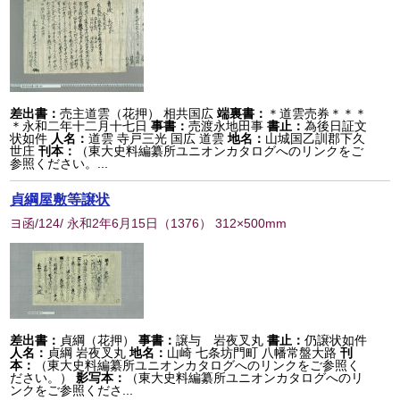
差出書：
売主道雲（花押） 相共国広
端裏書：
＊道雲売券＊＊＊
＊永和二年十二月十七日
事書：
売渡永地田事
書止：
為後日証文
状如件
人名：
道雲 寺戸三光 国広 道雲
地名：
山城国乙訓郡下久
世庄
刊本：
（東大史料編纂所ユニオンカタログへのリンクをご
参照ください。...
貞綱屋敷等譲状
ヨ函/124/ 永和2年6月15日
（
1376
） 312×500mm
差出書：
貞綱（花押）
事書：
譲与 岩夜叉丸
書止：
仍譲状如件
人名：
貞綱 岩夜叉丸
地名：
山崎 七条坊門町 八幡常盤大路
刊
本：
（東大史料編纂所ユニオンカタログへのリンクをご参照く
ださい。）
影写本：
（東大史料編纂所ユニオンカタログへのリ
ンクをご参照くださ...