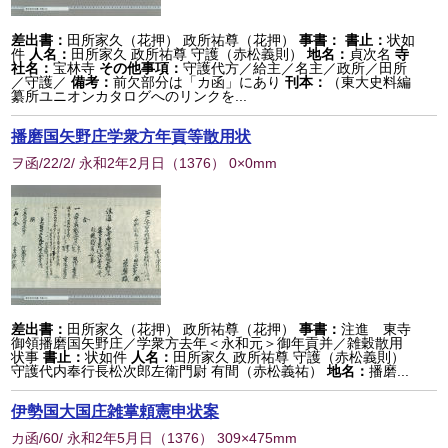
差出書：
田所家久（花押） 政所祐尊（花押）
事書：
書止：
状如
件
人名：
田所家久 政所祐尊 守護（赤松義則）
地名：
貞次名
寺
社名：
宝林寺
その他事項：
守護代方／給主／名主／政所／田所
／守護／
備考：
前欠部分は「カ函」にあり
刊本：
（東大史料編
纂所ユニオンカタログへのリンクを...
播磨国矢野庄学衆方年貢等散用状
ヲ函/22/2/ 永和2年2月日
（
1376
） 0×0mm
差出書：
田所家久（花押） 政所祐尊（花押）
事書：
注進 東寺
御領播磨国矢野庄／学衆方去年＜永和元＞御年貢并／雑穀散用
状事
書止：
状如件
人名：
田所家久 政所祐尊 守護（赤松義則）
守護代内奉行長松次郎左衛門尉 有間（赤松義祐）
地名：
播磨...
伊勢国大国庄雑掌頼憲申状案
カ函/60/ 永和2年5月日
（
1376
） 309×475mm