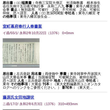
差出書：
□□
端裏書：
寺務三宝院大僧正 光済御教書 根本放生
会任先例十五日夜可執行事 永和二八九
事書：
東寺八幡宮放生
会事
書止：
無別器用、可被行 之段、不可然候 之由、可被伝
仰候、恐々謹言、
人名：
□□ 恵深阿闍梨
寺社名：
東寺八幡宮
そ
の他事項：
東寺八幡宮放生会...
室町幕府奉行人奉書案
イ函/55/1/ 永和2年10月22日
（
1376
） 0×0mm
差出書：
左兵衛尉
宛名書：
両使御中
事書：
東寺雑掌申丹波国大
山庄大嘗会米事
書止：
当国催促暫 可被閣之由、被仰出候也、
恐々謹言
人名：
左兵衛尉 両使中
地名：
丹波国大山庄
寺社名：
東寺
その他事項：
大嘗会
刊本：
（東大史料編纂所ユニオンカタ
ログへのリンクをご参照ください。）
影写本：
（東大史...
藤原氏女田地譲状
ニ函/17/2/ 永和2年6月3日
（
1376
） 310×493mm