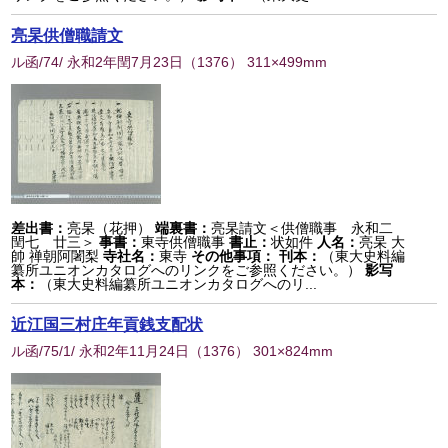
亮杲供僧職請文
ル函/74/ 永和2年閏7月23日
（
1376
） 311×499mm
差出書：
亮杲（花押）
端裏書：
亮杲請文＜供僧職事 永和二
閏七 廿三＞
事書：
東寺供僧職事
書止：
状如件
人名：
亮杲 大
帥 禅朝阿闍梨
寺社名：
東寺
その他事項：
刊本：
（東大史料編
纂所ユニオンカタログへのリンクをご参照ください。）
影写
本：
（東大史料編纂所ユニオンカタログへのリ...
近江国三村庄年貢銭支配状
ル函/75/1/ 永和2年11月24日
（
1376
） 301×824mm