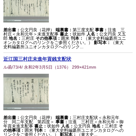
差出書：
公文円良（花押）
端裏書：
第三度支配
事書：
注進 三
村庄＜永和元年＞未進支配事
書止：
状如件
人名：
公文円良 又五
郎
地名：
三村庄
その他事項：
囲米
刊本：
（東大史料編纂所ユニ
オンカタログへのリンクをご参照ください。）
影写本：
（東大
史料編纂所ユニオンカタログへのリンク...
近江国三村庄未進年貢銭支配状
ル函/73/4/ 永和2年3月5日
（
1376
） 299×421mm
差出書：
公文円良（花押）
端裏書：
三村庄支配状＜永和元年
分 同二年支配 第四度＞
事書：
注進 三村庄＜永和元年＞御
年貢未進支配事
書止：
状如件
人名：
公文円良
地名：
三村庄
そ
の他事項：
囲米
刊本：
（東大史料編纂所ユニオンカタログへの
リンクをご参照ください。）
影写本：
（東大史...