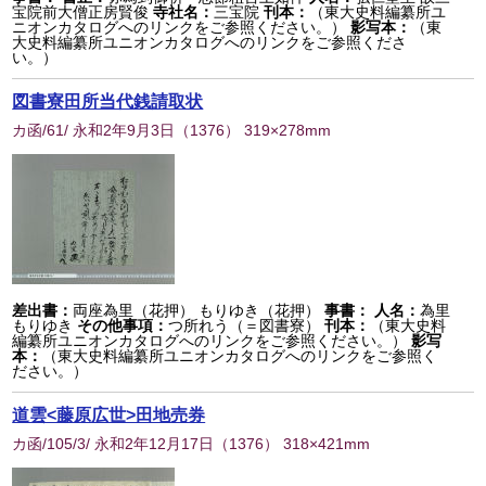
宝院前大僧正房賢俊
寺社名：
三宝院
刊本：
（東大史料編纂所ユ
ニオンカタログへのリンクをご参照ください。）
影写本：
（東
大史料編纂所ユニオンカタログへのリンクをご参照くださ
い。）
図書寮田所当代銭請取状
カ函/61/ 永和2年9月3日
（
1376
） 319×278mm
差出書：
両座為里（花押） もりゆき（花押）
事書：
人名：
為里
もりゆき
その他事項：
つ所れう（＝図書寮）
刊本：
（東大史料
編纂所ユニオンカタログへのリンクをご参照ください。）
影写
本：
（東大史料編纂所ユニオンカタログへのリンクをご参照く
ださい。）
道雲<藤原広世>田地売券
カ函/105/3/ 永和2年12月17日
（
1376
） 318×421mm