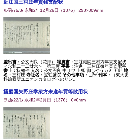
近江国三村庄年貢銭支配状
ル函/75/3/ 永和2年12月26日
（
1376
） 298×809mm
差出書：
公文円良（花押）
端裏書：
宝荘厳院三村方年貢支配状
＜永和二十二廿六＞ 第三度
事書：
注進 三村庄御年貢支配事
書止：
状如件
人名：
公文円良 中サワ 上卿 御しやうカミ 五郎
地
名：
三村庄
寺社名：
宝荘厳院
その他事項：
囲米
刊本：
（東大史
料編纂所ユニオンカタログへのリン...
播磨国矢野庄学衆方未進年貢等散用状
ヲ函/22/1/ 永和2年2月日
（
1376
） 0×0mm