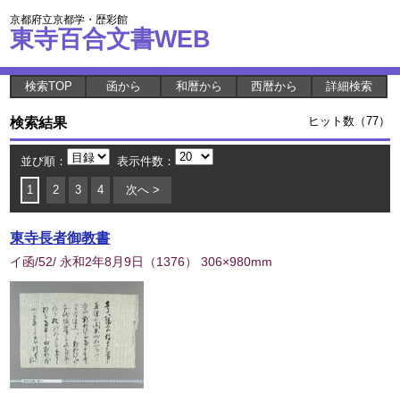
京都府立京都学・歴彩館
東寺百合文書WEB
検索TOP
函から
和暦から
西暦から
詳細検索
検索結果
ヒット数（77）
並び順：
表示件数：
1
2
3
4
次へ >
東寺長者御教書
イ函/52/ 永和2年8月9日
（
1376
） 306×980mm