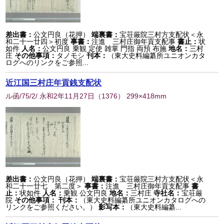
差出書：
公文円良（花押）
端裏書：
宝荘厳院三村方支配状＜永
和二十一廿四＞初度
事書：
注進 三村庄御年貢支配事
書止：
状
如件
人名：
公文円良 乗観 定使 雑掌 門指 両預 布施
地名：
三村
庄
その他事項：
タノモシ
刊本：
（東大史料編纂所ユニオンカタ
ログへのリンクをご参照...
近江国三村庄年貢銭支配状
ル函/75/2/ 永和2年11月27日
（
1376
） 299×418mm
差出書：
公文円良（花押）
端裏書：
宝荘厳院三村方支配状＜永
和二十一廿七 第二度＞
事書：
注進 三村庄御年貢支配事
書
止：
状如件
人名：
乗観 公文円良
地名：
三村庄
寺社名：
宝荘厳
院
その他事項：
刊本：
（東大史料編纂所ユニオンカタログへの
リンクをご参照ください。）
影写本：
（東大史料編纂...