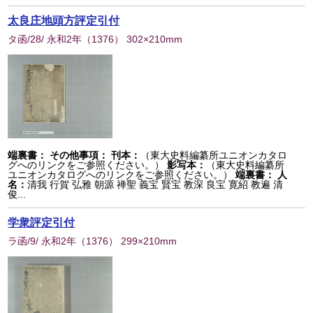
太良庄地頭方評定引付
タ函/28/ 永和2年
（
1376
） 302×210mm
端裏書：
その他事項：
刊本：
（東大史料編纂所ユニオンカタロ
グへのリンクをご参照ください。）
影写本：
（東大史料編纂所
ユニオンカタログへのリンクをご参照ください。）
端裏書：
人
名：
清我 行賀 弘雅 朝源 禅聖 義宝 賢宝 教深 良宝 寛紹 教遍 清
俊...
学衆評定引付
ラ函/9/ 永和2年
（
1376
） 299×210mm