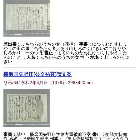
差出書：
ふちわらのうちの女（花押）
事書：
ゆつりわたすしり
やうの田の事／合壱たん者／あり山しろのくにきいのこほりや
しろかり 一のつほ
書止：
よてのちのためにゆつりしやうくた
んのことし
人名：
ふちわらのうちの女 性心
地名：
山しろのくに
きい...
播磨国矢野庄(公文祐尊)請文案
リ函/64/ 永和2年4月日
（
1376
） 296×420mm
事書：
請申 播磨国矢野庄学衆方重被仰下案
書止：
仍請文状如
件
地名：
播磨国矢野庄
刊本：
（東大史料編纂所ユニオンカタロ