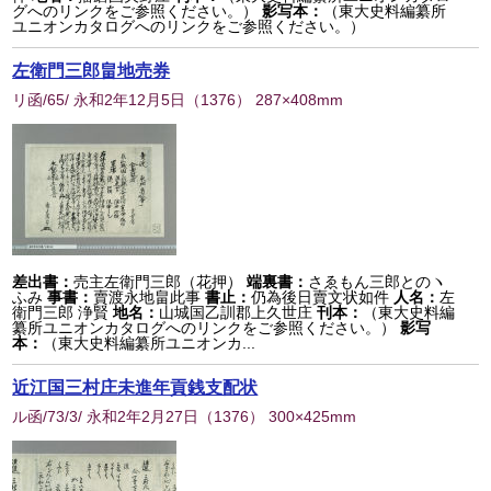
グへのリンクをご参照ください。）
影写本：
（東大史料編纂所
ユニオンカタログへのリンクをご参照ください。）
左衛門三郎畠地売券
リ函/65/ 永和2年12月5日
（
1376
） 287×408mm
差出書：
売主左衛門三郎（花押）
端裏書：
さゑもん三郎とのヽ
ふみ
事書：
賣渡永地畠此事
書止：
仍為後日賣文状如件
人名：
左
衛門三郎 浄賢
地名：
山城国乙訓郡上久世庄
刊本：
（東大史料編
纂所ユニオンカタログへのリンクをご参照ください。）
影写
本：
（東大史料編纂所ユニオンカ...
近江国三村庄未進年貢銭支配状
ル函/73/3/ 永和2年2月27日
（
1376
） 300×425mm