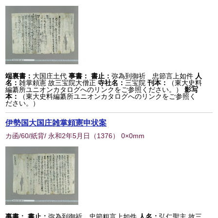
端裏書：
大国庄土代
事書：
書止：
弥為到御祈 忠節言上如件
人
名：
雑掌頼憲 故三宝院大僧正
寺社名：
三宝院
刊本：
（東大史料
編纂所ユニオンカタログへのリンクをご参照ください。）
影写
本：
（東大史料編纂所ユニオンカタログへのリンクをご参照く
ださい。）
伊勢国大国庄雑掌頼憲申状案
カ函/60/紙背/ 永和2年5月日
（
1376
） 0×0mm
事書：
書止：
弥為到御祈 忠節粗言上如件
人名：
弘仁聖主 故三