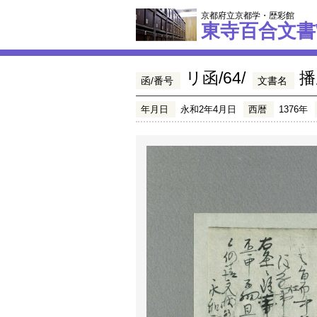
京都府立京都学・歴彩館
東寺百合文書
リ函/64/
播
函/番号
文書名
年月日
永和2年4月日
西暦
1376年