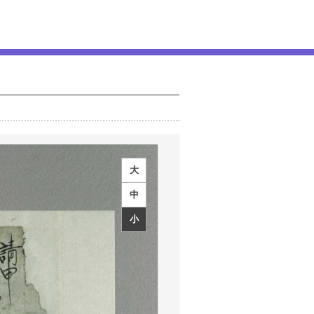
大
中
小