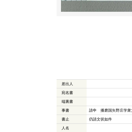
差出人
宛名書
端裏書
事書
請申 播磨国矢野庄学衆
書止
仍請文状如件
人名