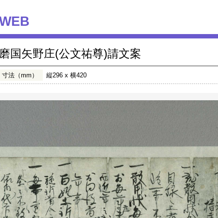
WEB
磨国矢野庄(公文祐尊)請文案
寸法（mm）
縦296 x 横420