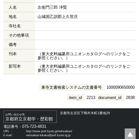
人名
左衛門三郎 浄賢
地名
山城国乙訓郡上久世庄
寺社名
その他事項
備考
刊本
（東大史料編纂所ユニオンカタログへのリンクをご
参照ください。）
影写本
（東大史料編纂所ユニオンカタログへのリンクをご
参照ください。）
東寺文書検索システムの文書番号
1000090650000
item_id
2213
document_id
2838
京都市左京区下鴨半木町1番地29
お問い合わせ先
京都府立京都学・歴彩館
075-723-4831
電話番号：
URL ：
http://www.pref.kyoto.jp/rekisaikan/
E-mail：
rekisaikan-kikaku@pref.kyoto.lg.jp