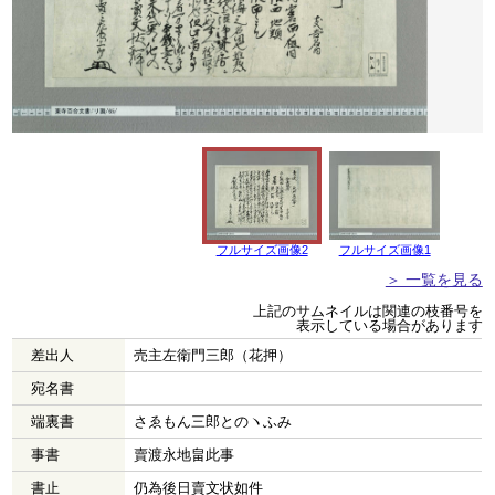
フルサイズ画像2
フルサイズ画像1
＞ 一覧を見る
上記のサムネイルは関連の枝番号を
表示している場合があります
差出人
売主左衛門三郎（花押）
宛名書
端裏書
さゑもん三郎とのヽふみ
事書
賣渡永地畠此事
書止
仍為後日賣文状如件