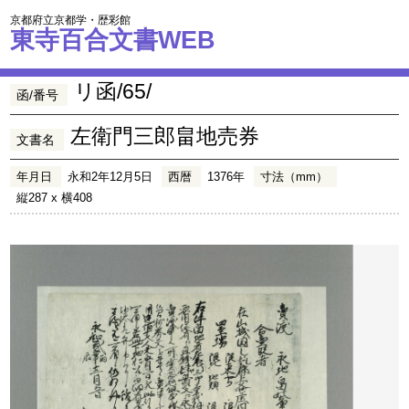
京都府立京都学・歴彩館
東寺百合文書WEB
リ函/65/
函/番号
左衛門三郎畠地売券
文書名
年月日
永和2年12月5日
西暦
1376年
寸法（mm）
縦287 x 横408