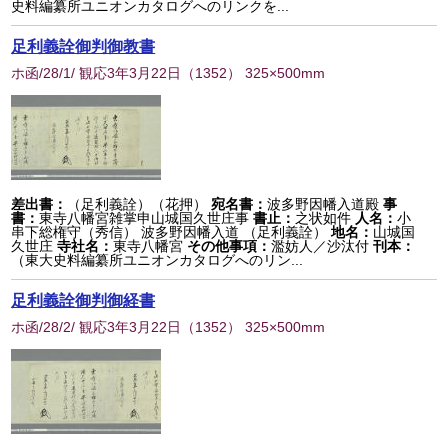
史料編纂所ユニオンカタログへのリンクを...
足利義詮御判御教書
ホ函/28/1/ 観応3年3月22日
（
1352
） 325×500mm
差出書：
（足利義詮）（花押）
宛名書：
波多野因幡入道殿
事
書：
東寺八幡宮雑掌申山城国久世庄事
書止：
之状如件
人名：
小
串下総権守（秀信） 波多野因幡入道 （足利義詮）
地名：
山城国
久世庄
寺社名：
東寺八幡宮
その他事項：
濫妨人／沙汰付
刊本：
（東大史料編纂所ユニオンカタログへのリン...
足利義詮御判御経書
ホ函/28/2/ 観応3年3月22日
（
1352
） 325×500mm