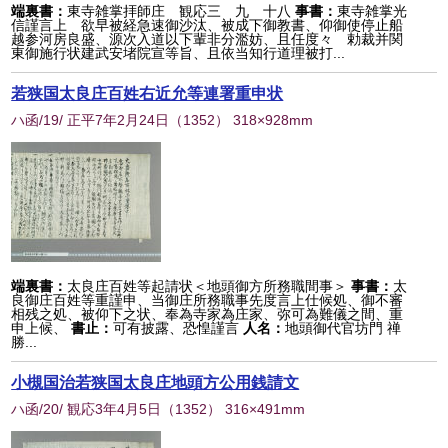
端裏書：
東寺雑掌拝師庄 観応三 九 十八
事書：
東寺雑掌光
信謹言上 欲早被経急速御沙汰、被成下御教書、仰御使停止船
越参河房良盛、源次入道以下輩非分濫妨、且任度々 勅裁并関
東御施行状建武安堵院宣等旨、且依当知行道理被打...
若狭国太良庄百姓右近允等連署重申状
ハ函/19/ 正平7年2月24日
（
1352
） 318×928mm
端裏書：
太良庄百姓等起請状＜地頭御方所務職間事＞
事書：
太
良御庄百姓等重謹申、当御庄所務職事先度言上仕候処、御不審
相残之処、被仰下之状、奉為寺家為庄家、弥可為難儀之間、重
申上候、
書止：
可有披露、恐惶謹言
人名：
地頭御代官坊門 禅
勝...
小槻国治若狭国太良庄地頭方公用銭請文
ハ函/20/ 観応3年4月5日
（
1352
） 316×491mm