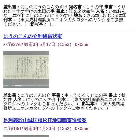
差出書：
にしのにうのこんのすけ
宛名書：
し＊の守
事書：
うり
わたす十ケ年けの土田の事
書止：
証文之状如件
人名：
いぬおん
な し□の守 にしのにうのこんのすけ
地名：
さね□し名 むくの□田
刊本：
（東大史料編纂所ユニオンカタログへのリンクをご参照
ください。）
影写本：
（...
にうのこんの介利銭借状案
ハ函/27/6/ 観応3年5月17日
（
1352
） 0×0mm
差出書：
にうのこんの介
事書：
申しうくるりせにの事
書止：
状
如件
人名：
にうのこんの介
刊本：
（東大史料編纂所ユニオンカ
タログへのリンクをご参照ください。）
影写本：
（東大史料編
纂所ユニオンカタログへのリンクをご参照ください。）
足利義詮山城国植松庄地頭職寄進状案
ニ函/18/1/ 観応3年4月20日
（
1352
） 0×0mm