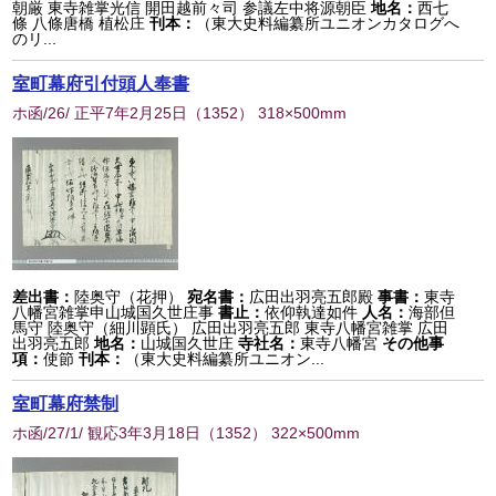
朝厳 東寺雑掌光信 開田越前々司 参議左中将源朝臣
地名：
西七
條 八條唐橋 植松庄
刊本：
（東大史料編纂所ユニオンカタログへ
のリ...
室町幕府引付頭人奉書
ホ函/26/ 正平7年2月25日
（
1352
） 318×500mm
差出書：
陸奥守（花押）
宛名書：
広田出羽亮五郎殿
事書：
東寺
八幡宮雑掌申山城国久世庄事
書止：
依仰執達如件
人名：
海部但
馬守 陸奥守（細川顕氏） 広田出羽亮五郎 東寺八幡宮雑掌 広田
出羽亮五郎
地名：
山城国久世庄
寺社名：
東寺八幡宮
その他事
項：
使節
刊本：
（東大史料編纂所ユニオン...
室町幕府禁制
ホ函/27/1/ 観応3年3月18日
（
1352
） 322×500mm