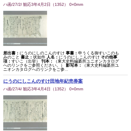
ハ函/27/2/ 観応3年4月2日
（
1352
） 0×0mm
差出書：
にうのにしのこんのすけ
事書：
申うくる御すいこのも
みのこと
書止：
状如件
人名：
にうのにしこんのすけ
その他事
項：
すいこ（出挙）
刊本：
（東大史料編纂所ユニオンカタログ
へのリンクをご参照ください。）
影写本：
（東大史料編纂所ユ
ニオンカタログへのリンクをご参...
にうのにしこんのすけ田地年紀売券案
ハ函/27/4/ 観応3年4月4日
（
1352
） 0×0mm