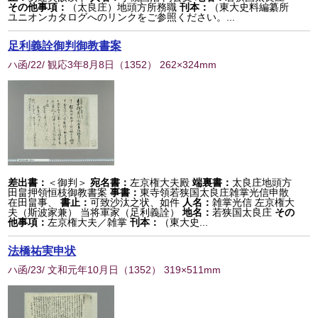
その他事項：
（太良庄）地頭方所務職
刊本：
（東大史料編纂所
ユニオンカタログへのリンクをご参照ください。...
足利義詮御判御教書案
ハ函/22/ 観応3年8月8日
（
1352
） 262×324mm
差出書：
＜御判＞
宛名書：
左京権大夫殿
端裏書：
太良庄地頭方
田畠押領恒枝御教書案
事書：
東寺領若狭国太良庄雑掌光信申散
在田畠事、
書止：
可致沙汰之状、如件
人名：
雑掌光信 左京権大
夫（斯波家兼） 当将軍家（足利義詮）
地名：
若狭国太良庄
その
他事項：
左京権大夫／雑掌
刊本：
（東大史...
法橋祐実申状
ハ函/23/ 文和元年10月日
（
1352
） 319×511mm