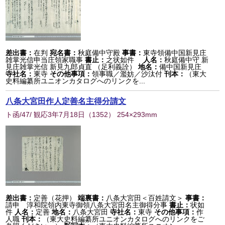
差出書：
在判
宛名書：
秋庭備中守殿
事書：
東寺領備中国新見庄
雑掌光信申当庄領家職事
書止：
之状如件
人名：
秋庭備中守 新
見庄雑掌光信 新見九郎貞直 （足利義詮）
地名：
備中国新見庄
寺社名：
東寺
その他事項：
領事職／濫妨／沙汰付
刊本：
（東大
史料編纂所ユニオンカタログへのリンクを...
八条大宮田作人定善名主得分請文
ト函/47/ 観応3年7月18日
（
1352
） 254×293mm
差出書：
定善（花押）
端裏書：
八条大宮田＜百姓請文＞
事書：
請申 淳和院領内東寺御領八条大宮田名主御得分事
書止：
状如
件
人名：
定善
地名：
八条大宮田
寺社名：
東寺
その他事項：
作
人職
刊本：
（東大史料編纂所ユニオンカタログへのリンクをご