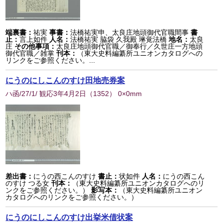
端裏書：
祐実
事書：
法橋祐実申、太良庄地頭御代官職間事
書
止：
言上如件
人名：
法橋祐実 脇袋 久我殿 琳覚法橋
地名：
太良
庄
その他事項：
太良庄地頭御代官職／御奉行／久世庄一方地頭
御代官職／雑掌
刊本：
（東大史料編纂所ユニオンカタログへの
リンクをご参照ください。...
にうのにしこんのすけ田地売券案
ハ函/27/1/ 観応3年4月2日
（
1352
） 0×0mm
差出書：
にうの西こんのすけ
書止：
状如件
人名：
にうの西こん
のすけ つる女
刊本：
（東大史料編纂所ユニオンカタログへのリ
ンクをご参照ください。）
影写本：
（東大史料編纂所ユニオン
カタログへのリンクをご参照ください。）
にうのにしこんのすけ出挙米借状案