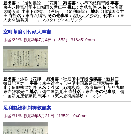
差出書：
（足利義詮）（花押）
宛名書：
小串下総権守殿
事書：
東寺八幡宮雑掌申山城国久世庄事
書止：
之状如件
人名：
波多野
因幡入道 小串下総権守（秀信） （足利義詮）
地名：
山城国久世
庄
寺社名：
東寺八幡宮
その他事項：
濫妨人／沙汰付
刊本：
（東
大史料編纂所ユニオンカタログへのリンク...
室町幕府引付頭人奉書
ホ函/29/3/ 観応3年7月4日
（
1352
） 318×510mm
差出書：
沙弥（花押）
宛名書：
秋庭備中守殿
端裏書：
新見庄
御日記直之、
事書：
東寺雑掌光信申備中国新見庄領家職事
書
止：
依仰執達如件
人名：
沙弥（石橋和義） 秋庭備中守 新見九郎
東寺雑掌光信
地名：
備中国親見庄
寺社名：
東寺
その他事項：
備
中国新見庄領家職
刊本：
（東大史料編纂所ユニオン...
足利義詮御判御教書案
ホ函/31/6/ 観応3年8月21日
（
1352
） 0×0mm