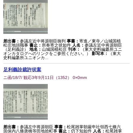
差出書：
参議左近中将源朝臣御判
事書：
寄進／東寺／山城国植
松庄地頭職事
書止：
所奉寄之状如件
人名：
参議左近中将源朝臣
（足利義詮）
地名：
山城国植松庄
刊本：
（東大史料編纂所ユニ
オンカタログへのリンクをご参照ください。）
影写本：
（東大
史料編纂所ユニオンカ...
足利義詮裁許状案
ニ函/18/7/ 観応3年9月11日
（
1352
） 0×0mm
差出書：
参議左中将源朝臣
事書：
松尾雑掌朝厳申社領西七條六
箇保内八條唐橋等田地拾町事
書止：
仍下知如件
人名：
松尾雑掌