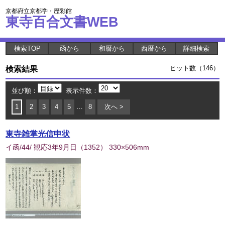
京都府立京都学・歴彩館
東寺百合文書WEB
検索TOP
函から
和暦から
西暦から
詳細検索
検索結果
ヒット数（146）
並び順：
表示件数：
1
2
3
4
5
…
8
次へ >
東寺雑掌光信申状
イ函/44/ 観応3年9月日
（
1352
） 330×506mm