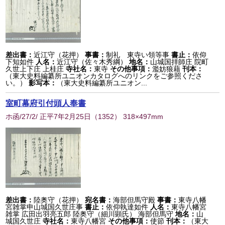
差出書：
近江守（花押）
事書：
制礼 東寺い領等事
書止：
依仰
下知如件
人名：
近江守（佐々木秀綱）
地名：
山城国拝師庄 院町
久世上下庄 上桂庄
寺社名：
東寺
その他事項：
濫妨狼藉
刊本：
（東大史料編纂所ユニオンカタログへのリンクをご参照くださ
い。）
影写本：
（東大史料編纂所ユニオン...
室町幕府引付頭人奉書
ホ函/27/2/ 正平7年2月25日
（
1352
） 318×497mm
差出書：
陸奥守（花押）
宛名書：
海部但馬守殿
事書：
東寺八幡
宮雑掌申山城国久世庄事
書止：
依仰執達如件
人名：
東寺八幡宮
雑掌 広田出羽亮五郎 陸奥守（細川顕氏） 海部但馬守
地名：
山
城国久世庄
寺社名：
東寺八幡宮
その他事項：
使節
刊本：
（東大