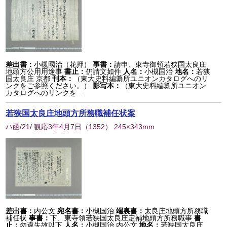
差出書：
小槻國治（花押）
事書：
請申、東寺御領若狭国太良庄
地頭方公用用途事
書止：
仍請文如件
人名：
小槻国治
地名：
若狭
国太良庄 京都
刊本：
（東大史料編纂所ユニオンカタログへのリ
ンクをご参照ください。）
影写本：
（東大史料編纂所ユニオン
カタログへのリンクを...
若狭国太良庄地頭方所務職補任状案
ハ函/21/ 観応3年4月7日
（
1352
） 245×343mm
差出書：
内公文
宛名書：
小槻国治
端裏書：
太良庄地頭方所務職
補任状
事書：
下、東寺領若狭国太良庄定補地頭方所務職事
書
止：
勿違失故以下
人名：
小槻国治 内公文
地名：
若狭国太良庄