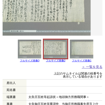
フルサイズ画像3
フルサイズ画像2
フルサイズ画像1
＞ 一覧を見る
上記のサムネイルは関連の枝番号を
表示している場合があります
差出人
宛名書
端裏書
太良庄百姓等起請状＜地頭御方所務職間事＞
事書
太良御庄百姓等重謹申、当御庄所務職事先度言上仕