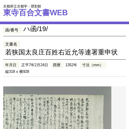
京都府立京都学・歴彩館
東寺百合文書WEB
ハ函/19/
函/番号
文書名
若狭国太良庄百姓右近允等連署重申状
年月日
正平7年2月24日
西暦
1352年
寸法（mm）
縦318 x 横928