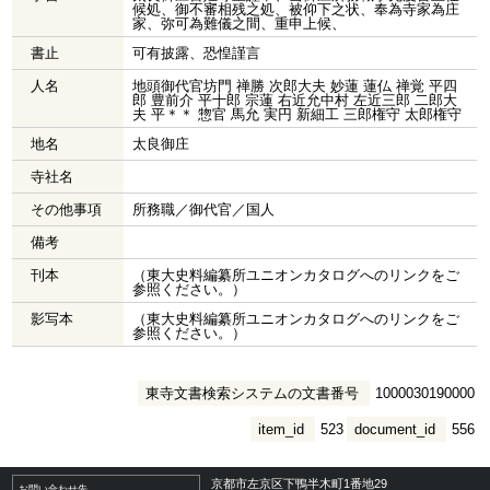
候処、御不審相残之処、被仰下之状、奉為寺家為庄
家、弥可為難儀之間、重申上候、
書止
可有披露、恐惶謹言
人名
地頭御代官坊門 禅勝 次郎大夫 妙蓮 蓮仏 禅覚 平四
郎 豊前介 平十郎 宗蓮 右近允中村 左近三郎 二郎大
夫 平＊＊ 惣官 馬允 実円 新細工 三郎権守 太郎権守
地名
太良御庄
寺社名
その他事項
所務職／御代官／国人
備考
刊本
（東大史料編纂所ユニオンカタログへのリンクをご
参照ください。）
影写本
（東大史料編纂所ユニオンカタログへのリンクをご
参照ください。）
東寺文書検索システムの文書番号
1000030190000
item_id
523
document_id
556
京都市左京区下鴨半木町1番地29
お問い合わせ先