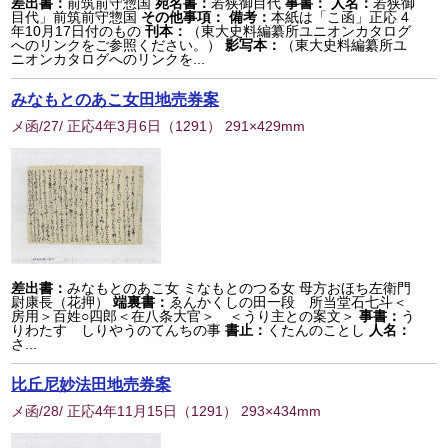
差出書：
前筑前守惣国
宛名書：
若狭御目代
事書：
人名：
若狭御
目代」前筑前守惣国
その他事項：
備考：
本紙は「こ函」正応 4
年10月17日付のもの
刊本：
（東大史料編纂所ユニオンカタログ
へのリンクをご参照ください。）
影写本：
（東大史料編纂所ユ
ニオンカタログへのリンクを...
みなもとのあこ女田地売券案
メ函/27/ 正応4年3月6日
（
1291
） 291×429mm
差出書：
みなもとのあこ女 ミなもとのつる女 母方おほち左衛門
尉康長（花押）
端裏書：
ゑんかくしの田一段 所当堂石七斗＜
房用＞百姓○四郎＜在八条大官＞ ＜うり主との案文＞
事書：
う
りわたす しりやうのてんちの事
書止：
くたんのことし
人名：
さ...
比丘尼妙法田地売券案
メ函/28/ 正応4年11月15日
（
1291
） 293×434mm