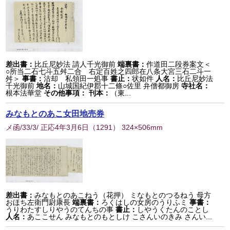
差出書：
比丘尼妙法 請人千光御前
端裏書：
作道田二段券案文＜
○所当二石七斗五舛二合 右定百姓之四郎在八条大宮三石二斗一
舛＞
事書：
沽却 私領田一処事
書止：
状如件
人名：
比丘尼妙法
千光御前
地名：
山城国紀伊郡十二條○佐里 弁僧都御房
寺社名：
根本法華堂
その他事項：
刊本：
（東...
みなもとのあこ女田地売券
メ函/33/3/ 正応4年3月6日
（
1291
） 324×506mm
差出書：
みなもとのあこねう（花押） ミなもとのつるねう 母方
おほち左衛門尉康長
端裏書：
ろくはしの女房のうりふミ
事書：
うりわたすしりやうのてんちの事
書止：
しやうくたんのことし
人名：
あここせん みなもとのもとしけ こさんいのきみ さんい...