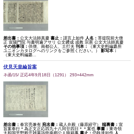
差出書：
公文大法師真慶
書止：
謹言上如件
人名：
菩提院前大僧
正 宣陽門院 与書明遍アサリ 公文鑁成 成教 宗憲 公文大法師真慶
その他事項：
供僧、南都公人、土打夫
刊本：
（東大史料編纂所
ユニオンカタログへのリンクをご参照ください。）
影写本：
（東大史料編纂...
伏見天皇綸旨案
ネ函/15/ 正応4年9月18日
（
1291
） 293×442mm
差出書：
春宮亮兼有
宛名書：
蔵人弁殿（藤原経守）
端裏書：
宣
旨案奉行＊為正文正応四九十八同廿四日＊＊案也
事書：
東寺領
大和国平野殿庄雑掌訴申南都公人狼籍事
書止：
仍執達如件
人