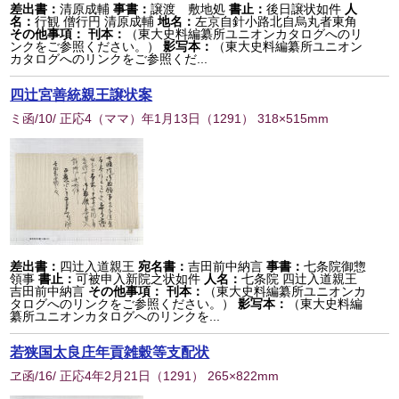
差出書：
清原成輔
事書：
譲渡 敷地処
書止：
後日譲状如件
人
名：
行観 僧行円 清原成輔
地名：
左京自針小路北自烏丸者東角
その他事項：
刊本：
（東大史料編纂所ユニオンカタログへのリ
ンクをご参照ください。）
影写本：
（東大史料編纂所ユニオン
カタログへのリンクをご参照くだ...
四辻宮善統親王譲状案
ミ函/10/ 正応4（ママ）年1月13日
（
1291
） 318×515mm
差出書：
四辻入道親王
宛名書：
吉田前中納言
事書：
七条院御惣
領事
書止：
可被申入新院之状如件
人名：
七条院 四辻入道親王
吉田前中納言
その他事項：
刊本：
（東大史料編纂所ユニオンカ
タログへのリンクをご参照ください。）
影写本：
（東大史料編
纂所ユニオンカタログへのリンクを...
若狭国太良庄年貢雑穀等支配状
ヱ函/16/ 正応4年2月21日
（
1291
） 265×822mm