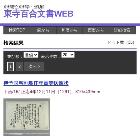
京都府立京都学・歴彩館
東寺百合文書WEB
検索TOP
函から
和暦から
西暦から
詳細検索
検索結果
ヒット数（35）
並び順：
表示件数：
1
2
次へ >
伊予国弓削島庄年貢等送進状
ト函/16/ 正応4年12月11日
（
1291
） 310×439mm