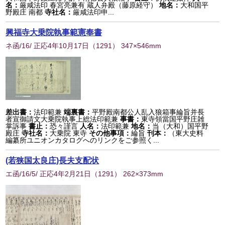
名：
厳咸法印 春宮亮兼有 蔵人弁殿（藤原経守）
地名：
大和国平
野殿庄 南都
寺社名：
厳咸法印申...
興福寺大乗院執事範憲奉書
ネ函/16/ 正応4年10月17日
（
1291
） 347×546mm
差出書：
法印範兼
端裏書：
平野殿南都公人乱入狼箱事綸旨并長
者宣御請文大乗院執事上総法印範兼
事書：
東寺領當国平野庄雑
掌訴事
書止：
恐々謹言
人名：
法印範兼
地名：
当（大和）国平野
殿庄
寺社名：
大乗院 東寺
その他事項：
綸旨
刊本：
（東大史料
編纂所ユニオンカタログへのリンクをご参照く...
(若狭国太良庄)長夫支配状
エ函/16/5/ 正応4年2月21日
（
1291
） 262×373mm