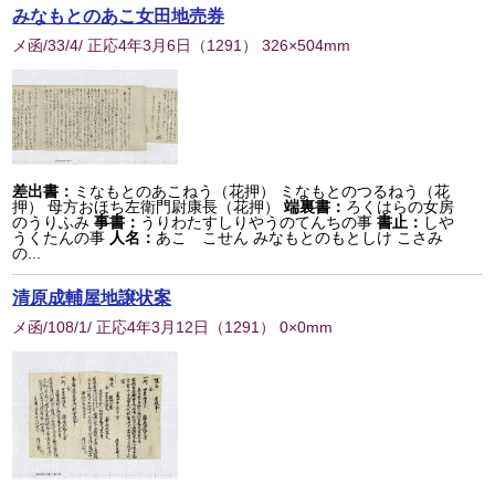
みなもとのあこ女田地売券
メ函/33/4/ 正応4年3月6日
（
1291
） 326×504mm
差出書：
ミなもとのあこねう（花押） ミなもとのつるねう（花
押） 母方おほち左衛門尉康長（花押）
端裏書：
ろくはらの女房
のうりふみ
事書：
うりわたすしりやうのてんちの事
書止：
しや
うくたんの事
人名：
あこゝこせん みなもとのもとしけ こさみ
の...
清原成輔屋地譲状案
メ函/108/1/ 正応4年3月12日
（
1291
） 0×0mm