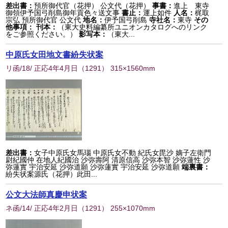
差出書：
預所御代官（花押） 公文代（花押）
事書：
進上 東寺
御領伊予国弓削島御年貢色々送文事
書止：
運上如件
人名：
梶取
宗弘 預所御代官 公文代
地名：
伊予国弓削島
寺社名：
東寺
その
他事項：
刊本：
（東大史料編纂所ユニオンカタログへのリンク
をご参照ください。）
影写本：
（東大...
中原氏女田地文書紛失状案
リ函/18/ 正応4年4月日
（
1291
） 315×1560mm
差出書：
女子中原氏女馬瑙 中原氏女不動 紀氏女毘沙 嫡子左衛門
尉紀國仲 在地人紀國治 沙弥壽阿 清原信高 沙弥本智 沙弥蓮性 沙
弥蓮實 宇治安延 沙弥道願 沙弥蓮實 宇治安延 沙弥道願
端裏書：
紛失状案源氏（花押）此田...
公文大法師真慶申状案
ネ函/14/ 正応4年2月日
（
1291
） 255×1070mm