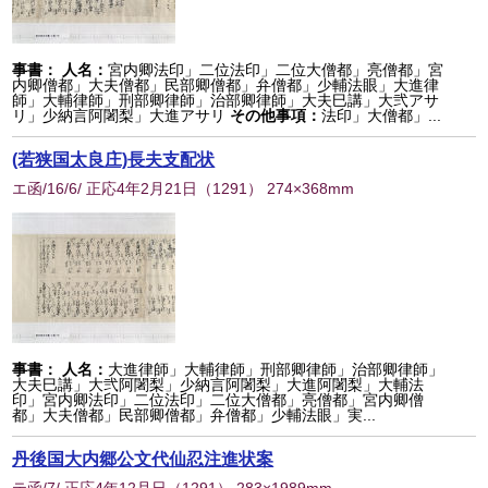
事書：
人名：
宮内卿法印」二位法印」二位大僧都」亮僧都」宮
内卿僧都」大夫僧都」民部卿僧都」弁僧都」少輔法眼」大進律
師」大輔律師」刑部卿律師」治部卿律師」大夫巳講」大弐アサ
リ」少納言阿闍梨」大進アサリ
その他事項：
法印」大僧都」...
(若狭国太良庄)長夫支配状
エ函/16/6/ 正応4年2月21日
（
1291
） 274×368mm
事書：
人名：
大進律師」大輔律師」刑部卿律師」治部卿律師」
大夫巳講」大弐阿闍梨」少納言阿闍梨」大進阿闍梨」大輔法
印」宮内卿法印」二位法印」二位大僧都」亮僧都」宮内卿僧
都」大夫僧都」民部卿僧都」弁僧都」少輔法眼」実...
丹後国大内郷公文代仙忍注進状案