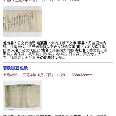
テ函/7/ 正応4年12月日
（
1291
） 283×1989mm
差出書：
公文代仙忍
端裏書：
大内庄以下文事
事書：
丹後国大内
郷」注進田代并所当米御服以下色々雑物等事
書止：
右大略注進
如件
人名：
公文代仙忍
地名：
丹後国大内郷
寺社名：
委文宮」高
田宮」具住宮」武羽宮」菅□宮」若□宮」日吉宮」薬光寺」大日
寺」福龍寺」天台院
その他事項：
領...
若狭国宣包紙
ア函/395/ （正応4年10月17日）
（
1291
） 558×328mm