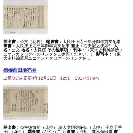
差出書：
公文（花押）
端裏書：
太良庄正応三年分御年貢支配事
事書：
太良庄正応三年御年貢支配事
書止：
右支配之状如件
人
名：
公文
地名：
太良庄
その他事項：
刊本：
（東大史料編纂所ユ
ニオンカタログへのリンクをご参照ください。）
影写本：
（東
大史料編纂所ユニオンカタログへのリンクを...
徳御前田地売券
ヱ函/93/6/ 正応4年12月21日
（
1291
） 291×437mm
差出書：
売主徳御前（花押） 請人文阿弥陀仏（花押） 子息千手
王□（花押）
端裏書：
ひやうこ□□
事書：
沽却 進私領田事
書