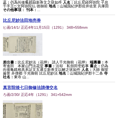
止：
仍為向後亀鏡録新券文之状如件
人名：
比丘尼経阿弥陀 子息
千手王□ 文阿弥陀仏 徳御前
地名：
山城国紀伊郡佐井佐里 兵庫田
その他事項：
刊本：
...
比丘尼妙法田地売券
ヒ函/14/1/ 正応4年11月15日
（
1291
） 348×558mm
差出書：
比丘尼妙法（花押） 請人千光御前（花押）
端裏書：
本
寄進田 本家山門法花堂
事書：
沽却 私領田壱処事
書止：
仍為
向後亀鏡相具本証文五通立新券文以解之状如件
人名：
大師 御室
厳誉 弁僧都 千光御前 比丘尼妙法
地名：
山城国紀伊郡十二条
寺
社名：
東寺 山...
真言院後七日御修法請僧交名
ろ函/2/30/ 正応4年
（
1291
） 341×542mm