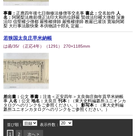
事書：
正應四年後七日御修法修僧等交名事
書止：
交名如件
人
名：
阿闍梨法務前僧正法印大和尚位靜嚴 賢雄法印權大僧都 深兼
法印 信聖權少僧都 嚴惟權律師 嚴惟權律師 教嚴已灌頂 寛瑜阿闍
梨 大行事法眼快乗 本供物請十郎丸 定嚴...
若狭国太良庄早米納帳
は函/35/ （正応4年）
（
1291
） 270×1185mm
差出書：
公文
事書：
注進＜正安四年＞太良御庄御年貢早米納帳
事
人名：
公文
地名：
太良庄
刊本：
（東大史料編纂所ユニオンカ
タログへのリンクをご参照ください。）
影写本：
（東大史料編
纂所ユニオンカタログへのリンクをご参照ください。）
並び順：
表示件数：
1
2
次へ >