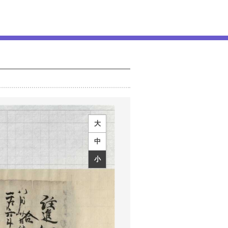
大
中
小