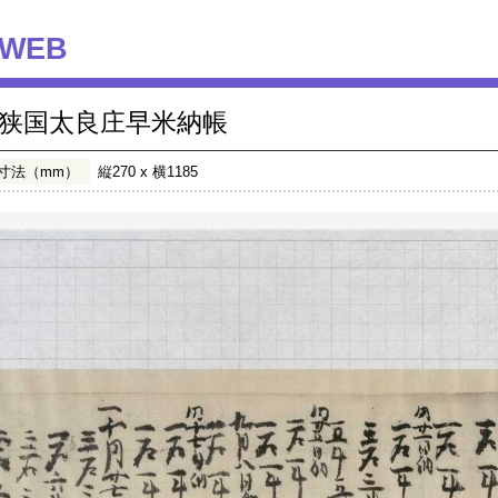
WEB
狭国太良庄早米納帳
寸法（mm）
縦270 x 横1185