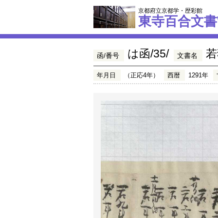
京都府立京都学・歴彩館
東寺百合文書
は函/35/
若
函/番号
文書名
年月日
（正応4年）
西暦
1291年