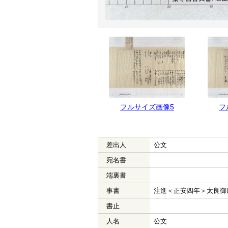
フルサイズ画像5
フ
差出人
公文
宛名書
端裏書
事書
注進＜正安四年＞太良御
書止
人名
公文