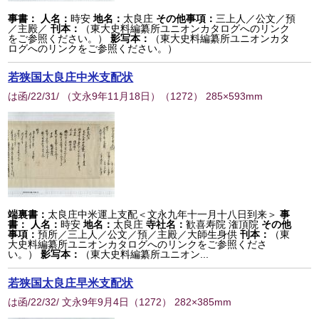
事書：
人名：
時安
地名：
太良庄
その他事項：
三上人／公文／預
／主殿／
刊本：
（東大史料編纂所ユニオンカタログへのリンク
をご参照ください。）
影写本：
（東大史料編纂所ユニオンカタ
ログへのリンクをご参照ください。）
若狭国太良庄中米支配状
は函/22/31/ （文永9年11月18日）
（
1272
） 285×593mm
端裏書：
太良庄中米運上支配＜文永九年十一月十八日到来＞
事
書：
人名：
時安
地名：
太良庄
寺社名：
歓喜寿院 潅頂院
その他
事項：
預所／三上人／公文／預／主殿／大師生身供
刊本：
（東
大史料編纂所ユニオンカタログへのリンクをご参照くださ
い。）
影写本：
（東大史料編纂所ユニオン...
若狭国太良庄早米支配状
は函/22/32/ 文永9年9月4日
（
1272
） 282×385mm