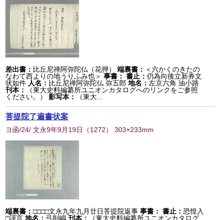
差出書：
比丘尼禅阿弥陀仏（花押）
端裏書：
＜六かくのきたの
なわて西よりの地うりふみ也＞
事書：
書止：
仍為向後立新券文
状如件
人名：
比丘尼禅阿弥陀仏 弥五郎
地名：
左京六角 油小路
刊本：
（東大史料編纂所ユニオンカタログへのリンクをご参照
ください。）
影写本：
（東大...
菩提院了遍書状案
ヨ函/24/ 文永9年9月19日
（
1272
） 303×233mm
端裏書：
□□□□文永九年九月廿日菩提院返事
事書：
書止：
恐惶入
□謹言
地名：
弓削嶋
刊本：
（東大史料編纂所ユニオンカタログ