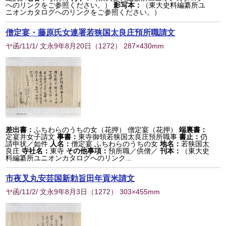
へのリンクをご参照ください。）
影写本：
（東大史料編纂所ユ
ニオンカタログへのリンクをご参照ください。）
僧定宴・藤原氏女連署若狭国太良庄預所職請文
ヤ函/11/1/ 文永9年8月20日
（
1272
） 287×430mm
差出書：
ふちわらのうちの女（花押） 僧定宴（花押）
端裏書：
定宴并女子請文
事書：
東寺御領若狭国太良庄預所職事
書止：
仍
請申状／如件
人名：
僧定宴 ふちわらのうちの女
地名：
若狭国太
良庄
寺社名：
東寺
その他事項：
預所職／供僧／
刊本：
（東大史
料編纂所ユニオンカタログへのリンク...
市夜叉丸安芸国新勅旨田年貢米請文
ヤ函/11/2/ 文永9年8月3日
（
1272
） 303×455mm