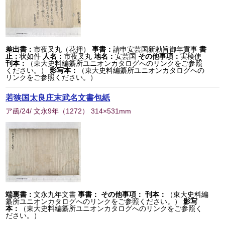
差出書：
市夜叉丸（花押）
事書：
請申安芸国新勅旨御年貢事
書
止：
状如件
人名：
市夜叉丸
地名：
安芸国
その他事項：
実検使
刊本：
（東大史料編纂所ユニオンカタログへのリンクをご参照
ください。）
影写本：
（東大史料編纂所ユニオンカタログへの
リンクをご参照ください。）
若狭国太良庄末武名文書包紙
ア函/24/ 文永9年
（
1272
） 314×531mm
端裏書：
文永九年文書
事書：
その他事項：
刊本：
（東大史料編
纂所ユニオンカタログへのリンクをご参照ください。）
影写
本：
（東大史料編纂所ユニオンカタログへのリンクをご参照く
ださい。）