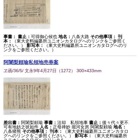
事書：
書止：
可得御心候也
地名：
八条大路
その他事項：
刊
本：
（東大史料編纂所ユニオンカタログへのリンクをご参照く
ださい。）
影写本：
（東大史料編纂所ユニオンカタログへのリ
ンクをご参照ください。）
阿闍梨頼瑜私領地売券案
ヱ函/36/5/ 文永9年4月27日
（
1272
） 300×433mm
差出書：
阿闍梨頼瑜
事書：
沽却 私領地事
書止：
後々代々更不
可有地妨之状如件
人名：
正母禅妙 堀河女房 阿闍梨頼瑜
地名：
八条猪熊
その他事項：
刊本：
（東大史料編纂所ユニオンカタロ
グへのリンクをご参照ください。）
影写本：
（東大史料編纂所