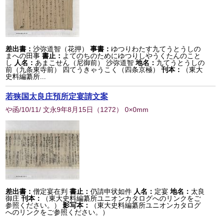
差出書：
沙弥道智（花押）
事書：
ゆつりわたす九てうとうしの
まへの田事
書止：
よてのちのためにゆつりしやうくたんのこと
し
人名：
あまこせん（尼御前） 沙弥道智
地名：
九てうとうしの
前（九条東寺前） 四てうきゃうこく（四条京極）
刊本：
（東大
史料編纂所...
若狭国太良庄預所定宴請文案
や函/10/11/ 文永9年8月15日
（
1272
） 0×0mm
差出書：
僧定宴在判
書止：
仍請申状如件
人名：
定宴
地名：
太良
御庄
刊本：
（東大史料編纂所ユニオンカタログへのリンクをご
参照ください。）
影写本：
（東大史料編纂所ユニオンカタログ
へのリンクをご参照ください。）