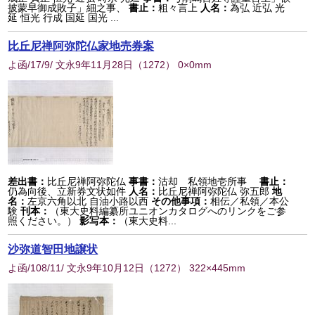
披蒙早御成敗子」細之事、
書止：
粗々言上
人名：
為弘 近弘 光
延 恒光 行成 国延 国光 ...
比丘尼禅阿弥陀仏家地売券案
よ函/17/9/ 文永9年11月28日
（
1272
） 0×0mm
差出書：
比丘尼禅阿弥陀仏
事書：
沽却 私領地壱所事
書止：
仍為向後、立新券文状如件
人名：
比丘尼禅阿弥陀仏 弥五郎
地
名：
左京六角以北 自油小路以西
その他事項：
相伝／私領／本公
験
刊本：
（東大史料編纂所ユニオンカタログへのリンクをご参
照ください。）
影写本：
（東大史料...
沙弥道智田地譲状
よ函/108/11/ 文永9年10月12日
（
1272
） 322×445mm