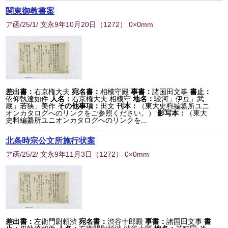
関東御教書案
ア函/25/1/ 文永9年10月20日
（
1272
） 0×0mm
差出書：
右京権大夫
宛名書：
相模守殿
事書：
諸国田文事
書止：
依仰執達如件
人名：
右京権大夫 相模守
地名：
駿河」伊豆」武
蔵」若狭」美作
その他事項：
田文
刊本：
（東大史料編纂所ユニ
オンカタログへのリンクをご参照ください。）
影写本：
（東大
史料編纂所ユニオンカタログへのリンクを...
北条時宗公文所施行状案
ア函/25/2/ 文永9年11月3日
（
1272
） 0×0mm
差出書：
左衛門尉頼渋
宛名書：
渋谷十郎殿
事書：
諸国田文事
書