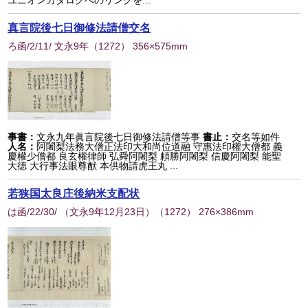
ユニオンカタログへのリンクを...
真言院後七日御修法請僧交名
ろ函/2/11/ 文永9年
（
1272
） 356×575mm
事書：
文永九年眞言院後七日御修法請僧等事
書止：
交名等如件
人名：
阿闍梨法務大僧正法印大和尚位道融 守惠法印權大僧都 義
慶權少僧都 良玄權律師 弘舜阿闍梨 頼勝阿闍梨 信慶阿闍梨 能聖
大徳 大行事法眼尊猷 本供物請虎王丸 ...
若狭国太良庄後納米支配状
は函/22/30/ （文永9年12月23日）
（
1272
） 276×386mm