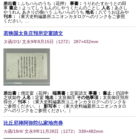
差出書：
ふちハらのうち（花押）
事書：
うりわたすかうとの田
事
書止：
よってしうもんのしやうくたんのことし
人名：
あさし
やうれん あさりの御ハう ふちハらのうち
地名：
八てうおほみや
刊本：
（東大史料編纂所ユニオンカタログへのリンクをご参照
ください。...
若狭国太良庄預所定宴請文
ヌ函/2/1/ 文永9年8月15日
（
1272
） 287×432mm
差出書：
僧定宴（花押）
端裏書：
定宴請文
事書：
書止：
仍請申
之状如件
人名：
定宴
地名：
太良御庄
その他事項：
太良御庄預所
得分／
刊本：
（東大史料編纂所ユニオンカタログへのリンクを
ご参照ください。）
影写本：
（東大史料編纂所ユニオンカタロ
グへのリンクをご参照ください。）
比丘尼禅阿弥陀仏家地売券
カ函/18/4/ 文永9年11月28日
（
1272
） 338×482mm