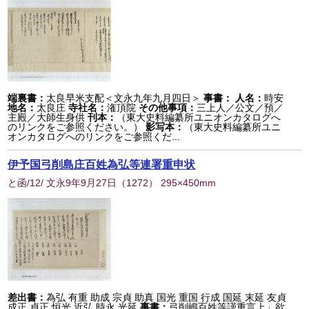
端裏書：
太良早米支配＜文永九年九月四日＞
事書：
人名：
時安
地名：
太良庄
寺社名：
潅頂院
その他事項：
三上人／公文／預／
主殿／大師生身供
刊本：
（東大史料編纂所ユニオンカタログへ
のリンクをご参照ください。）
影写本：
（東大史料編纂所ユニ
オンカタログへのリンクをご参照くだ...
伊予国弓削島庄百姓為弘等連署重申状
と函/12/ 文永9年9月27日
（
1272
） 295×450mm
差出書：
為弘 有重 助成 宗貞 助真 国光 重国 行成 国延 末延 友貞
成正 貞正 恒光 近弘 時永 光延
事書：
弓削嶋百姓等謹重言上」欲