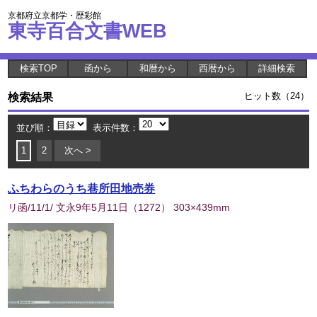
京都府立京都学・歴彩館
東寺百合文書WEB
検索TOP
函から
和暦から
西暦から
詳細検索
検索結果
ヒット数（24）
並び順：
表示件数：
1
2
次へ >
ふちわらのうち巷所田地売券
リ函/11/1/ 文永9年5月11日
（
1272
） 303×439mm