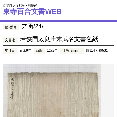
京都府立京都学・歴彩館
東寺百合文書WEB
ア函/24/
函/番号
若狭国太良庄末武名文書包紙
文書名
年月日
文永9年
西暦
1272年
寸法（mm）
縦314 x 横531