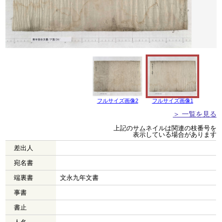
フルサイズ画像2
フルサイズ画像1
＞ 一覧を見る
上記のサムネイルは関連の枝番号を
表示している場合があります
差出人
宛名書
端裏書
文永九年文書
事書
書止