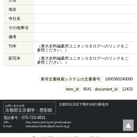
人名
地名
寺社名
その他事項
備考
刊本
（東大史料編纂所ユニオンカタログへのリンクをご
参照ください。）
影写本
（東大史料編纂所ユニオンカタログへのリンクをご
参照ください。）
東寺文書検索システムの文書番号
1000360240000
item_id
8541
document_id
12433
京都市左京区下鴨半木町1番地29
お問い合わせ先
京都府立京都学・歴彩館
075-723-4831
電話番号：
URL ：
http://www.pref.kyoto.jp/rekisaikan/
E-mail：
rekisaikan-kikaku@pref.kyoto.lg.jp