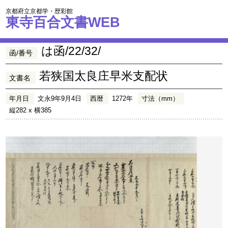
京都府立京都学・歴彩館
東寺百合文書WEB
は函/22/32/
函/番号
若狭国太良庄早米支配状
文書名
年月日
文永9年9月4日
西暦
1272年
寸法（mm）
縦282 x 横385