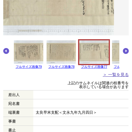
画像80
フルサイズ画像79
フルサイズ画像78
フルサイズ画像77
フルサイズ画
＞ 一覧を見る
上記のサムネイルは関連の枝番号を
表示している場合があります
差出人
宛名書
端裏書
太良早米支配＜文永九年九月四日＞
事書
書止