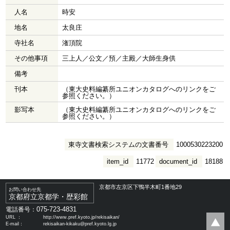
人名
時安
地名
太良庄
寺社名
潅頂院
その他事項
三上人／公文／預／主殿／大師生身供
備考
刊本
（東大史料編纂所ユニオンカタログへのリンクをご
参照ください。）
影写本
（東大史料編纂所ユニオンカタログへのリンクをご
参照ください。）
東寺文書検索システムの文書番号
1000530223200
item_id
11772
document_id
18188
京都市左京区下鴨半木町1番地29
お問い合わせ先
京都府立京都学・歴彩館
075-723-4831
電話番号：
URL ：
http://www.pref.kyoto.jp/rekisaikan/
E-mail：
rekisaikan-kikaku@pref.kyoto.lg.jp