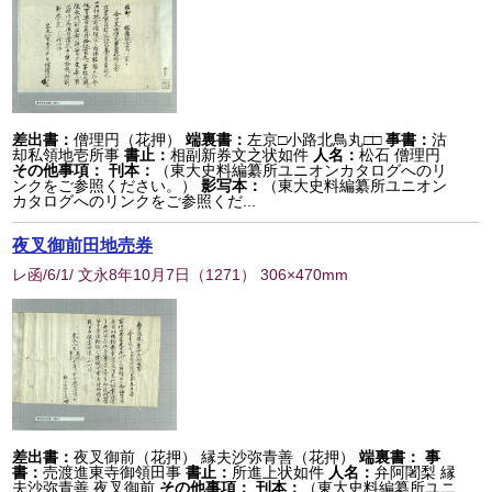
差出書：
僧理円（花押）
端裏書：
左京□小路北鳥丸□□
事書：
沽
却私領地壱所事
書止：
相副新券文之状如件
人名：
松石 僧理円
その他事項：
刊本：
（東大史料編纂所ユニオンカタログへのリ
ンクをご参照ください。）
影写本：
（東大史料編纂所ユニオン
カタログへのリンクをご参照くだ...
夜叉御前田地売券
レ函/6/1/ 文永8年10月7日
（
1271
） 306×470mm
差出書：
夜叉御前（花押） 縁夫沙弥青善（花押）
端裏書：
事
書：
売渡進東寺御領田事
書止：
所進上状如件
人名：
弁阿闍梨 縁
夫沙弥青善 夜叉御前
その他事項：
刊本：
（東大史料編纂所ユニ