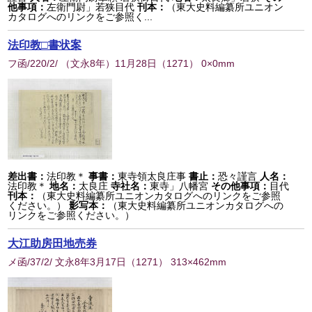
他事項：
左衛門尉」若狭目代
刊本：
（東大史料編纂所ユニオン
カタログへのリンクをご参照く...
法印教□書状案
フ函/220/2/ （文永8年）11月28日
（
1271
） 0×0mm
差出書：
法印教＊
事書：
東寺領太良庄事
書止：
恐々謹言
人名：
法印教＊
地名：
太良庄
寺社名：
東寺」八幡宮
その他事項：
目代
刊本：
（東大史料編纂所ユニオンカタログへのリンクをご参照
ください。）
影写本：
（東大史料編纂所ユニオンカタログへの
リンクをご参照ください。）
大江助房田地売券
メ函/37/2/ 文永8年3月17日
（
1271
） 313×462mm