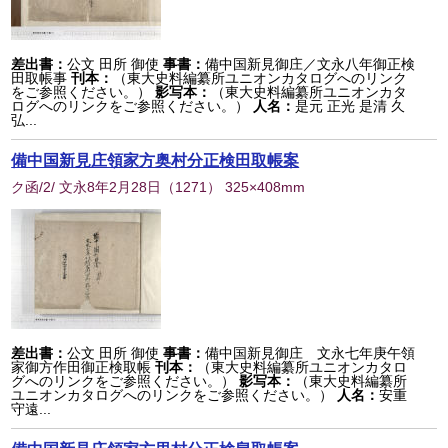
差出書：
公文 田所 御使
事書：
備中国新見御庄／文永八年御正検
田取帳事
刊本：
（東大史料編纂所ユニオンカタログへのリンク
をご参照ください。）
影写本：
（東大史料編纂所ユニオンカタ
ログへのリンクをご参照ください。）
人名：
是元 正光 是清 久
弘...
備中国新見庄領家方奥村分正検田取帳案
ク函/2/ 文永8年2月28日
（
1271
） 325×408mm
差出書：
公文 田所 御使
事書：
備中国新見御庄 文永七年庚午領
家御方作田御正検取帳
刊本：
（東大史料編纂所ユニオンカタロ
グへのリンクをご参照ください。）
影写本：
（東大史料編纂所
ユニオンカタログへのリンクをご参照ください。）
人名：
安重
守遠...