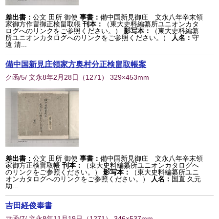
差出書：
公文 田所 御使
事書：
備中国新見御庄 文永八年辛末領
家御方作畠御正検畠取帳
刊本：
（東大史料編纂所ユニオンカタ
ログへのリンクをご参照ください。）
影写本：
（東大史料編纂
所ユニオンカタログへのリンクをご参照ください。）
人名：
守
遠 清...
備中国新見庄領家方奥村分正検畠取帳案
ク函/5/ 文永8年2月28日
（
1271
） 329×453mm
差出書：
公文 田所 御使
事書：
備中国新見御庄 文永八年辛末領
家御方正検畠取帳
刊本：
（東大史料編纂所ユニオンカタログへ
のリンクをご参照ください。）
影写本：
（東大史料編纂所ユニ
オンカタログへのリンクをご参照ください。）
人名：
国直 久元
助...
吉田経俊奉書
マ函/7/ 文永8年11月19日
（
1271
） 346×537mm