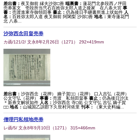
差出書：
夜叉御前 縁夫沙弥□善
端裏書：
蓮花門北参段西ノ坪田
売券案文 壱段所当弐石百姓弥太郎入道之後家 在八条大宮
事
書：
売渡進東寺御領田事
書止：
仍為後日手継書所進上状如件
人
名：
百姓弥太郎入道 夜叉御前 阿闍梨 沙弥□善
地名：
東寺蓮花門
北 八条...
沙弥西念田畠売券
カ函/121/2/ 文永8年2月26日
（
1271
） 292×419mm
差出書：
沙弥西念（花押） 嫡子賀□□（花押） 口入吉弘（花押）
公文守弘（花押）
事書：
売渡 私領田畠事
書止：
仍為後日沙汰
＊新券文解状如件
人名：
沙弥西念 寺□佑 公文守弘 吉弘 嫡子賀
□□
地名：
山城国乙訓郡下久世村河依里
刊本：
（東大史料編...
僧理円私領地売券
レ函/5/ 文永8年9月10日
（
1271
） 315×466mm