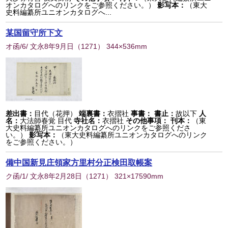
オンカタログへのリンクをご参照ください。）
影写本：
（東大
史料編纂所ユニオンカタログへ...
某国留守所下文
オ函/6/ 文永8年9月日
（
1271
） 344×536mm
差出書：
目代（花押）
端裏書：
衣摺社
事書：
書止：
故以下
人
名：
大法師春覚 目代
寺社名：
衣摺社
その他事項：
刊本：
（東
大史料編纂所ユニオンカタログへのリンクをご参照くださ
い。）
影写本：
（東大史料編纂所ユニオンカタログへのリンク
をご参照ください。）
備中国新見庄領家方里村分正検田取帳案
ク函/1/ 文永8年2月28日
（
1271
） 321×17590mm