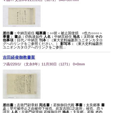
差出書：
中納言経任
端裏書：
○○状＜被止国使煩 ○也カ○○○○＞
事書：
書止：
仍執達如件
人名：
中納言経任
地名：
太郎保
その
他事項：
目代／中納言
刊本：
（東大史料編纂所ユニオンカタロ
グへのリンクをご参照ください。）
影写本：
（東大史料編纂所
ユニオンカタログへのリンクをご参照...
吉田経俊御教書案
フ函/220/1/ （文永8年）11月30日
（
1271
） 0×0mm
差出書：
左衛門尉章頼
宛名書：
若狭御目代殿
事書：
太良郷事
書
止：
早可被停止之由被仰下候也、此旨吉田□之故所」候也、恐々
謹言
人名：
左衛門尉章頼 若狭御目代
地名：
太良郷」若狭
その