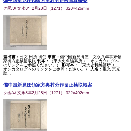
備中国新見庄領家方里村分正検畠取帳案
ク函/3/ 文永8年2月28日
（
1271
） 328×425mm
差出書：
公文 田所 御使
事書：
備中国新見御庄 文永八年享末領
家御方正検畠取帳
刊本：
（東大史料編纂所ユニオンカタログへ
のリンクをご参照ください。）
影写本：
（東大史料編纂所ユニ
オンカタログへのリンクをご参照ください。）
人名：
重光 宗光
助...
備中国新見庄領家方奥村分作畠正検取帳案
ク函/4/ 文永8年2月28日
（
1271
） 322×402mm