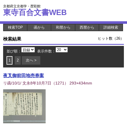
京都府立京都学・歴彩館
東寺百合文書WEB
検索TOP
函から
和暦から
西暦から
詳細検索
検索結果
ヒット数（26）
並び順：
表示件数：
1
2
次へ >
夜叉御前田地売券案
リ函/10/1/ 文永8年10月7日
（
1271
） 293×434mm