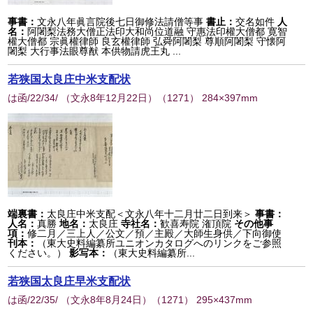
事書：
文永八年眞言院後七日御修法請僧等事
書止：
交名如件
人
名：
阿闍梨法務大僧正法印大和尚位道融 守惠法印權大僧都 寛智
權大僧都 宗眞權律師 良玄權律師 弘舜阿闍梨 尊順阿闍梨 守懐阿
闍梨 大行事法眼尊猷 本供物請虎王丸 ...
若狭国太良庄中米支配状
は函/22/34/ （文永8年12月22日）
（
1271
） 284×397mm
端裏書：
太良庄中米支配＜文永八年十二月廿二日到来＞
事書：
人名：
真勝
地名：
太良庄
寺社名：
歓喜寿院 潅頂院
その他事
項：
修二月／三上人／公文／預／主殿／大師生身供／下向御使
刊本：
（東大史料編纂所ユニオンカタログへのリンクをご参照
ください。）
影写本：
（東大史料編纂所...
若狭国太良庄早米支配状
は函/22/35/ （文永8年8月24日）
（
1271
） 295×437mm