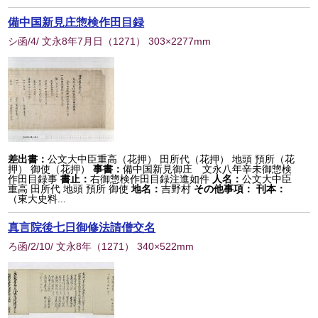
備中国新見庄惣検作田目録
シ函/4/ 文永8年7月日
（
1271
） 303×2277mm
差出書：
公文大中臣重高（花押） 田所代（花押） 地頭 預所（花
押） 御使（花押）
事書：
備中国新見御庄 文永八年辛未御惣検
作田目録事
書止：
右御惣検作田目録注進如件
人名：
公文大中臣
重高 田所代 地頭 預所 御使
地名：
吉野村
その他事項：
刊本：
（東大史料...
真言院後七日御修法請僧交名
ろ函/2/10/ 文永8年
（
1271
） 340×522mm