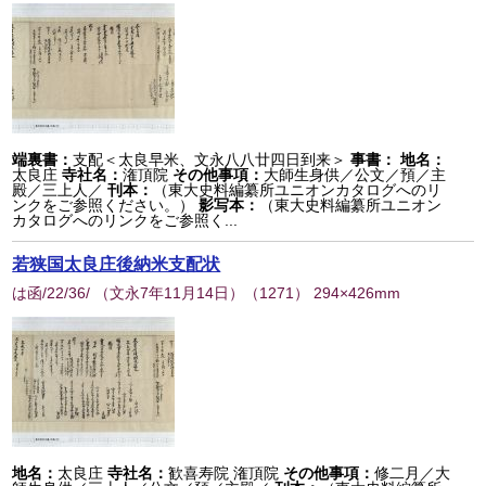
端裏書：
支配＜太良早米、文永八八廿四日到来＞
事書：
地名：
太良庄
寺社名：
潅頂院
その他事項：
大師生身供／公文／預／主
殿／三上人／
刊本：
（東大史料編纂所ユニオンカタログへのリ
ンクをご参照ください。）
影写本：
（東大史料編纂所ユニオン
カタログへのリンクをご参照く...
若狭国太良庄後納米支配状
は函/22/36/ （文永7年11月14日）
（
1271
） 294×426mm
地名：
太良庄
寺社名：
歓喜寿院 潅頂院
その他事項：
修二月／大