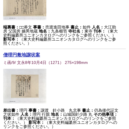
端裏書：
□□券文
事書：
売渡進田地事
書止：
如件
人名：
大江助
房 父国房 嫡男地蔵
地名：
九条櫛笥
寺社名：
東寺
刊本：
（東大
史料編纂所ユニオンカタログへのリンクをご参照ください。）
影写本：
（東大史料編纂所ユニオンカタログへのリンクをご参
照ください。）
僧理円敷地譲状案
ミ函/9/ 文永8年10月4日
（
1271
） 275×198mm
差出書：
理円
事書：
譲渡 針小路 丸北事
書止：
仍為後代証文
之状如件
人名：
理円 行親
地名：
山城国針少路 丸
その他事項：
刊本：
（東大史料編纂所ユニオンカタログへのリンクをご参照
ください。）
影写本：
（東大史料編纂所ユニオンカタログへの
リンクをご参照ください。）