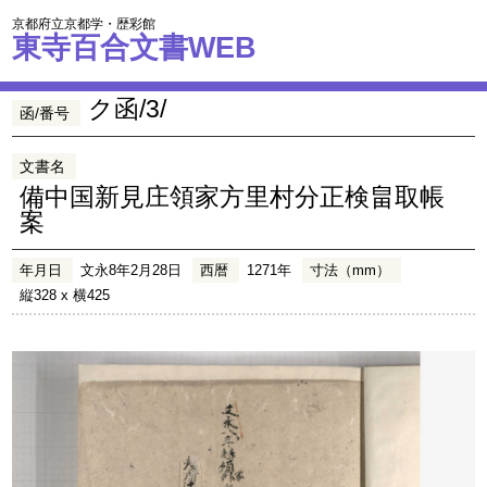
京都府立京都学・歴彩館
東寺百合文書WEB
ク函/3/
函/番号
文書名
備中国新見庄領家方里村分正検畠取帳
案
年月日
文永8年2月28日
西暦
1271年
寸法（mm）
縦328 x 横425