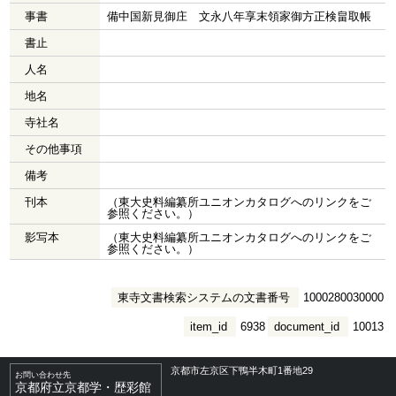
事書
備中国新見御庄 文永八年享末領家御方正検畠取帳
書止
人名
地名
寺社名
その他事項
備考
刊本
（東大史料編纂所ユニオンカタログへのリンクをご
参照ください。）
影写本
（東大史料編纂所ユニオンカタログへのリンクをご
参照ください。）
東寺文書検索システムの文書番号
1000280030000
item_id
6938
document_id
10013
京都市左京区下鴨半木町1番地29
お問い合わせ先
京都府立京都学・歴彩館