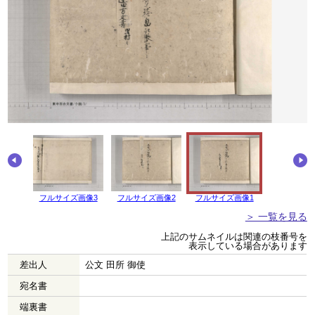
画像4
フルサイズ画像3
フルサイズ画像2
フルサイズ画像1
＞ 一覧を見る
上記のサムネイルは関連の枝番号を
表示している場合があります
差出人
公文 田所 御使
宛名書
端裏書