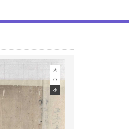
大
中
小