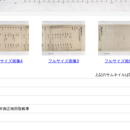
サイズ画像4
フルサイズ画像3
フルサイズ画
上記のサムネイルは
年御正検田取帳事