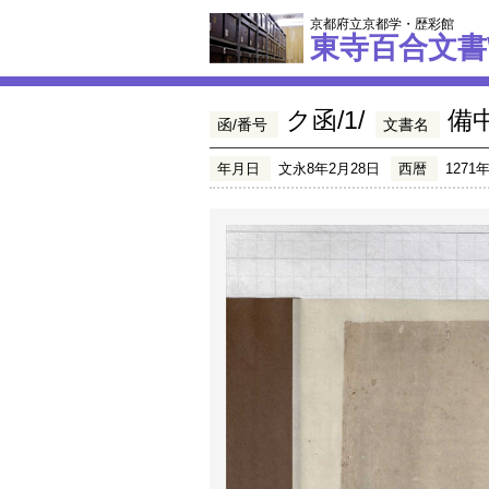
京都府立京都学・歴彩館
東寺百合文書
ク函/1/
備
函/番号
文書名
年月日
文永8年2月28日
西暦
1271