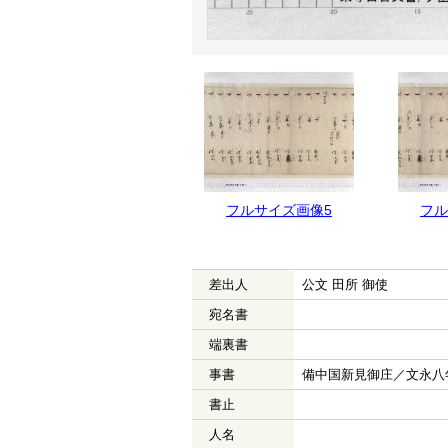
フルサイズ画像6
フルサイズ画像5
フル
差出人
公文 田所 御使
宛名書
端裏書
事書
備中国新見御庄／文永八
書止
人名