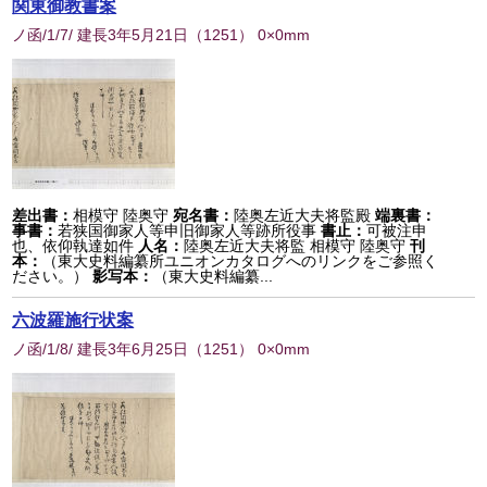
関東御教書案
ノ函/1/7/ 建長3年5月21日
（
1251
） 0×0mm
差出書：
相模守 陸奥守
宛名書：
陸奥左近大夫将監殿
端裏書：
事書：
若狭国御家人等申旧御家人等跡所役事
書止：
可被注申
也、依仰執達如件
人名：
陸奥左近大夫将監 相模守 陸奥守
刊
本：
（東大史料編纂所ユニオンカタログへのリンクをご参照く
ださい。）
影写本：
（東大史料編纂...
六波羅施行状案
ノ函/1/8/ 建長3年6月25日
（
1251
） 0×0mm