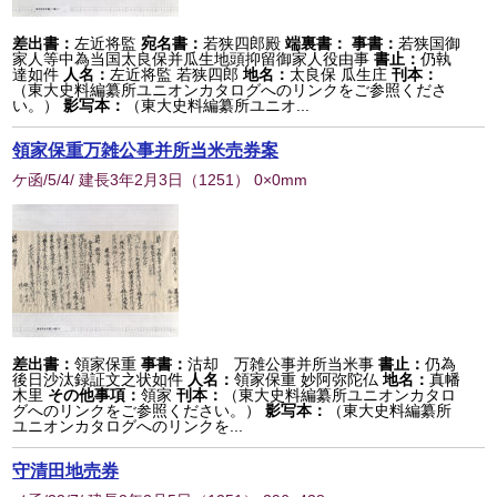
差出書：
左近将監
宛名書：
若狭四郎殿
端裏書：
事書：
若狭国御
家人等中為当国太良保并瓜生地頭抑留御家人役由事
書止：
仍執
達如件
人名：
左近将監 若狭四郎
地名：
太良保 瓜生庄
刊本：
（東大史料編纂所ユニオンカタログへのリンクをご参照くださ
い。）
影写本：
（東大史料編纂所ユニオ...
領家保重万雑公事并所当米売券案
ケ函/5/4/ 建長3年2月3日
（
1251
） 0×0mm
差出書：
領家保重
事書：
沽却 万雑公事并所当米事
書止：
仍為
後日沙汰録証文之状如件
人名：
領家保重 妙阿弥陀仏
地名：
真幡
木里
その他事項：
領家
刊本：
（東大史料編纂所ユニオンカタロ
グへのリンクをご参照ください。）
影写本：
（東大史料編纂所
ユニオンカタログへのリンクを...
守清田地売券