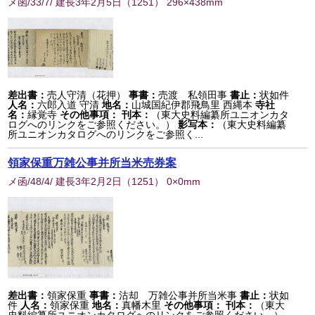
メ函/33/7/ 建長3年2月5日
（
1251
） 296×438mm
差出書：
売人守清（花押）
事書：
売渡 私領田事
書止：
状如件
人名：
六郎入道 守清
地名：
山城国紀伊郡飛鳥里 西縄本
寺社
名：
縁覚寺
その他事項：
刊本：
（東大史料編纂所ユニオンカタ
ログへのリンクをご参照ください。）
影写本：
（東大史料編纂
所ユニオンカタログへのリンクをご参照く...
領家保重万雑公事并所当米売券案
メ函/48/4/ 建長3年2月2日
（
1251
） 0×0mm
差出書：
領家保重
事書：
沽却 万雑公事并所当米事
書止：
状如
件
人名：
領家保重
地名：
真幡木里
その他事項：
刊本：
（東大