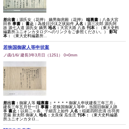
差出書：
源氏女（花押） 嫡男御房殿（花押）
端裏書：
八条大宮
田券
事書：
書止：
為後日沙汰之状如件
人名：
源三次郎 源氏阿
故 源七入道 源氏女 嫡男
地名：
大宮大路 八条
刊本：
（東大史料
編纂所ユニオンカタログへのリンクをご参照ください。）
影写
本：
（東大史料編纂所...
若狭国御家人等申状案
ノ函/1/6/ 建長3年3月日
（
1251
） 0×0mm
差出書：
御家人等
端裏書：
＊＊＊＊御家人申状建長三年三月」
建長三年五月廿一日
事書：
若狭国御家人等申」当国旧御家人跡
事
書止：
以前二ヶ条、子細言上如件
人名：
稲庭四郎忠清 出羽房
雲厳 新太郎 御家人
地名：
太良保 瓜生庄
刊本：
（東大史料編纂
所ユニオンカタロ...