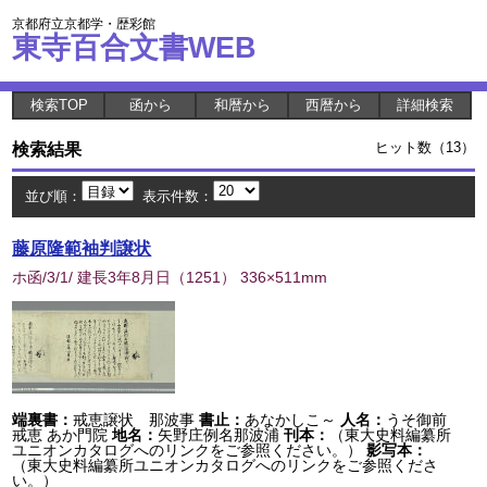
京都府立京都学・歴彩館
東寺百合文書WEB
検索TOP
函から
和暦から
西暦から
詳細検索
検索結果
ヒット数（13）
並び順：
表示件数：
藤原隆範袖判譲状
ホ函/3/1/ 建長3年8月日
（
1251
） 336×511mm
端裏書：
戒恵譲状 那波事
書止：
あなかしこ～
人名：
うそ御前
戒恵 あか門院
地名：
矢野庄例名那波浦
刊本：
（東大史料編纂所
ユニオンカタログへのリンクをご参照ください。）
影写本：
（東大史料編纂所ユニオンカタログへのリンクをご参照くださ
い。）