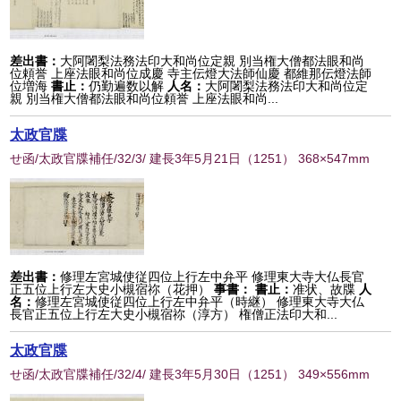
差出書：
大阿闍梨法務法印大和尚位定親 別当権大僧都法眼和尚
位頼誉 上座法眼和尚位成慶 寺主伝燈大法師仙慶 都維那伝燈法師
位増海
書止：
仍勤遍数以解
人名：
大阿闍梨法務法印大和尚位定
親 別当権大僧都法眼和尚位頼誉 上座法眼和尚...
太政官牒
せ函/太政官牒補任/32/3/ 建長3年5月21日
（
1251
） 368×547mm
差出書：
修理左宮城使従四位上行左中弁平 修理東大寺大仏長官
正五位上行左大史小槻宿祢（花押）
事書：
書止：
准状、故牒
人
名：
修理左宮城使従四位上行左中弁平（時継） 修理東大寺大仏
長官正五位上行左大史小槻宿祢（淳方） 権僧正法印大和...
太政官牒
せ函/太政官牒補任/32/4/ 建長3年5月30日
（
1251
） 349×556mm