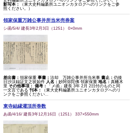
史料編纂所ユニオンカタログへのリンクをご参照ください。）
影写本：
（東大史料編纂所ユニオンカタログへのリンクをご参
照ください。）
領家保重万雑公事并所当米売券案
シ函/5/4/ 建長3年2月3日
（
1251
） 0×0mm
差出書：
領家保重
事書：
沽却 万雑公事并所当米事
書止：
仍後
日沙汰録証文之状如件
人名：
妙阿弥陀佛 領家保重
地名：
真幡木
里
その他事項：
備考：
「メ函」建長 3年 2月 2日付のものと同
一文言である
刊本：
（東大史料編纂所ユニオンカタログへのリ
ンクをご参照ください...
東寺結縁灌頂所巻数
あ函/4/16/ 建長3年12月16日
（
1251
） 337×550mm