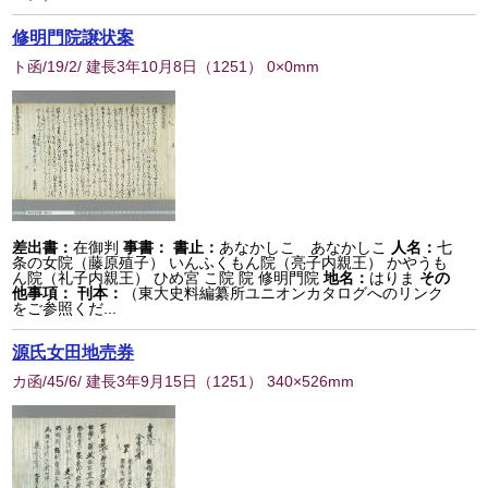
修明門院譲状案
ト函/19/2/ 建長3年10月8日
（
1251
） 0×0mm
差出書：
在御判
事書：
書止：
あなかしこ あなかしこ
人名：
七
条の女院（藤原殖子） いんふくもん院（亮子内親王） かやうも
ん院（礼子内親王） ひめ宮 こ院 院 修明門院
地名：
はりま
その
他事項：
刊本：
（東大史料編纂所ユニオンカタログへのリンク
をご参照くだ...
源氏女田地売券
カ函/45/6/ 建長3年9月15日
（
1251
） 340×526mm