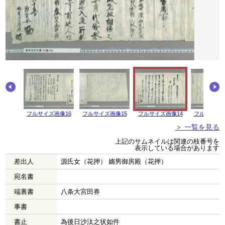
フルサイズ画像16
フルサイズ画像15
フルサイズ画像14
フルサイズ画
＞ 一覧を見る
上記のサムネイルは関連の枝番号を
表示している場合があります
差出人
源氏女（花押） 嫡男御房殿（花押）
宛名書
端裏書
八条大宮田券
事書
書止
為後日沙汰之状如件