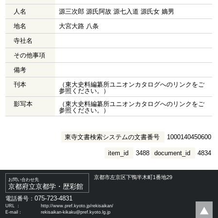
人名
源三次郎 源氏阿故 源七入道 源氏女 嫡男
地名
大宮大路 八条
寺社名
その他事項
備考
刊本
（東大史料編纂所ユニオンカタログへのリンクをご
参照ください。）
影写本
（東大史料編纂所ユニオンカタログへのリンクをご
参照ください。）
東寺文書検索システムの文書番号
1000140450600
item_id
3488
document_id
4834
京都市左京区下鴨半木町1番地29
お問い合わせ先
京都府立京都学・歴彩館
075-723-4831
電話番号：
URL ：
http://www.pref.kyoto.jp/rekisaikan/
E-mail：
rekisaikan-kikaku@pref.kyoto.lg.jp