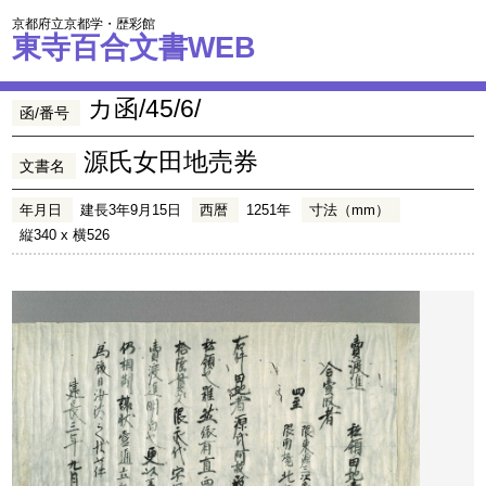
京都府立京都学・歴彩館
東寺百合文書WEB
カ函/45/6/
函/番号
源氏女田地売券
文書名
年月日
建長3年9月15日
西暦
1251年
寸法（mm）
縦340 x 横526