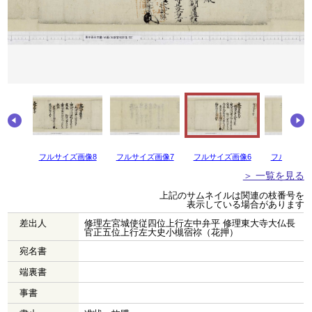
画像9
フルサイズ画像8
フルサイズ画像7
フルサイズ画像6
フルサイズ
＞ 一覧を見る
上記のサムネイルは関連の枝番号を
表示している場合があります
差出人
修理左宮城使従四位上行左中弁平 修理東大寺大仏長
官正五位上行左大史小槻宿祢（花押）
宛名書
端裏書
事書