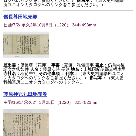
ログへのリンクをご参照ください。）
影写本：
（東大史料編纂
所ユニオンカタログへのリンクをご参照ください。）
僧長尊田地売券
ヒ函/7/2/ 承久2年10月8日
（
1220
） 344×493mm
差出書：
僧長尊（花押）
事書：
売渡 私領田事
書止：
仍為向後
証文之状如件
人名：
藤原安時 長尊
地名：
山城国紀伊郡真幡木里
寺社名：
稲荷中社
その他事項：
刊本：
（東大史料編纂所ユニオ
ンカタログへのリンクをご参照ください。）
影写本：
（東大史
料編纂所ユニオンカタログへのリンクを...
藤原神咒丸田地売券
モ函/16/3/ 承久2年3月25日
（
1220
） 323×523mm