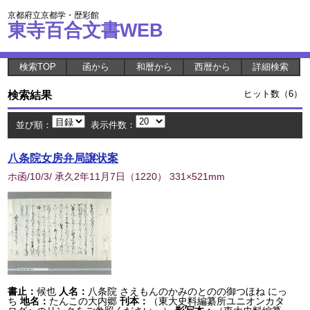
京都府立京都学・歴彩館
東寺百合文書WEB
検索TOP
函から
和暦から
西暦から
詳細検索
検索結果
ヒット数（6）
並び順：
表示件数：
八条院女房弁局譲状案
ホ函/10/3/ 承久2年11月7日
（
1220
） 331×521mm
書止：
候也
人名：
八条院 さえもんのかみのとのの御つほね にっ
ち
地名：
たんこの大内郷
刊本：
（東大史料編纂所ユニオンカタ