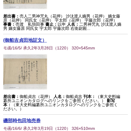
差出書：
売人二男神咒丸（花押） 沙汰渡人嫡男（花押） 嫡女藤
原（花押） 同氏女（花押） 字太郎（花押） 字藤次郎（花押）
事書：
売渡 私領田事
書止：
以申
人名：
二男神咒丸 沙汰渡人嫡
男 嫡女藤原 同氏女 宇太郎 宇藤次郎 右衛尉殿...
(御船吉貞田地証文）
モ函/16/5/ 承久2年3月28日
（
1220
） 320×545mm
差出書：
御船貞吉（花押）
人名：
御船貞吉
刊本：
（東大史料編
纂所ユニオンカタログへのリンクをご参照ください。）
影写
本：
（東大史料編纂所ユニオンカタログへのリンクをご参照く
ださい。）
磯部時包田地売券
モ函/16/6/ 承久2年3月19日
（
1220
） 326×510mm