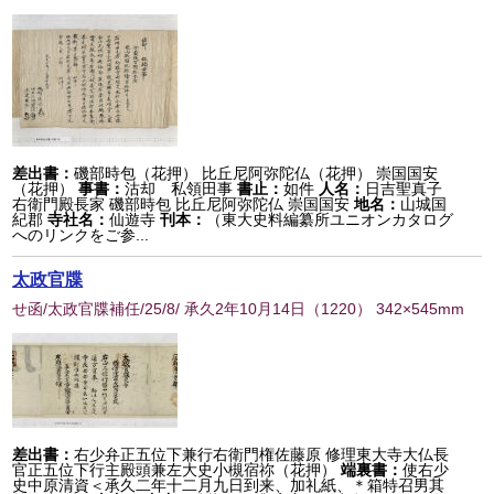
差出書：
磯部時包（花押） 比丘尼阿弥陀仏（花押） 崇国国安
（花押）
事書：
沽却 私領田事
書止：
如件
人名：
日吉聖真子
右衛門殿長家 磯部時包 比丘尼阿弥陀仏 崇国国安
地名：
山城国
紀郡
寺社名：
仙遊寺
刊本：
（東大史料編纂所ユニオンカタログ
へのリンクをご参...
太政官牒
せ函/太政官牒補任/25/8/ 承久2年10月14日
（
1220
） 342×545mm
差出書：
右少弁正五位下兼行右衛門権佐藤原 修理東大寺大仏長
官正五位下行主殿頭兼左大史小槻宿祢（花押）
端裏書：
使右少
史中原清資＜承久二年十二月九日到来、加礼紙、＊箱特召男其