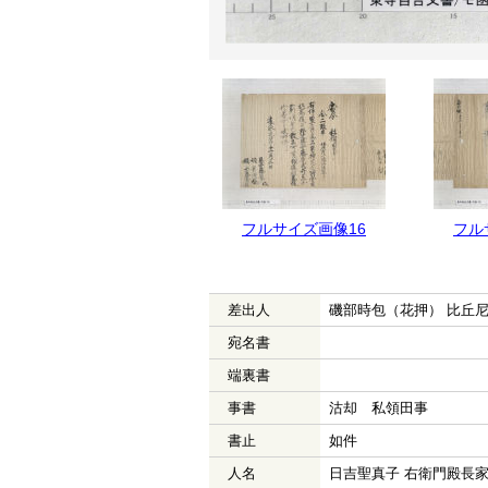
フルサイズ画像16
フル
差出人
磯部時包（花押） 比丘
宛名書
端裏書
事書
沽却 私領田事
書止
如件
人名
日吉聖真子 右衛門殿長家