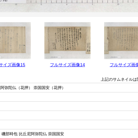
サイズ画像15
フルサイズ画像14
フルサイズ画像
上記のサムネイルは
尼阿弥陀仏（花押） 崇国国安（花押）
 磯部時包 比丘尼阿弥陀仏 崇国国安