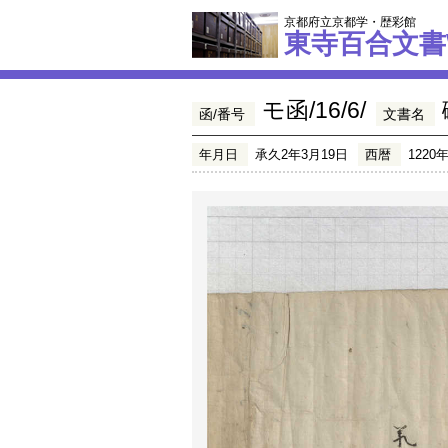
京都府立京都学・歴彩館
東寺百合文書
モ函/16/6/
函/番号
文書名
年月日
承久2年3月19日
西暦
1220