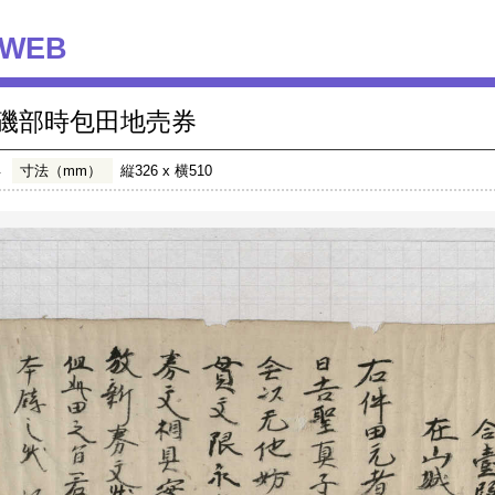
WEB
磯部時包田地売券
年
寸法（mm）
縦326 x 横510