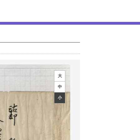
大
中
小