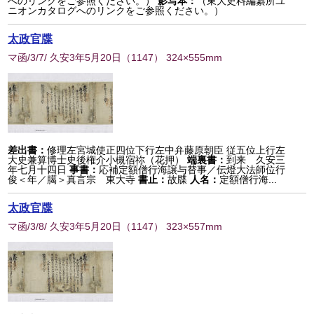
へのリンクをご参照ください。）
影写本：
（東大史料編纂所ユ
ニオンカタログへのリンクをご参照ください。）
太政官牒
マ函/3/7/ 久安3年5月20日
（
1147
） 324×555mm
差出書：
修理左宮城使正四位下行左中弁藤原朝臣 従五位上行左
大史兼算博士史後権介小槻宿祢（花押）
端裏書：
到来 久安三
年七月十四日
事書：
応補定額僧行海譲与替事／伝燈大法師位行
俊＜年／臈＞真言宗 東大寺
書止：
故牒
人名：
定額僧行海...
太政官牒
マ函/3/8/ 久安3年5月20日
（
1147
） 323×557mm