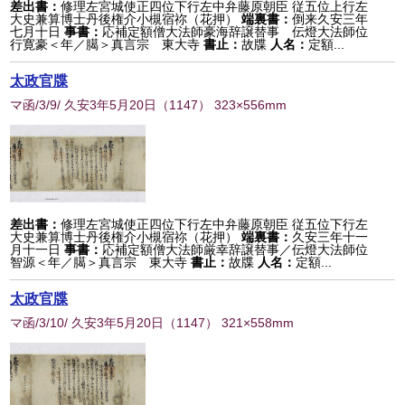
差出書：
修理左宮城使正四位下行左中弁藤原朝臣 従五位上行左
大史兼算博士丹後権介小槻宿祢（花押）
端裏書：
倒来久安三年
七月十日
事書：
応補定額僧大法師豪海辞譲替事 伝燈大法師位
行寛豪＜年／臈＞真言宗 東大寺
書止：
故牒
人名：
定額...
太政官牒
マ函/3/9/ 久安3年5月20日
（
1147
） 323×556mm
差出書：
修理左宮城使正四位下行左中弁藤原朝臣 従五位下行左
大史兼算博士丹後権介小槻宿祢（花押）
端裏書：
久安三年十一
月十一日
事書：
応補定額僧大法師厳幸辞譲替事／伝燈大法師位
智源＜年／臈＞真言宗 東大寺
書止：
故牒
人名：
定額...
太政官牒
マ函/3/10/ 久安3年5月20日
（
1147
） 321×558mm