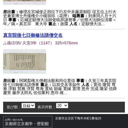
差出書：
修理左宮城使正四位下行左中弁藤原朝臣 従五位上行大
史兼算博士丹後権介小槻宿祢（花押）
端裏書：
到来同八月十六
日
事書：
応補定額僧大法師覚暁辞譲替事／伝燈大法師位済耀＜
年／臈＞真言宗 東大寺
書止：
故牒
人名：
定額僧大法...
真言院後七日御修法請僧交名
ふ函/2/35/ 久安3年
（
1147
） 325×576mm
差出書：
阿闍梨権大僧都法眼和尚位寛信
事書：
久安三年真言院
後七日御修法請僧事
書止：
以前交名等如件
人名：
寛信 隆賢 尊
雅 淳観 賢雅 淳賢 尊海 寛祐 顕厳 寛縁 寛増 恵舟 完成 隆栄 信舜
慶実 藤井太郎丸 佐伯重利 恵珎 維...
並び順：
表示件数：
京都市左京区下鴨半木町1番地29
お問い合わせ先
京都府立京都学・歴彩館