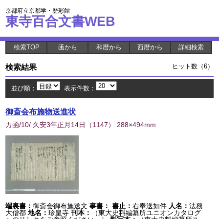
京都府立京都学・歴彩館
東寺百合文書WEB
検索TOP
函から
和暦から
西暦から
詳細検索
検索結果
ヒット数（6）
並び順：
表示件数：
御斎会布施物送進状
カ函/10/ 久安3年正月14日
（
1147
） 288×494mm
端裏書：
御斎会御布施送文
事書：
書止：
右奉送如件
人名：
法務
大僧都
地名：
珍皇寺
刊本：
（東大史料編纂所ユニオンカタログ