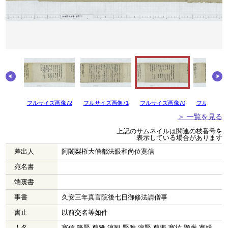
画像73
フルサイズ画像72
フルサイズ画像71
フルサイズ画像70
フルサイズ画
＞ 一覧を見る
上記のサムネイルは関連の枝番号を
表示している場合があります
差出人
阿闍梨権大僧都法眼和尚位寛信
宛名書
端裏書
事書
久安三年真言院後七日御修法請僧事
書止
以前交名等如件
人名
寛信 隆賢 尊雅 淳観 賢雅 淳賢 尊海 寛祐 顕厳 寛縁