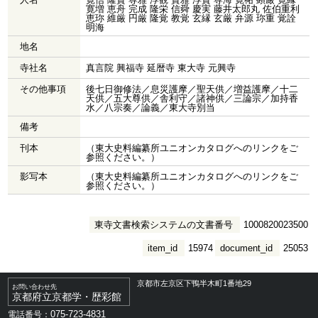
寛増 恵舟 完成 隆栄 信舜 慶実 藤井太郎丸 佐伯重利
恵珎 維厳 円厳 隆覚 教覚 玄縁 玄厳 弁源 珎重 覚詮
明海
地名
寺社名
真言院 興福寺 延暦寺 東大寺 元興寺
その他事項
後七日御修法／息災護摩／聖天供／増益護摩／十二
天供／五大尊供／舎利守／諸神供／三論宗／加持香
水／八宗奏／論義／東大寺別当
備考
刊本
（東大史料編纂所ユニオンカタログへのリンクをご
参照ください。）
影写本
（東大史料編纂所ユニオンカタログへのリンクをご
参照ください。）
東寺文書検索システムの文書番号
1000820023500
item_id
15974
document_id
25053
京都市左京区下鴨半木町1番地29
お問い合わせ先
京都府立京都学・歴彩館
075-723-4831
電話番号：