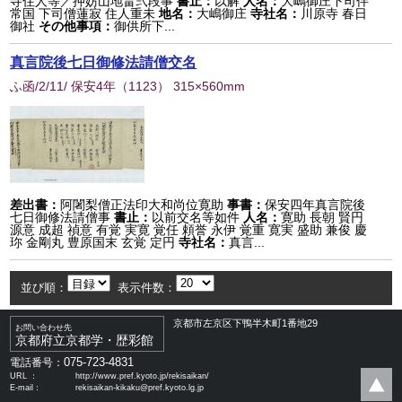
寺住人等／押妨山地畠弐段事
書止：
以解
人名：
大嶋御庄下司伴
常国 下司僧蓮寂 住人重未
地名：
大嶋御庄
寺社名：
川原寺 春日
御社
その他事項：
御供所下...
真言院後七日御修法請僧交名
ふ函/2/11/ 保安4年
（
1123
） 315×560mm
差出書：
阿闍梨僧正法印大和尚位寛助
事書：
保安四年真言院後
七日御修法請僧事
書止：
以前交名等如件
人名：
寛助 長朝 賢円
源意 成超 禎意 有覚 実寛 覚任 頼誉 永伊 覚重 寛実 盛助 兼俊 慶
珎 金剛丸 豊原国末 玄覚 定円
寺社名：
真言...
並び順：
表示件数：
京都市左京区下鴨半木町1番地29
お問い合わせ先
京都府立京都学・歴彩館
075-723-4831
電話番号：
URL ：
http://www.pref.kyoto.jp/rekisaikan/
E-mail：
rekisaikan-kikaku@pref.kyoto.lg.jp