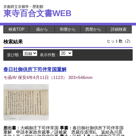
京都府立京都学・歴彩館
東寺百合文書WEB
検索TOP
函から
和暦から
西暦から
詳細検索
検索結果
ヒット数（2）
並び順：
表示件数：
春日社御供所下司伴常国重解
モ函/8/ 保安4年4月11日
（
1123
） 303×546mm
差出書：
大嶋御庄下司伴常国
事書：
春日御社御供所下司伴常国
重解 申請本家政所裁事／請被蒙 恩裁任道理糺 返給為川原