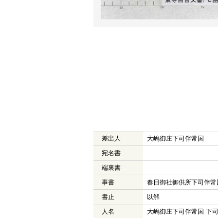
差出人
大嶋御庄下司伴常国
宛名書
端裏書
事書
春日御社御供所下司伴常
書止
以解
人名
大嶋御庄下司伴常国 下司