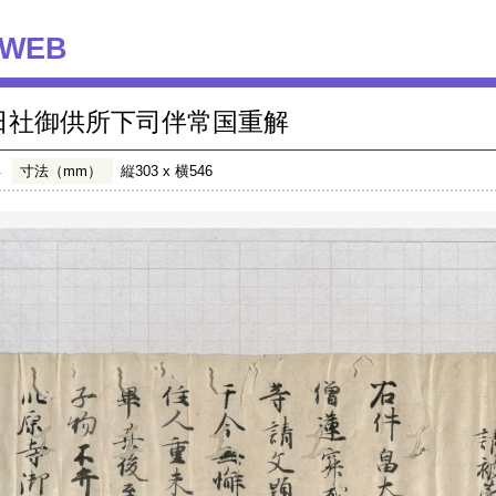
WEB
日社御供所下司伴常国重解
年
寸法（mm）
縦303 x 横546