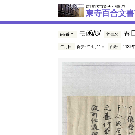
京都府立京都学・歴彩館
東寺百合文書
モ函/8/
春
函/番号
文書名
年月日
保安4年4月11日
西暦
1123