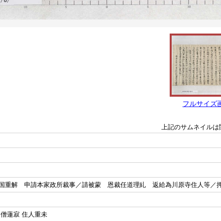
フルサイズ
上記のサムネイルは
国重解 申請本家政所裁事／請被蒙 恩裁任道理糺 返給為川原寺住人等／
僧蓮寂 住人重未