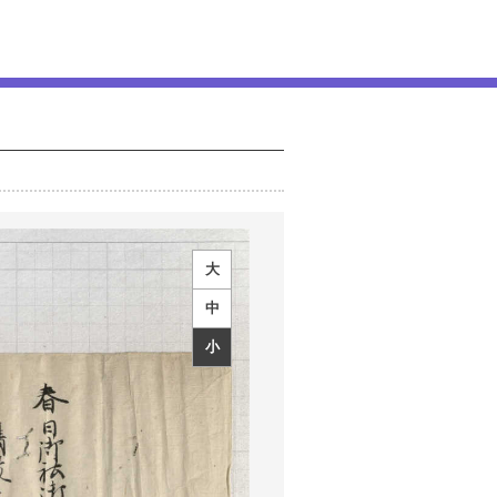
大
中
小