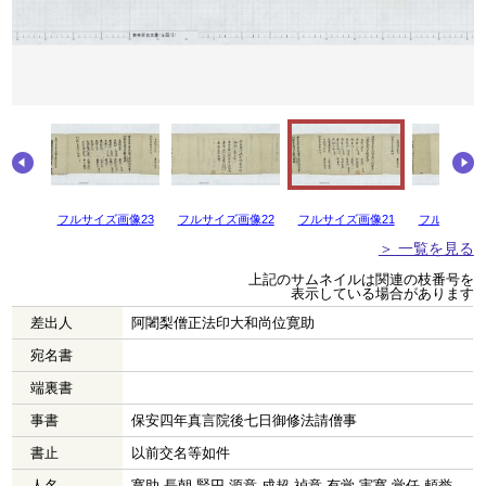
画像24
フルサイズ画像23
フルサイズ画像22
フルサイズ画像21
フルサイズ画
＞ 一覧を見る
上記のサムネイルは関連の枝番号を
表示している場合があります
差出人
阿闍梨僧正法印大和尚位寛助
宛名書
端裏書
事書
保安四年真言院後七日御修法請僧事
書止
以前交名等如件
人名
寛助 長朝 賢円 源意 成超 禎意 有覚 実寛 覚任 頼誉