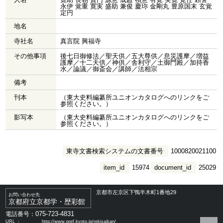
永伊 覚重 寛実 盛助 兼俊 慶珎 金剛丸 豊原国末 玄覚
定円
地名
寺社名
真言院 興福寺
その他事項
後七日御修法／聖天供／五大尊供／息災護摩／増益
護摩／十二天供／神供／舎利守／土御門殿／加持香
水／論議／御斎会／講師／法相宗
備考
刊本
（東大史料編纂所ユニオンカタログへのリンクをご
参照ください。）
影写本
（東大史料編纂所ユニオンカタログへのリンクをご
参照ください。）
東寺文書検索システムの文書番号
1000820021100
item_id
15974
document_id
25029
京都市左京区下鴨半木町1番地29
お問い合わせ先
京都府立京都学・歴彩館
075-723-4831
電話番号：
URL ：
http://www.pref.kyoto.jp/rekisaikan/