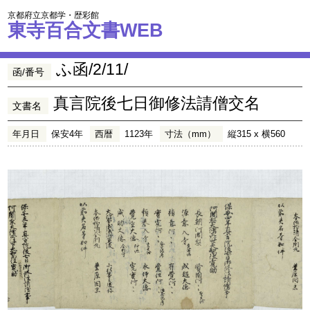
京都府立京都学・歴彩館
東寺百合文書WEB
ふ函/2/11/
函/番号
真言院後七日御修法請僧交名
文書名
年月日
保安4年
西暦
1123年
寸法（mm）
縦315 x 横560