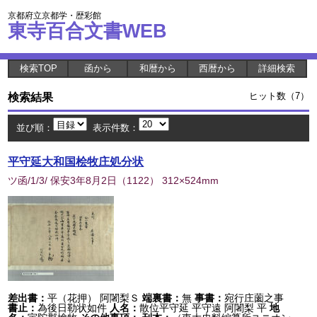
京都府立京都学・歴彩館
東寺百合文書WEB
検索TOP
函から
和暦から
西暦から
詳細検索
検索結果
ヒット数（7）
並び順：
表示件数：
平守延大和国桧牧庄処分状
ツ函/1/3/ 保安3年8月2日
（
1122
） 312×524mm
差出書：
平（花押） 阿闍梨Ｓ
端裏書：
無
事書：
宛行庄薗之事
書止：
為後日勒状如件
人名：
散位平守延 平守遠 阿闍梨 平
地