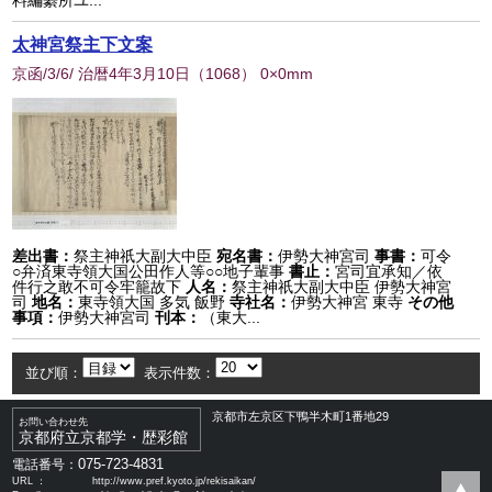
料編纂所ユ...
太神宮祭主下文案
京函/3/6/ 治暦4年3月10日
（
1068
） 0×0mm
差出書：
祭主神祇大副大中臣
宛名書：
伊勢大神宮司
事書：
可令
○弁済東寺領大国公田作人等○○地子輩事
書止：
宮司宜承知／依
件行之敢不可令牢籠故下
人名：
祭主神祇大副大中臣 伊勢大神宮
司
地名：
東寺領大国 多気 飯野
寺社名：
伊勢大神宮 東寺
その他
事項：
伊勢大神宮司
刊本：
（東大...
並び順：
表示件数：
京都市左京区下鴨半木町1番地29
お問い合わせ先
京都府立京都学・歴彩館
075-723-4831
電話番号：
URL ：
http://www.pref.kyoto.jp/rekisaikan/