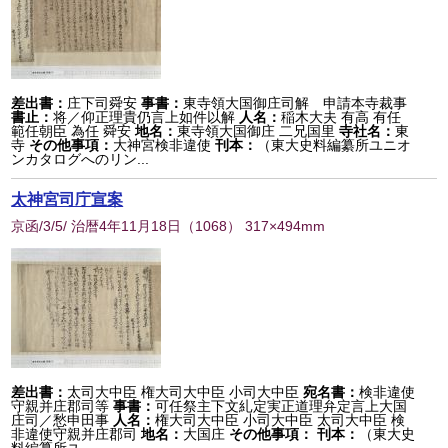
差出書：
庄下司舜安
事書：
東寺領大国御庄司解 申請本寺裁事
書止：
将／仰正理貴仍言上如件以解
人名：
稲木大夫 有高 有任
範任朝臣 為任 舜安
地名：
東寺領大国御庄 二兄国里
寺社名：
東
寺
その他事項：
大神宮検非違使
刊本：
（東大史料編纂所ユニオ
ンカタログへのリン...
太神宮司庁宣案
京函/3/5/ 治暦4年11月18日
（
1068
） 317×494mm
差出書：
太司大中臣 権大司大中臣 小司大中臣
宛名書：
検非違使
守親并庄郡司等
事書：
可任祭主下文糺定実正道理弁定言上大国
庄司／愁申田事
人名：
権大司大中臣 小司大中臣 太司大中臣 検
非違使守親并庄郡司
地名：
大国庄
その他事項：
刊本：
（東大史