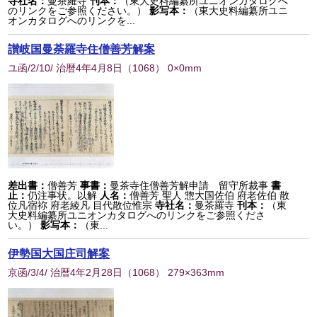
寺社名：
曼茶羅寺
刊本：
（東大史料編纂所ユニオンカタログへ
のリンクをご参照ください。）
影写本：
（東大史料編纂所ユニ
オンカタログへのリンクを...
讃岐国曼荼羅寺住僧善芳解案
ユ函/2/10/ 治暦4年4月8日
（
1068
） 0×0mm
差出書：
僧善芳
事書：
曼茶寺住僧善芳解申請 留守所裁事
書
止：
仍注事状。以解
人名：
僧善芳 聖人 惣大国佐伯 府老佐伯 散
位凡宿祢 府老綾凡 目代散位惟宗
寺社名：
曼茶羅寺
刊本：
（東
大史料編纂所ユニオンカタログへのリンクをご参照くださ
い。）
影写本：
（東...
伊勢国大国庄司解案
京函/3/4/ 治暦4年2月28日
（
1068
） 279×363mm