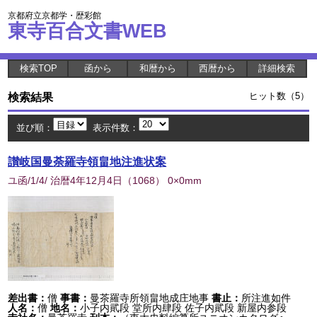
京都府立京都学・歴彩館
東寺百合文書WEB
検索TOP
函から
和暦から
西暦から
詳細検索
検索結果
ヒット数（5）
並び順：
表示件数：
讃岐国曼荼羅寺領畠地注進状案
ユ函/1/4/ 治暦4年12月4日
（
1068
） 0×0mm
差出書：
僧
事書：
曼茶羅寺所領畠地成庄地事
書止：
所注進如件
人名：
僧
地名：
小子内貮段 堂所内肆段 佐子内貮段 新屋内参段