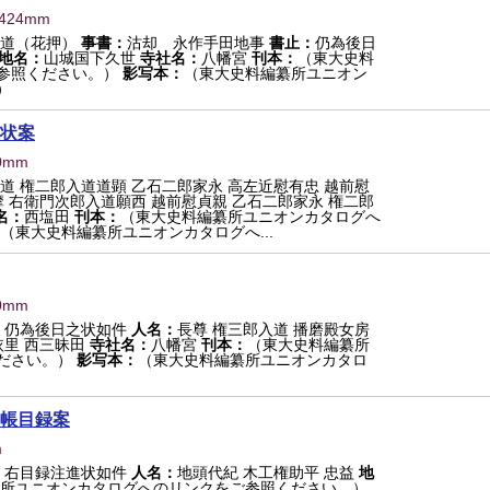
×424mm
入道（花押）
事書：
沽却 永作手田地事
書止：
仍為後日
地名：
山城国下久世
寺社名：
八幡宮
刊本：
（東大史料
参照ください。）
影写本：
（東大史料編纂所ユニオン
）
状案
0mm
道 権二郎入道道顕 乙石二郎家永 高左近慰有忠 越前慰
摩 右衛門次郎入道願西 越前慰貞親 乙石二郎家永 権二郎
名：
西塩田
刊本：
（東大史料編纂所ユニオンカタログへ
（東大史料編纂所ユニオンカタログへ...
0mm
：
仍為後日之状如件
人名：
長尊 権三郎入道 播磨殿女房
依里 西三昧田
寺社名：
八幡宮
刊本：
（東大史料編纂所
ださい。）
影写本：
（東大史料編纂所ユニオンカタロ
帳目録案
m
：
右目録注進状如件
人名：
地頭代紀 木工権助平 忠益
地
所ユニオンカタログへのリンクをご参照ください。）