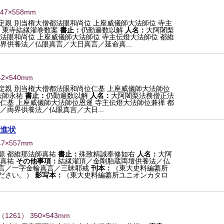
347×558mm
親 別当権大僧都法眼和尚位 上座威儀師大法師位 寺主
：
東寺結縁灌巻数案
書止：
仍勤遍数以解
人名：
大阿闍梨
法眼和尚位 上座威儀師大法師位 寺主伝燈大法師位 都維
界供養法／仏眼真言／大日真言／延命真...
42×540mm
定親 別当権大僧都法眼和尚位仁基 上座威儀師大法師位
法師永祐
書止：
仍勤遍数以解
人名：
大阿闍梨法務僧正法
仁基 上座威儀師大法師位恩暹 寺主伝燈大法師位兼禅 都
／両界供養法／仏眼真言／大日...
進状
47×557mm
源 都維那法師真祐
書止：
殊致精誠奉修如右
人名：
大阿
師真祐
その他事項：
結縁灌頂／金剛胎蔵両壇供養法／仏
言／一字金輪真言／三昧耶戒
刊本：
（東大史料編纂所
ださい。）
影写本：
（東大史料編纂所ユニオンカタロ
（
1261
） 350×543mm