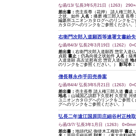
な函/13/ 弘長3年5月21日
（
1263
） 290
差出書：
売主長尊（花押） 請人権三郎
之状、如件
人名：
播磨 権三郎入道 長尊
編纂所ユニオンカタログへのリンクをご
カタログへのリンクをご参照ください。
右衛門次郎入道願西等連署文書紛失
な函/84/3/ 弘長2年3月19日
（
1262
） 0×
差出書：
右衛門次郎入道願西 惣官入道仏
貞親
書止：
仍為向後之状如件
人名：
薩
入道道顕 高左近慰有忠 惣官入道仏道
地
のリンクをご参照ください。）
影写本：
僧長尊永作手田売券案
な函/84/4/ 弘長3年5月21日
（
1263
） 0×
差出書：
売主長尊 請人権三郎入道
書止
地名：
山城国乙訓郡下久世村 久世里 河
ユニオンカタログへのリンクをご参照く
グへのリンクをご参照ください。）
弘長二年遠江国原田庄細谷村正検取
ら函/3/7/ 弘長3年1月日
（
1263
） 0×0m
差出書：
地頭代紀 御使木工権助平
書止
名：
原田庄細谷郷
刊本：
（東大史料編纂