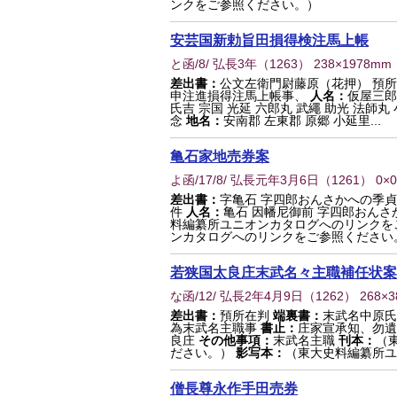
ンクをご参照ください。）
安芸国新勅旨田損得検注馬上帳
と函/8/ 弘長3年
（
1263
） 238×1978mm
差出書：
公文左衛門尉藤原（花押） 預
申注進損得注馬上帳事、
人名：
仮屋三郎
氏吉 宗国 光延 六郎丸 武繩 助光 法師丸
念
地名：
安南郡 左東郡 原郷 小延里...
亀石家地売券案
よ函/17/8/ 弘長元年3月6日
（
1261
） 0×
差出書：
字亀石 字四郎おんさかへの季貞
件
人名：
亀石 因幡尼御前 字四郎おんさ
料編纂所ユニオンカタログへのリンクを
ンカタログへのリンクをご参照ください
若狭国太良庄末武名々主職補任状案
な函/12/ 弘長2年4月9日
（
1262
） 268×
差出書：
預所在判
端裏書：
末武名中原氏
為末武名主職事
書止：
庄家宣承知、勿遺
良庄
その他事項：
末武名主職
刊本：
（
ださい。）
影写本：
（東大史料編纂所ユ
僧長尊永作手田売券