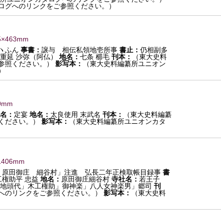
ログへのリンクをご参照ください。）
5×463mm
ヽふん
事書：
譲与 相伝私領地壱所事
書止：
仍相副多
重延 沙弥（阿仏）
地名：
七条 櫛毛
刊本：
（東大史料
参照ください。）
影写本：
（東大史料編纂所ユニオン
）
0mm
名：
定宴
地名：
太良使用 末武名
刊本：
（東大史料編纂
ください。）
影写本：
（東大史料編纂所ユニオンカタ
1406mm
：
原田御庄 細谷村」注進 弘長二年正検取帳目録事
書
工権助平 忠益
地名：
原田御庄細谷村
寺社名：
若王子
地頭代」木工権助」御神楽」八人女神楽男」郷司
刊
へのリンクをご参照ください。）
影写本：
（東大史料