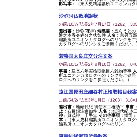
影写本：
（東大史料編纂所ユニオンカタ
沙弥阿仏敷地譲状
の函/10/7/ 弘長2年7月17日
（
1262
） 30
差出書：
沙弥(花押)
端裏書：
五らうとの
通之本券令処分之状如件
人名：
息男五郎
編纂所ユニオンカタログへのリンクをご
カタログへのリンクをご参照ください。
若狭国太良庄交分注文案
や函/10/1/ 弘長2年9月10日
（
1262
） 0×
事書：
建長六年実検取帳目六雑物等事
人
所ユニオンカタログへのリンクをご参照
ログへのリンクをご参照ください。）
遠江国原田庄細谷村正検取帳目録案
こ函/54/2/ 弘長3年1月日
（
1263
） 318×
差出書：
地頭代紀 御使木工権助平
事書
止：
右目録注進如件
人名：
地頭代紀 木
神」賀茂神」千手堂
その他事項：
郷司」
本：
（東大史料編纂所ユニオンカタログ
編纂所ユニオンカタログへのリン...
東寺結縁灌頂所巻数案