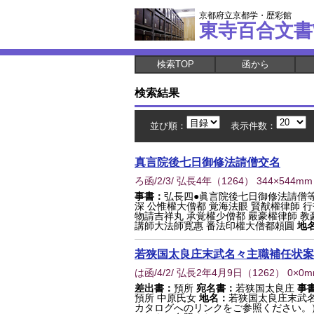
京都府立京都学・歴彩館
東寺百合文書
検索TOP
函から
検索結果
並び順：
表示件数：
真言院後七日御修法請僧交名
ろ函/2/3/ 弘長4年
（
1264
） 344×544mm
事書：
弘長四●眞言院後七日御修法請僧
深 公惟權大僧都 覚海法眼 賢猷權律師 
物請吉祥丸 承覚權少僧都 嚴豪權律師 教
講師大法師寛惠 番法印權大僧都頼圓
地
若狭国太良庄末武名々主職補任状案
は函/4/2/ 弘長2年4月9日
（
1262
） 0×0
差出書：
預所
宛名書：
若狭国太良庄
事
預所 中原氏女
地名：
若狭国太良庄末武
カタログへのリンクをご参照ください。