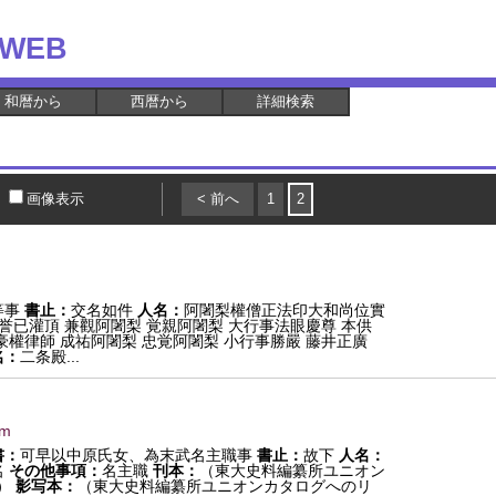
WEB
和暦から
西暦から
詳細検索
画像表示
< 前へ
1
2
等事
書止：
交名如件
人名：
阿闍梨權僧正法印大和尚位實
行誉已灌頂 兼觀阿闍梨 覚親阿闍梨 大行事法眼慶尊 本供
豪權律師 成祐阿闍梨 忠覚阿闍梨 小行事勝嚴 藤井正廣
名：
二条殿...
mm
書：
可早以中原氏女、為末武名主職事
書止：
故下
人名：
名
その他事項：
名主職
刊本：
（東大史料編纂所ユニオン
）
影写本：
（東大史料編纂所ユニオンカタログへのリ