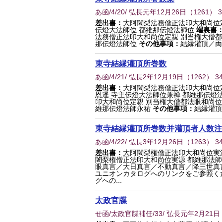
あ函/4/20/ 弘長元年12月26日
（
1261
） 
差出書：
大阿闍梨法務僧正法印大和尚位定
伝燈大法師位 都維那伝燈法師位
端裏書
法務僧正法印大和尚位定親 別当権大僧都
那伝燈法師位
その他事項：
結縁灌頂／両
東寺結縁灌頂所巻数
あ函/4/21/ 弘長2年12月19日
（
1262
） 3
差出書：
大阿闍梨法務僧正法印大和尚位
恩暹 寺主伝燈大法師位兼禅 都維那伝燈
印大和尚位定親 別当権大僧都法眼和尚位
維那伝燈法師永祐
その他事項：
結縁灌頂
東寺結縁灌頂所巻数并灌頂者人数注
あ函/4/22/ 弘長3年12月26日
（
1263
） 3
差出書：
大阿闍梨権僧正法印大和尚位実
闍梨権僧正法印大和尚位実源 都維那法
眼真言／大日真言／不動真言／降三世真
ユニオンカタログへのリンクをご参照く
グへの...
太政官牒
せ函/太政官牒補任/33/ 弘長元年2月21日