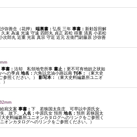
所沙弥善念（花押）
端裏書：
弘長 三年
事書：
新勅旨田解
 久末 為遠 光遠 守遠 四郎丸 貞正 若松 得重 清真 小若松
 小次郎丸 近重 光富 真宗 守近 近元 左衛門尉藤原 沙弥善
0mm
事書：
沽却 私領地壱所事
書止：
更不可有他妨之状如
かへの季貞
地名：
六角以北油小路以南
刊本：
（東大史
ご参照ください。）
影写本：
（東大史料編纂所ユニオ
。）
382mm
給宛文案
事書：
下 若狭国太良庄 可早以中原氏女、
失、故下。
人名：
中原氏女 預所
地名：
預所 若狭国太
東大史料編纂所ユニオンカタログへのリンクをご参照く
ニオンカタログへのリンクをご参照ください。）