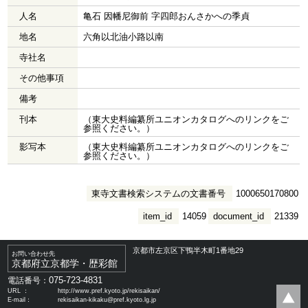
人名
亀石 因幡尼御前 字四郎おんさかへの季貞
地名
六角以北油小路以南
寺社名
その他事項
備考
刊本
（東大史料編纂所ユニオンカタログへのリンクをご
参照ください。）
影写本
（東大史料編纂所ユニオンカタログへのリンクをご
参照ください。）
東寺文書検索システムの文書番号
1000650170800
item_id
14059
document_id
21339
京都市左京区下鴨半木町1番地29
お問い合わせ先
京都府立京都学・歴彩館
075-723-4831
電話番号：
URL ：
http://www.pref.kyoto.jp/rekisaikan/
E-mail：
rekisaikan-kikaku@pref.kyoto.lg.jp