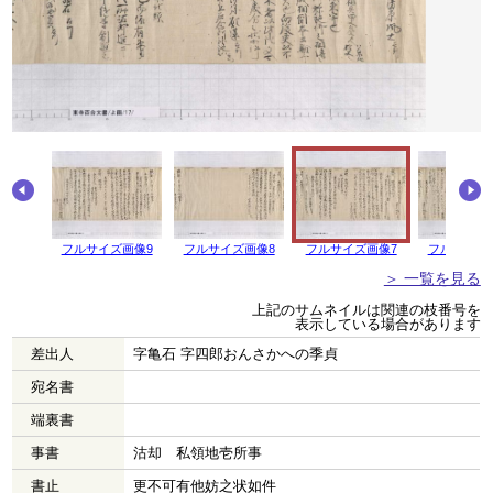
画像10
フルサイズ画像9
フルサイズ画像8
フルサイズ画像7
フルサイズ
＞ 一覧を見る
上記のサムネイルは関連の枝番号を
表示している場合があります
差出人
字亀石 字四郎おんさかへの季貞
宛名書
端裏書
事書
沽却 私領地壱所事
書止
更不可有他妨之状如件