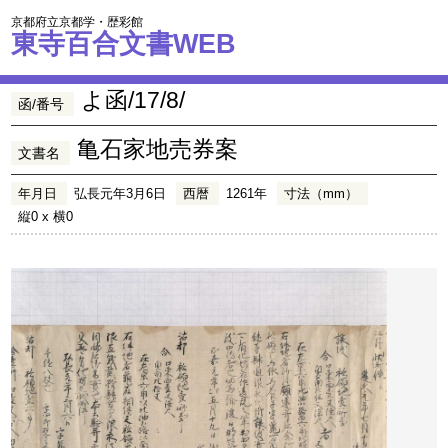
京都府立京都学・歴彩館
東寺百合文書WEB
よ函/17/8/
函/番号
亀石家地売券案
文書名
年月日
弘長元年3月6日
西暦
1261年
寸法（mm）
縦0 x 横0