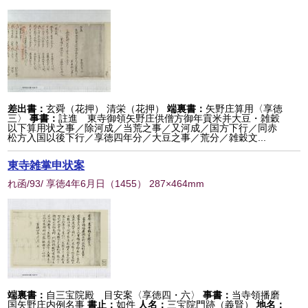
差出書：
玄舜（花押） 清栄（花押）
端裏書：
矢野庄算用〈享徳
三〉
事書：
註進 東寺御領矢野庄供僧方御年貢米并大豆・雑穀
以下算用状之事／除河成／当荒之事／又河成／国方下行／同赤
松方入国以後下行／享徳四年分／大豆之事／荒分／雑穀文...
東寺雑掌申状案
れ函/93/ 享徳4年6月日
（
1455
） 287×464mm
端裏書：
自三宝院殿 目安案〈享徳四・六〉
事書：
当寺領播磨
国矢野庄内例名事
書止：
如件
人名：
三宝院門跡（義賢）
地名：