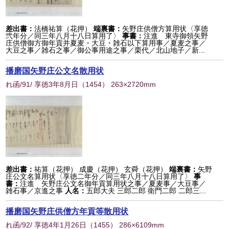
差出書：
法橋祐算（花押）
端裏書：
矢野庄供僧方算用状〈享徳
弐年分／同三年八月十八日算用了〉
事書：
注進 東寺御領矢野
庄供僧御方御年貢并夏麦・大豆・雑石以下算用事／夏麦之事／
大豆之事／雑石之事／御公事用途之事／栗代／北山地子／新...
播磨国矢野庄公文名散用状
れ函/91/ 享徳3年8月日
（
1454
） 263×2720mm
差出書：
祐算（花押） 成慶（花押） 玄舜（花押）
端裏書：
矢野
庄公文名算用状〈享徳二年分／同三年八月十八日算用了〉
事
書：
注進 矢野庄公文名御年貢算用状之事／夏麦事／大豆事／
雑石事／京進之事
人名：
五郎大夫 三郎二郎 衛門二郎 二郎三...
播磨国矢野庄供僧方年貢等散用状
れ函/92/ 享徳4年1月26日
（
1455
） 286×6109mm