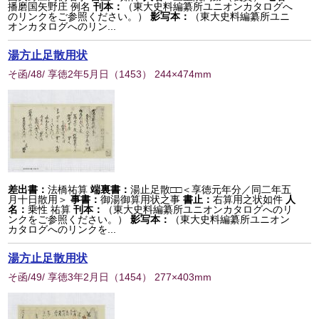
播磨国矢野庄 例名
刊本：
（東大史料編纂所ユニオンカタログへ
のリンクをご参照ください。）
影写本：
（東大史料編纂所ユニ
オンカタログへのリン...
湯方止足散用状
そ函/48/ 享徳2年5月日
（
1453
） 244×474mm
差出書：
法橋祐算
端裏書：
湯止足散□□＜享徳元年分／同二年五
月十日散用＞
事書：
御湯御算用状之事
書止：
右算用之状如件
人
名：
乗性 祐算
刊本：
（東大史料編纂所ユニオンカタログへのリ
ンクをご参照ください。）
影写本：
（東大史料編纂所ユニオン
カタログへのリンクを...
湯方止足散用状
そ函/49/ 享徳3年2月日
（
1454
） 277×403mm