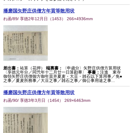
播磨国矢野庄供僧方年貢等散用状
れ函/89/ 享徳2年12月日
（
1453
） 266×4936mm
差出書：
祐算（花押）
端裏書：
〈申歳分〉矢野庄供僧方算用状
〈享徳元年分／同弐年十二月廿一日算勘畢〉
事書：
注進 東寺
御領矢野庄供僧御方御年貢并夏麦・大豆・雑石以下算用事／免●
之事／夏麦所務事／大豆之事／雑石之事／御公事用途之事...
播磨国矢野庄供僧方年貢等散用状
れ函/90/ 享徳3年3月日
（
1454
） 269×6463mm