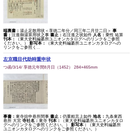
端裏書：
湯止足散用状＜享徳二年分／同三年二月廿二日＞
事
書：
注進御湯算用状之事
書止：
右注進之状如件
人名：
乗性 祐算
刊本：
（東大史料編纂所ユニオンカタログへのリンクをご参照
ください。）
影写本：
（東大史料編纂所ユニオンカタログへの
リンクをご参照く...
左京職目代助時重申状
つ函/3/14/ 享徳元年閏8月日
（
1452
） 284×465mm
事書：
東寺掠申巷所間事
書止：
仍重粗言上如件
地名：
九条東西
巷所 大宮
寺社名：
東寺
刊本：
（東大史料編纂所ユニオンカタロ
グへのリンクをご参照ください。）
影写本：
（東大史料編纂所
ユニオンカタログへのリンクをご参照ください。）