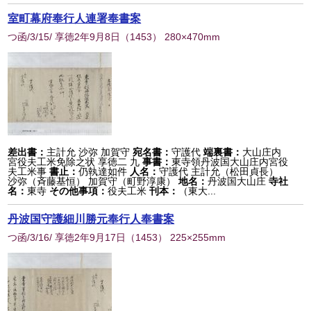
室町幕府奉行人連署奉書案
つ函/3/15/ 享徳2年9月8日
（
1453
） 280×470mm
差出書：
主計允 沙弥 加賀守
宛名書：
守護代
端裏書：
大山庄内
宮役夫工米免除之状 享徳二 九
事書：
東寺領丹波国大山庄内宮役
夫工米事
書止：
仍執達如件
人名：
守護代 主計允（松田貞長）
沙弥（斉藤基恒） 加賀守（町野淳康）
地名：
丹波国大山庄
寺社
名：
東寺
その他事項：
役夫工米
刊本：
（東大...
丹波国守護細川勝元奉行人奉書案
つ函/3/16/ 享徳2年9月17日
（
1453
） 225×255mm