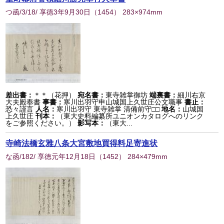
つ函/3/18/ 享徳3年9月30日
（
1454
） 283×974mm
差出書：
＊＊（花押）
宛名書：
東寺雑掌御坊
端裏書：
細川右京
大夫殿奉書
事書：
寒川出羽守申山城国上久世庄公文職事
書止：
恐々謹言
人名：
寒川出羽守 東寺雑掌 清備前守□□
地名：
山城国
上久世庄
刊本：
（東大史料編纂所ユニオンカタログへのリンク
をご参照ください。）
影写本：
（東大...
寺崎法橋玄雅八条大宮敷地買得料足寄進状
な函/182/ 享徳元年12月18日
（
1452
） 284×479mm