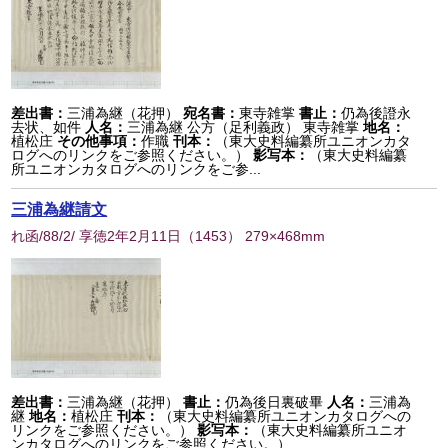
差出書：
三浦為継（花押）
宛名書：
東寺雑掌
書止：
仍為後證永
去状、如件
人名：
三浦為継 公方（足利義政） 東寺雑掌
地名：
植松庄
その他事項：
作職
刊本：
（東大史料編纂所ユニオンカタ
ログへのリンクをご参照ください。）
影写本：
（東大史料編纂
所ユニオンカタログへのリンクをご参...
三浦為継請文
れ函/88/2/ 享徳2年2月11日
（
1453
） 279×468mm
差出書：
三浦為継（花押）
書止：
仍為後日裏破畢
人名：
三浦為
継
地名：
植松庄
刊本：
（東大史料編纂所ユニオンカタログへの
リンクをご参照ください。）
影写本：
（東大史料編纂所ユニオ
ンカタログへのリンクをご参照ください。）