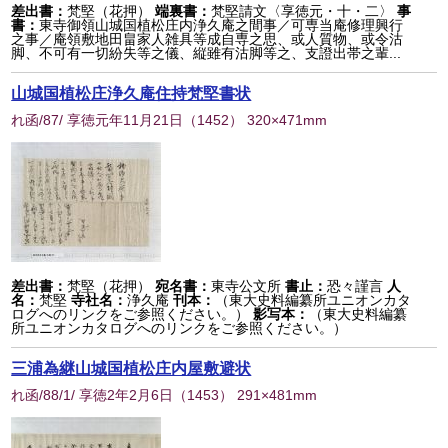
差出書：
梵堅（花押）
端裏書：
梵堅請文〈享徳元・十・二〉
事
書：
東寺御領山城国植松庄内浄久庵之間事／可専当庵修理興行
之事／庵領敷地田畠家人雑具等成自専之思、或人質物、或令沽
脚、不可有一切紛失等之儀、縦雖有沽脚等之、支證出帯之輩...
山城国植松庄浄久庵住持梵堅書状
れ函/87/ 享徳元年11月21日
（
1452
） 320×471mm
差出書：
梵堅（花押）
宛名書：
東寺公文所
書止：
恐々謹言
人
名：
梵堅
寺社名：
浄久庵
刊本：
（東大史料編纂所ユニオンカタ
ログへのリンクをご参照ください。）
影写本：
（東大史料編纂
所ユニオンカタログへのリンクをご参照ください。）
三浦為継山城国植松庄内屋敷避状
れ函/88/1/ 享徳2年2月6日
（
1453
） 291×481mm