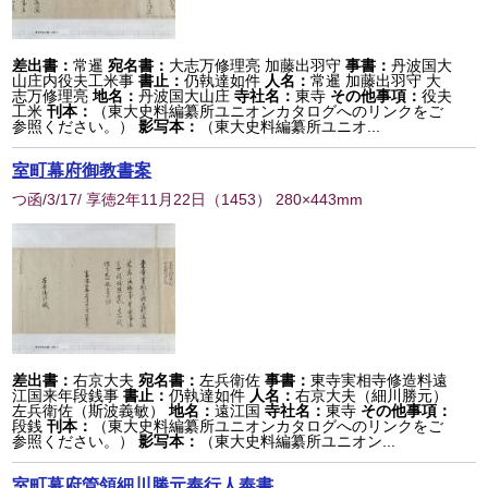
差出書：
常暹
宛名書：
大志万修理亮 加藤出羽守
事書：
丹波国大
山庄内役夫工米事
書止：
仍執達如件
人名：
常暹 加藤出羽守 大
志万修理亮
地名：
丹波国大山庄
寺社名：
東寺
その他事項：
役夫
工米
刊本：
（東大史料編纂所ユニオンカタログへのリンクをご
参照ください。）
影写本：
（東大史料編纂所ユニオ...
室町幕府御教書案
つ函/3/17/ 享徳2年11月22日
（
1453
） 280×443mm
差出書：
右京大夫
宛名書：
左兵衛佐
事書：
東寺実相寺修造料遠
江国来年段銭事
書止：
仍執達如件
人名：
右京大夫（細川勝元）
左兵衛佐（斯波義敏）
地名：
遠江国
寺社名：
東寺
その他事項：
段銭
刊本：
（東大史料編纂所ユニオンカタログへのリンクをご
参照ください。）
影写本：
（東大史料編纂所ユニオン...
室町幕府管領細川勝元奉行人奉書