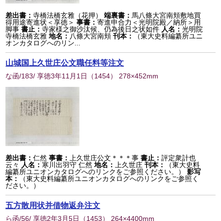
差出書：
寺橋法橋玄雅（花押）
端裏書：
馬八條大宮南頬敷地買
得用途寄進状＜享徳＞
事書：
寄進申合力＜光明院殿／納所＞用
脚事
書止：
寺家様之御沙汰候、仍為後日之状如件
人名：
光明院
寺橋法橋玄雅
地名：
八條大宮南頬
刊本：
（東大史料編纂所ユニ
オンカタログへのリン...
山城国上久世庄公文職任料等注文
な函/183/ 享徳3年11月1日
（
1454
） 278×452mm
差出書：
仁然
事書：
上久世庄公文＊＊＊事
書止：
評定衆計也
云々
人名：
寒川出羽守 仁然
地名：
上久世庄
刊本：
（東大史料
編纂所ユニオンカタログへのリンクをご参照ください。）
影写
本：
（東大史料編纂所ユニオンカタログへのリンクをご参照く
ださい。）
五方散用状并借物返弁注文
ら函/56/ 享徳2年3月5日
（
1453
） 264×4400mm