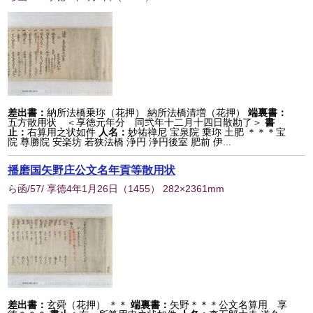
差出書：
納所法橋乗珎（花押） 納所法橋清増（花押）
端裏書：
五方散用状 ＜享徳元年分 同弐年十二月十四日散勘了＞
書
止：
右算用之状如件
人名：
妙祐禅尼 宝泉院 乗珎 土肥 ＊＊＊宝
院 尊勝院 安楽坊 若狭法橋 浄円 浄円後室 肥前 伊...
播磨国矢野庄公文名年貢等散用状
ら函/57/ 享徳4年1月26日
（
1455
） 282×2361mm
差出書：
玄舜（花押） ＊＊
端裏書：
矢野＊＊＊公文名算用 享