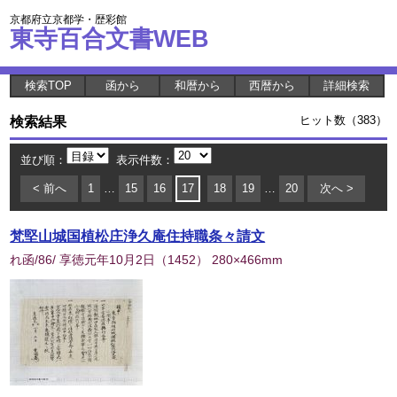
京都府立京都学・歴彩館
東寺百合文書WEB
検索TOP
函から
和暦から
西暦から
詳細検索
検索結果
ヒット数（383）
並び順：
表示件数：
< 前へ
1
…
15
16
17
18
19
…
20
次へ >
梵堅山城国植松庄浄久庵住持職条々請文
れ函/86/ 享徳元年10月2日
（
1452
） 280×466mm