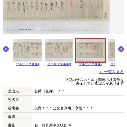
画像5
フルサイズ画像4
フルサイズ画像3
フルサイズ画像2
フルサイズ
＞ 一覧を見る
上記のサムネイルは関連の枝番号を
表示している場合があります
差出人
玄舜（花押） ＊＊
宛名書
端裏書
矢野＊＊＊公文名算用 享徳＊＊＊
事書
書止
右、所算用申之状如件