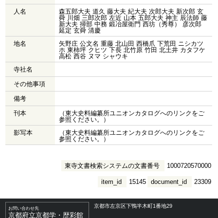
人名
森五郎大夫 道久 藤大夫 紀大夫 次郎大夫 新次郎 玄
舜 川畑 三郎次郎 左近 山本 五郎大夫 神主 辰法師 藤
新大夫 掃部 中務 鍛冶屋衛門 西坊（秀尊） 彦次郎
延定 玄舜 清慶
地名
矢野庄 公文名 重藤 北山田 西橋爪 下荒田 ニシカツ
ホ 東柿坪 クヒツ 下長 北竹原 竹田 北土井 カタフケ
高松 西谷 ヌマ シャウキ
寺社名
その他事項
備考
刊本
（東大史料編纂所ユニオンカタログへのリンクをご
参照ください。）
影写本
（東大史料編纂所ユニオンカタログへのリンクをご
参照ください。）
東寺文書検索システムの文書番号
1000720570000
item_id
15145
document_id
23309
京都市左京区下鴨半木町1番地29
お問い合わせ先
京都府立京都学・歴彩館