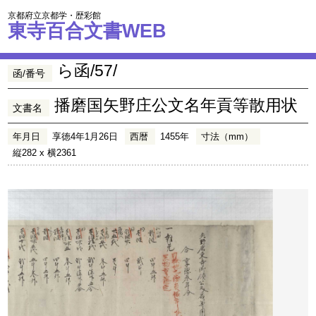
京都府立京都学・歴彩館
東寺百合文書WEB
ら函/57/
函/番号
播磨国矢野庄公文名年貢等散用状
文書名
年月日
享徳4年1月26日
西暦
1455年
寸法（mm）
縦282 x 横2361