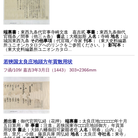
端裏書：
東西九条代官事寺崎文進 嘉吉貮
事書：
東西九条御代
官職条／間事（他三ヵ条）
書止：
大概如斯
人名：
寺崎
地名：
山
城国東西九条
その他事項：
代官職／寺家
刊本：
（東大史料編纂
所ユニオンカタログへのリンクをご参照ください。）
影写本：
（東大史料編纂所ユニオンカタロ...
若狹国太良庄地頭方年貢散用状
フ函/109/ 嘉吉3年3月日
（
1443
） 303×2366mm
差出書：
御代官岡弘経（花押）
端裏書：
太良庄地□□□□□□年十月
五日算用」畢
事書：
注進」若狭国東寺□□□庄地頭御方」年貢算
用状事
書止：
大師八幡御罰可蒙罷者也
人名：
明春」山内」山
県」里尺」小畑」藤原兵庫 岡弘経
地名：
太良庄
寺社名：
東寺」