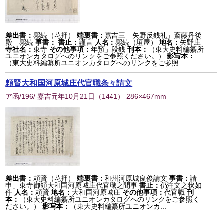
差出書：
熈続（花押）
端裏書：
嘉吉三 矢野反銭礼」斎藤丹後
殿 熈続
事書：
書止：
謹言
人名：
熈続（垣屋）
地名：
矢野庄
寺社名：
東寺
その他事項：
年預」段銭
刊本：
（東大史料編纂所
ユニオンカタログへのリンクをご参照ください。）
影写本：
（東大史料編纂所ユニオンカタログへのリンクをご参照...
頼賢大和国河原城庄代官職条々請文
ア函/196/ 嘉吉元年10月21日
（
1441
） 286×467mm
差出書：
頼賢（花押）
端裏書：
和州河原城良俊請文
事書：
請
申」東寺御領大和国河原城庄代官職之間事
書止：
仍注文之状如
件
人名：
頼賢
地名：
大和国河原城庄
その他事項：
代官職
刊
本：
（東大史料編纂所ユニオンカタログへのリンクをご参照く
ださい。）
影写本：
（東大史料編纂所ユニオンカ...