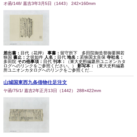
オ函/148/ 嘉吉3年3月5日
（
1443
） 242×160mm
差出書：
目代（花押）
事書：
留守所下 多田院御造替御要脚若
狭国
書止：
之状如件
人名：
目代
地名：
若狭国太良保
寺社名：
多田院
その他事項：
目代
刊本：
（東大史料編纂所ユニオンカタ
ログへのリンクをご参照ください。）
影写本：
（東大史料編纂
所ユニオンカタログへのリンクをご参照くだ...
山城国東西九条借物仕足注文
ヤ函/75/1/ 嘉吉2年正月13日
（
1442
） 288×422mm