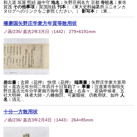
和入道 垣屋 煕続 越中守
地名：
矢野庄例名方 京都
寺社名：
東寺
賀茂
その他事項：
賀茂段銭
刊本：
（東大史料編纂所ユニオンカ
タログへのリンクをご参照ください。）
影写本：
（東...
播磨国矢野庄学衆方年貢等散用状
ノ函/235/ 嘉吉2年3月日
（
1442
） 279×6191mm
差出書：
玄舜（花押） 快増（花押）
端裏書：
矢野庄学衆方算用
状＜嘉吉元年分同二年四月十日算勘了＞
事書：
注進東寺御領矢
野庄嘉吉元年分学衆御方御年貢
書止：
右条々、若偽申候者、五
社大明神、殊者大師・八幡御罸、可蒙罷候、仍教用状、如件
人
名：
清元...
十分一方散用状
ノ函/236/ 嘉吉3年2月4日
（
1443
） 264×85mm