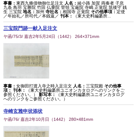
事書：
東西九條借物御仕足注文
人名：
綾小路 加賀 両奏者 子息
九条 鳥羽 宝勝院 竹田 仏乗院 管領 宝厳院 寺嶋 正覚院 筑後守 銭
生 三宝院
地名：
加州
寺社名：
相国寺 正覚院
その他事項：
定使
／年始礼／所司代／本銭返／
刊本：
（東大史料編纂所...
三宝院門跡一献入足注文
ヤ函/75/3/ 嘉吉2年5月24日
（
1442
） 264×371mm
事書：
女御田打渡入寺之時入足注文
人名：
三宝院殿
その他事
項：
刊本：
（東大史料編纂所ユニオンカタログへのリンクをご
参照ください。）
影写本：
（東大史料編纂所ユニオンカタログ
へのリンクをご参照ください。）
寺崎玄雅申状添状
ヤ函/76/ 嘉吉2年10月日
（
1442
） 280×481mm