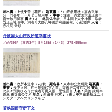
差出書：
上使乗善（花押）
端裏書：
＊山庄散用状＜嘉吉弐年
分 同参年十一月七日散用畢＞
事書：
注進 丹波国大山庄御年
貢米散用状事
書止：
右 此旨偽申者、日本国中大小神祇、殊者
当庄三社明神、別者可大師八幡御罸可罷蒙候、仍状如件
人名：
赤根院 乗順...
丹波国大山庄政所道幸書状
ノ函/395/ （嘉吉3年）8月18日
（
1443
） 279×955mm
差出書：
政所本道幸（花押）
宛名書：
東寺御公文所殿
端裏書：
事書：
畏申入候、抑当庄御代官之事、乗善房二被仰定候
書止：
此条々預御ひろうに候者可畏入候、恐惶謹言
人名：
乗善 政所本
道幸 東寺御公文所
地名：
西田井
刊本：
（東大史料編纂所ユニオ
ンカタログへのリンクをご...
若狭国留守所下文