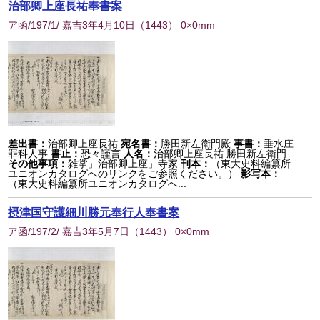
治部卿上座長祐奉書案
ア函/197/1/ 嘉吉3年4月10日
（
1443
） 0×0mm
差出書：
治部卿上座長祐
宛名書：
勝田新左衛門殿
事書：
垂水庄
罪科人事
書止：
恐々謹言
人名：
治部卿上座長祐 勝田新左衛門
その他事項：
雑掌」治部卿上座」寺家
刊本：
（東大史料編纂所
ユニオンカタログへのリンクをご参照ください。）
影写本：
（東大史料編纂所ユニオンカタログへ...
摂津国守護細川勝元奉行人奉書案
ア函/197/2/ 嘉吉3年5月7日
（
1443
） 0×0mm