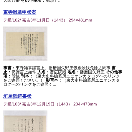
大師八幡
その他事項：
地頭」...
東寺雑掌申状案
テ函/102/ 嘉吉3年11月日
（
1443
） 294×481mm
事書：
東寺雑掌謹言上」播磨国矢野庄仮殿段銭免除之間事
書
止：
仍謹言上如件
人名：
普広院殿
地名：
播磨国矢野庄
その他事
項：
段銭
刊本：
（東大史料編纂所ユニオンカタログへのリンク
をご参照ください。）
影写本：
（東大史料編纂所ユニオンカタ
ログへのリンクをご参照く...
垣屋熈続書状
テ函/103/ 嘉吉3年12月19日
（
1443
） 294×473mm