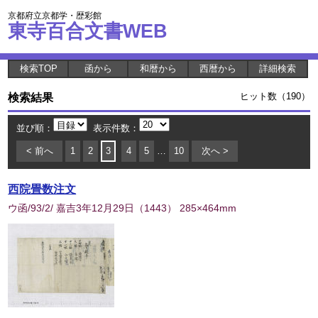
京都府立京都学・歴彩館
東寺百合文書WEB
検索TOP
函から
和暦から
西暦から
詳細検索
検索結果
ヒット数（190）
並び順：
表示件数：
< 前へ
1
2
3
4
5
…
10
次へ >
西院畳数注文
ウ函/93/2/ 嘉吉3年12月29日
（
1443
） 285×464mm