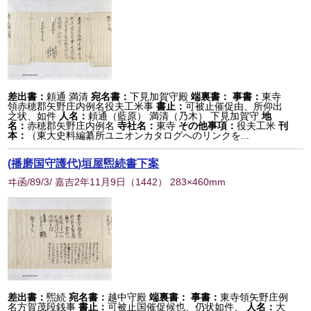
差出書：
頼通 満清
宛名書：
下見加賀守殿
端裏書：
事書：
東寺
領赤穂郡矢野庄内例名役夫工米事
書止：
可被止催促由、所仰出
之状、如件
人名：
頼通（藍原） 満清（乃木） 下見加賀守
地
名：
赤穂郡矢野庄内例名
寺社名：
東寺
その他事項：
役夫工米
刊
本：
（東大史料編纂所ユニオンカタログへのリンクを...
(播磨国守護代)垣屋煕続書下案
ヰ函/89/3/ 嘉吉2年11月9日
（
1442
） 283×460mm
差出書：
煕続
宛名書：
越中守殿
端裏書：
事書：
東寺領矢野庄例
名方賀茂段銭事
書止：
可被止国催促候也、仍状如件、
人名：
大