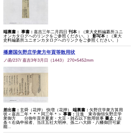
端裏書：
事書：
嘉吉三年二月四日
刊本：
（東大史料編纂所ユニ
オンカタログへのリンクをご参照ください。）
影写本：
（東大
史料編纂所ユニオンカタログへのリンクをご参照ください。）
播磨国矢野庄学衆方年貢等散用状
ノ函/237/ 嘉吉3年3月日
（
1443
） 270×5452mm
差出書：
玄舜（花押） 快増（花押）
端裏書：
矢野庄学衆方算用
状＜嘉吉二年＊＊＊同三年＊＞
事書：
注進 東寺御領矢野庄学
衆御方 分御年貢并夏麦・大豆・雑石以下散用状事
書止：
右
条々右偽申候者、当庄五社大明神、孫ニハ大師・八幡御罸可蒙
罷...