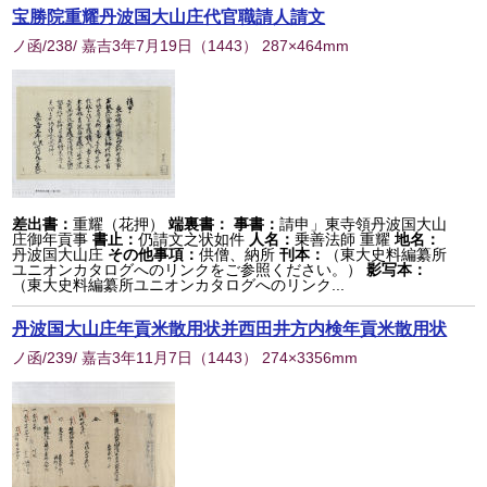
宝勝院重耀丹波国大山庄代官職請人請文
ノ函/238/ 嘉吉3年7月19日
（
1443
） 287×464mm
差出書：
重耀（花押）
端裏書：
事書：
請申」東寺領丹波国大山
庄御年貢事
書止：
仍請文之状如件
人名：
乗善法師 重耀
地名：
丹波国大山庄
その他事項：
供僧、納所
刊本：
（東大史料編纂所
ユニオンカタログへのリンクをご参照ください。）
影写本：
（東大史料編纂所ユニオンカタログへのリンク...
丹波国大山庄年貢米散用状并西田井方内検年貢米散用状
ノ函/239/ 嘉吉3年11月7日
（
1443
） 274×3356mm