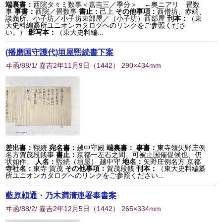
端裏書：
西院タ々ミ数事＜嘉吉三／季分＞ ←奥ニアリ 畳数
事
事書：
西院／畳数事
書止：
己上
その他事項：
西僧坊、赤端、
談義所、小子坊／小子坊東部屋／（小子坊）西部屋
刊本：
（東
大史料編纂所ユニオンカタログへのリンクをご参照くださ
い。）
影写本：
（東大史料編...
(播磨国守護代)垣屋煕続書下案
ヰ函/88/1/ 嘉吉2年11月9日
（
1442
） 290×434mm
差出書：
煕続
宛名書：
越中守殿
端裏書：
事書：
東寺領矢野庄例
名方賀茂段銭事
書止：
京都一左右之間、可被止国催促候也、仍
状如件、
人名：
煕続（垣屋） 越中守
地名：
矢野庄例名方 京都
寺社名：
東寺 賀茂
その他事項：
賀茂段銭
刊本：
（東大史料編纂
所ユニオンカタログへのリンクをご参照ください...
藍原頼通・乃木満清連署奉書案
ヰ函/88/2/ 嘉吉2年12月5日
（
1442
） 265×334mm