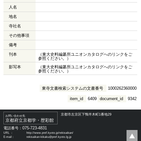
人名
地名
寺社名
その他事項
備考
刊本
（東大史料編纂所ユニオンカタログへのリンクをご
参照ください。）
影写本
（東大史料編纂所ユニオンカタログへのリンクをご
参照ください。）
東寺文書検索システムの文書番号
1000262360000
item_id
6409
document_id
9342
京都市左京区下鴨半木町1番地29
お問い合わせ先
京都府立京都学・歴彩館
075-723-4831
電話番号：
URL ：
http://www.pref.kyoto.jp/rekisaikan/
E-mail：
rekisaikan-kikaku@pref.kyoto.lg.jp