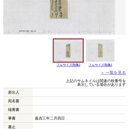
フルサイズ画像2
フルサイズ画像1
＞ 一覧を見る
上記のサムネイルは関連の枝番号を
表示している場合があります
差出人
宛名書
端裏書
事書
嘉吉三年二月四日
書止