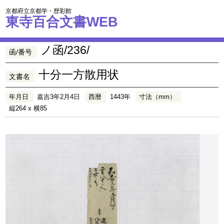
京都府立京都学・歴彩館
東寺百合文書WEB
ノ函/236/
函/番号
十分一方散用状
文書名
年月日
嘉吉3年2月4日
西暦
1443年
寸法（mm）
縦264 x 横85