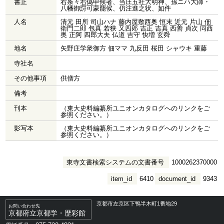
書止
右条々右偽申候者、当庄五社大明神、孫ニハ大師・
八幡御罸可蒙罷候、仍注進之状、如件
人名
清元 田所 司山ハナ 藤内屋敷西奥 恒末 近元 片山 佃
衛門二郎 包真 若狭 又四郎 吉正 吉真 西善 貞次 同西
奥 正阿 四郎大夫 仏道 吉守 快増 玄舜
地名
矢野庄学衆御方 佃ママ 九反田 桜田 シャウキ 重藤
寺社名
その他事項
供僧方
備考
刊本
（東大史料編纂所ユニオンカタログへのリンクをご
参照ください。）
影写本
（東大史料編纂所ユニオンカタログへのリンクをご
参照ください。）
東寺文書検索システムの文書番号
1000262370000
item_id
6410
document_id
9343
京都市左京区下鴨半木町1番地29
お問い合わせ先
京都府立京都学・歴彩館