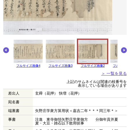
画像5
フルサイズ画像4
フルサイズ画像3
フルサイズ画像2
フルサイズ
＞ 一覧を見る
上記のサムネイルは関連の枝番号を
表示している場合があります
差出人
玄舜（花押） 快増（花押）
宛名書
端裏書
矢野庄学衆方算用状＜嘉吉二年＊＊＊同三年＊＞
事書
注進 東寺御領矢野庄学衆御方 分御年貢并夏
麦・大豆・雑石以下散用状事