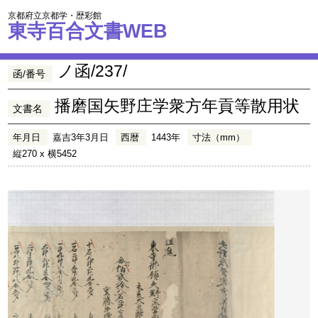
京都府立京都学・歴彩館
東寺百合文書WEB
ノ函/237/
函/番号
播磨国矢野庄学衆方年貢等散用状
文書名
年月日
嘉吉3年3月日
西暦
1443年
寸法（mm）
縦270 x 横5452