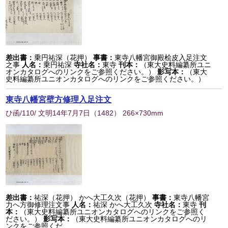
差出書：
乗円祐深（花押）
事書：
東寺八幡宮御殿桧皮入足注文
之事
人名：
乗円祐深
寺社名：
東寺
刊本：
（東大史料編纂所ユニ
オンカタログへのリンクをご参照ください。）
影写本：
（東大
史料編纂所ユニオンカタログへのリンクをご参照ください。）
東寺八幡宮壁方修理入足注文
ひ函/110/ 文明14年7月7日
（
1482
） 266×730mm
差出書：
祐深（花押） かへ大工久次（花押）
事書：
東寺八幡宮
力へ方御修理注文事
人名：
祐深 かへ大工久次
寺社名：
東寺
刊
本：
（東大史料編纂所ユニオンカタログへのリンクをご参照く
ださい。）
影写本：
（東大史料編纂所ユニオンカタログへのリ
ンクをご参照くだ...