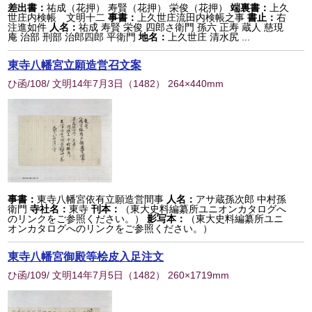
差出書：
祐成（花押） 寿賢（花押） 栄俊（花押）
端裏書：
上久
世庄内検帳 文明十二
事書：
上久世庄流田内検帳之事
書止：
右
注進如件
人名：
祐成 寿賢 栄俊 四郎さ衛門 孫六 正寿 蔵人 慈現
庵 治部 刑部 治郎四郎 平衛門
地名：
上久世庄 清水尻 ...
東寺八幡宮立願造営召文案
ひ函/108/ 文明14年7月3日
（
1482
） 264×440mm
事書：
東寺八幡宮依有立願造営間事
人名：
アサ蔵孫次郎 中村孫
衛門
寺社名：
東寺
刊本：
（東大史料編纂所ユニオンカタログへ
のリンクをご参照ください。）
影写本：
（東大史料編纂所ユニ
オンカタログへのリンクをご参照ください。）
東寺八幡宮御殿等桧皮入足注文
ひ函/109/ 文明14年7月5日
（
1482
） 260×1719mm