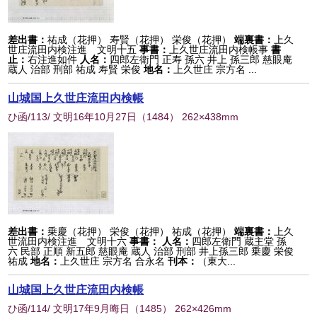
差出書：
祐成（花押） 寿賢（花押） 栄俊（花押）
端裏書：
上久
世庄流田内検注進 文明十五
事書：
上久世庄流田内検帳事
書
止：
右注進如件
人名：
四郎左衛門 正寿 孫六 井上 孫三郎 慈眼庵
蔵人 治部 刑部 祐成 寿賢 栄俊
地名：
上久世庄 宗方名 ...
山城国上久世庄流田内検帳
ひ函/113/ 文明16年10月27日
（
1484
） 262×438mm
差出書：
乗慶（花押） 栄俊（花押） 祐成（花押）
端裏書：
上久
世流田内検注進 文明十六
事書：
人名：
四郎左衛門 蔵主堂 孫
六 民部 正順 新五郎 慈眼庵 蔵人 治部 刑部 井上孫三郎 乗慶 栄俊
祐成
地名：
上久世庄 宗方名 合永名
刊本：
（東大...
山城国上久世庄流田内検帳
ひ函/114/ 文明17年9月晦日
（
1485
） 262×426mm