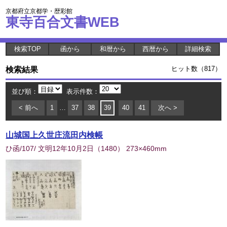
京都府立京都学・歴彩館
東寺百合文書WEB
検索TOP
函から
和暦から
西暦から
詳細検索
検索結果
ヒット数（817）
並び順：
表示件数：
< 前へ
1
…
37
38
39
40
41
次へ >
山城国上久世庄流田内検帳
ひ函/107/ 文明12年10月2日
（
1480
） 273×460mm