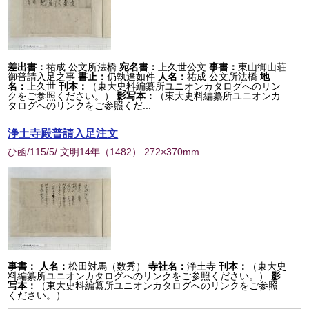
差出書：
祐成 公文所法橋
宛名書：
上久世公文
事書：
東山御山荘
御普請入足之事
書止：
仍執達如件
人名：
祐成 公文所法橋
地
名：
上久世
刊本：
（東大史料編纂所ユニオンカタログへのリン
クをご参照ください。）
影写本：
（東大史料編纂所ユニオンカ
タログへのリンクをご参照くだ...
浄土寺殿普請入足注文
ひ函/115/5/ 文明14年
（
1482
） 272×370mm
事書：
人名：
松田対馬（数秀）
寺社名：
浄土寺
刊本：
（東大史
料編纂所ユニオンカタログへのリンクをご参照ください。）
影
写本：
（東大史料編纂所ユニオンカタログへのリンクをご参照
ください。）