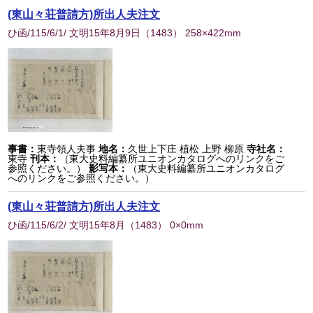
(東山々荘普請方)所出人夫注文
ひ函/115/6/1/ 文明15年8月9日
（
1483
） 258×422mm
事書：
東寺領人夫事
地名：
久世上下庄 植松 上野 柳原
寺社名：
東寺
刊本：
（東大史料編纂所ユニオンカタログへのリンクをご
参照ください。）
影写本：
（東大史料編纂所ユニオンカタログ
へのリンクをご参照ください。）
(東山々荘普請方)所出人夫注文
ひ函/115/6/2/ 文明15年8月
（
1483
） 0×0mm