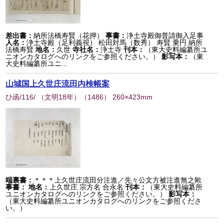
差出書：
納所法橋寿賢（花押）
事書：
浄土寺殿御普請御入足事
人名：
浄土寺殿（足利義視） 松田対馬（数秀） 寿賢 乗円 納所
法橋寿賢
地名：
久世
寺社名：
浄土寺
刊本：
（東大史料編纂所ユ
ニオンカタログへのリンクをご参照ください。）
影写本：
（東
大史料編纂所ユニ...
山城国上久世庄流田内検帳案
ひ函/116/ （文明18年）
（
1486
） 260×423mm
端裏書：
＊＊＊上久世庄流田分注進／先々公文方被注進無之歟
事書：
地名：
上久世庄 宗方名 合永名
刊本：
（東大史料編纂所
ユニオンカタログへのリンクをご参照ください。）
影写本：
（東大史料編纂所ユニオンカタログへのリンクをご参照くださ
い。）