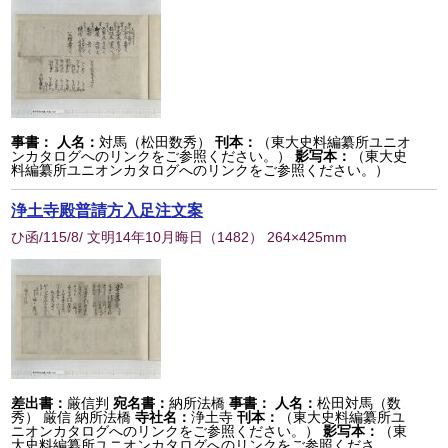
事書：
人名：
対馬（松田数秀）
刊本：
（東大史料編纂所ユニオ
ンカタログへのリンクをご参照ください。）
影写本：
（東大史
料編纂所ユニオンカタログへのリンクをご参照ください。）
浄土寺殿普請方入足注文案
ひ函/115/8/ 文明14年10月晦日
（
1482
） 264×425mm
差出書：
厳信判
宛名書：
納所法橋
事書：
人名：
松田対馬（数
秀） 厳信 納所法橋
寺社名：
浄土寺
刊本：
（東大史料編纂所ユ
ニオンカタログへのリンクをご参照ください。）
影写本：
（東
大史料編纂所ユニオンカタログへのリンクをご参照くださ