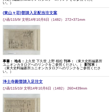
い。）
(東山々荘)普請入足配当注文案
ひ函/115/9/ 文明14年10月6日
（
1482
） 272×371mm
事書：
地名：
上久世 下久世 上野 植松
刊本：
（東大史料編纂所
ユニオンカタログへのリンクをご参照ください。）
影写本：
（東大史料編纂所ユニオンカタログへのリンクをご参照くださ
い。）
浄土寺殿普請入足注文
ひ函/115/10/ 文明14年10月6日
（
1482
） 260×439mm