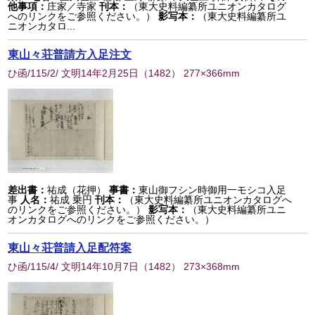
他事項：
庄家／寺家
刊本：
（東大史料編纂所ユニオンカタログ
へのリンクをご参照ください。）
影写本：
（東大史料編纂所ユ
ニオンカタロ...
東山々荘普請方入足注文
ひ函/115/2/ 文明14年2月25日
（
1482
） 277×366mm
差出書：
祐成（花押）
事書：
東山御フシン時御用一モシコ入足
事
人名：
祐成 乗円
刊本：
（東大史料編纂所ユニオンカタログへ
のリンクをご参照ください。）
影写本：
（東大史料編纂所ユニ
オンカタログへのリンクをご参照ください。）
東山々荘普請入足配符案
ひ函/115/4/ 文明14年10月7日
（
1482
） 273×368mm