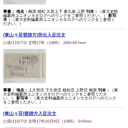
事書：
地名：
柳原 植松 久世上下 東九条 上野
刊本：
（東大史料
編纂所ユニオンカタログへのリンクをご参照ください。）
影写
本：
（東大史料編纂所ユニオンカタログへのリンクをご参照く
ださい。）
(東山々荘普請方)所出入足注文
ひ函/115/7/1/ 文明17年
（
1485
） 268×447mm
事書：
地名：
上久世庄 下久世庄 植松庄 上野庄 柳原
刊本：
（東
大史料編纂所ユニオンカタログへのリンクをご参照くださ
い。）
影写本：
（東大史料編纂所ユニオンカタログへのリンク
をご参照ください。）
(東山々荘)普請方入足注文
ひ函/115/7/2/ 文明17年10月9日
（
1485
） 0×0mm