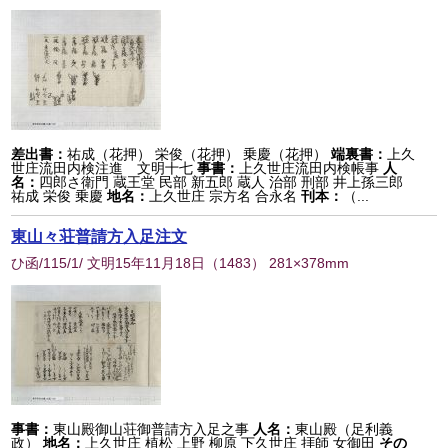
差出書：
祐成（花押） 栄俊（花押） 乗慶（花押）
端裏書：
上久
世庄流田内検注進 文明十七
事書：
上久世庄流田内検帳事
人
名：
四郎さ衛門 蔵王堂 民部 新五郎 蔵人 治部 刑部 井上孫三郎
祐成 栄俊 乗慶
地名：
上久世庄 宗方名 合永名
刊本：
（...
東山々荘普請方入足注文
ひ函/115/1/ 文明15年11月18日
（
1483
） 281×378mm
事書：
東山殿御山荘御普請方入足之事
人名：
東山殿（足利義
政）
地名：
上久世庄 植松 上野 柳原 下久世庄 拝師 女御田
その