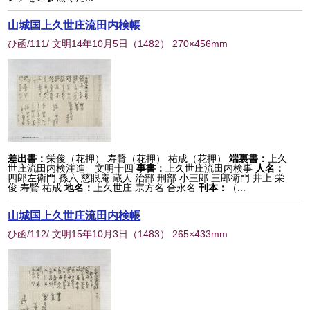
山城国上久世庄流田内検帳
ひ函/111/ 文明14年10月5日
（
1482
） 270×456mm
差出書：
栄俊（花押） 寿賢（花押） 祐成（花押）
端裏書：
上久
世庄流田内検注進 文明十四
事書：
上久世庄流田内検事
人名：
四郎左衛門 孫六 慈眼庵 蔵人 治部 刑部 小三郎 三郎衛門 井上 栄
俊 寿賢 祐成
地名：
上久世庄 宗方名 合永名
刊本：
（...
山城国上久世庄流田内検帳
ひ函/112/ 文明15年10月3日
（
1483
） 265×433mm