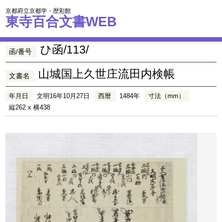
京都府立京都学・歴彩館
東寺百合文書WEB
ひ函/113/
函/番号
山城国上久世庄流田内検帳
文書名
年月日
文明16年10月27日
西暦
1484年
寸法（mm）
縦262 x 横438