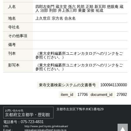
人名
四郎左衛門 蔵主堂 孫六 民部 正順 新五郎 慈眼庵 蔵
人 治部 刑部 井上孫三郎 乗慶 栄俊 祐成
地名
上久世庄 宗方名 合永名
寺社名
その他事項
備考
刊本
（東大史料編纂所ユニオンカタログへのリンクをご
参照ください。）
影写本
（東大史料編纂所ユニオンカタログへのリンクをご
参照ください。）
東寺文書検索システムの文書番号
1000941130000
item_id
17706
document_id
27992
京都市左京区下鴨半木町1番地29
お問い合わせ先
京都府立京都学・歴彩館
075-723-4831
電話番号：
URL ：
http://www.pref.kyoto.jp/rekisaikan/
E-mail：
rekisaikan-kikaku@pref.kyoto.lg.jp