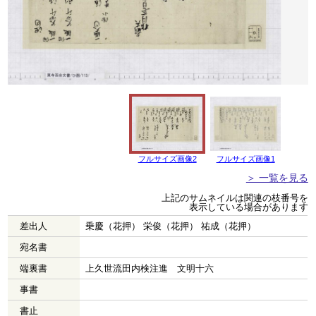
フルサイズ画像2
フルサイズ画像1
＞ 一覧を見る
上記のサムネイルは関連の枝番号を
表示している場合があります
差出人
乗慶（花押） 栄俊（花押） 祐成（花押）
宛名書
端裏書
上久世流田内検注進 文明十六
事書
書止