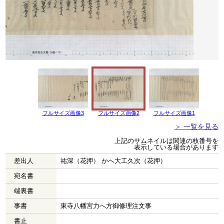
フルサイズ画像3
フルサイズ画像2
フルサイズ画像1
＞ 一覧を見る
上記のサムネイルは関連の枝番号を
表示している場合があります
差出人
祐深（花押） かへ大工久次（花押）
宛名書
端裏書
事書
東寺八幡宮力へ方御修理注文事
書止