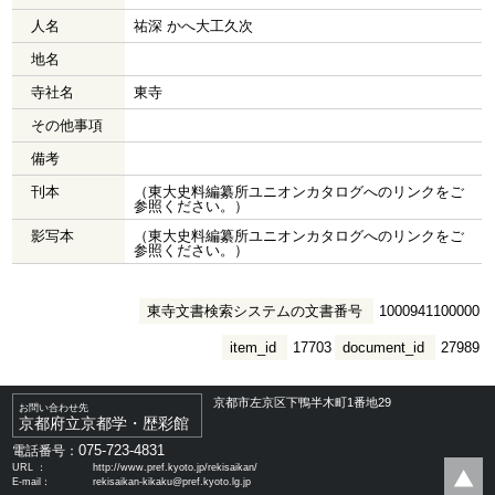
人名
祐深 かへ大工久次
地名
寺社名
東寺
その他事項
備考
刊本
（東大史料編纂所ユニオンカタログへのリンクをご
参照ください。）
影写本
（東大史料編纂所ユニオンカタログへのリンクをご
参照ください。）
東寺文書検索システムの文書番号
1000941100000
item_id
17703
document_id
27989
京都市左京区下鴨半木町1番地29
お問い合わせ先
京都府立京都学・歴彩館
075-723-4831
電話番号：
URL ：
http://www.pref.kyoto.jp/rekisaikan/
E-mail：
rekisaikan-kikaku@pref.kyoto.lg.jp