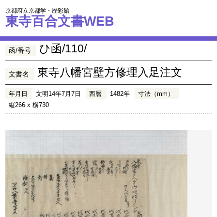
京都府立京都学・歴彩館
東寺百合文書WEB
ひ函/110/
函/番号
東寺八幡宮壁方修理入足注文
文書名
年月日
文明14年7月7日
西暦
1482年
寸法（mm）
縦266 x 横730