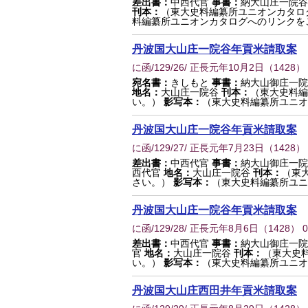
差出書：
中西代官
事書：
納大山庄一院
刊本：
（東大史料編纂所ユニオンカタロ
料編纂所ユニオンカタログへのリンクを
丹波国大山庄一院谷年貢米請取案
に函/129/26/ 正長元年10月2日
（
1428
）
宛名書：
きしもと
事書：
納大山御庄一
地名：
大山庄一院谷
刊本：
（東大史料編
い。）
影写本：
（東大史料編纂所ユニオ
丹波国大山庄一院谷年貢米請取案
に函/129/27/ 正長元年7月23日
（
1428
）
差出書：
中西代官
事書：
納大山御庄一
西代官
地名：
大山庄一院谷
刊本：
（東
さい。）
影写本：
（東大史料編纂所ユニ
丹波国大山庄一院谷年貢米請取案
に函/129/28/ 正長元年8月6日
（
1428
） 
差出書：
中西代官
事書：
納大山御庄一
官
地名：
大山庄一院谷
刊本：
（東大史
い。）
影写本：
（東大史料編纂所ユニオ
丹波国大山庄西田井年貢米請取案