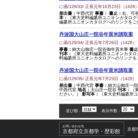
に函/129/33/ 正長元年10月23日
（
1428
）
差出書：
中西代官
事書：
書止：
右、可
本：
（東大史料編纂所ユニオンカタログ
編纂所ユニオンカタログへのリンクをご
丹波国大山庄一院谷年貢米請取案
に函/129/34/ 正長元年7月26日
（
1428
）
事書：
納大山御庄一院谷御年貢米事
書止
刊本：
（東大史料編纂所ユニオンカタロ
料編纂所ユニオンカタログへのリンクを
丹波国大山庄一院谷年貢米請取案
に函/129/35/ 正長元年7月23日
（
1428
）
差出書：
中西代官
事書：
納大山御庄一
中西代官
地名：
大山庄一院谷
刊本：
（
ださい。）
影写本：
（東大史料編纂所ユ
並び順：
表示件数：
お問い合わせ先
京都
京都府立京都学・歴彩館