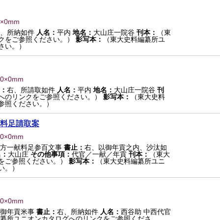
0×0mm
、所納如件
人名：
平内
地名：
大山庄一院谷
刊本：
（東
クをご参照ください。）
影写本：
（東大史料編纂所ユ
さい。）
 0×0mm
：
右、所請取如件
人名：
平内
地名：
大山庄一院谷
刊
へのリンクをご参照ください。）
影写本：
（東大史料
参照ください。）
料足請取案
 0×0mm
田方一献料足参百文事
書止：
右、以御年貢之内、沙汰如
名：
大山庄
その他事項：
代官／一献／年貢
刊本：
（東大
をご参照ください。）
影写本：
（東大史料編纂所ユニ
い。）
 0×0mm
谷御年貢米事
書止：
右、所納如件
人名：
西谷助 中西代官
纂所ユニオンカタログへのリンクをご参照くださ