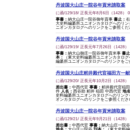
丹波国大山庄一院谷年貢米請取案
に函/129/18/ 正長元年8月6日
（
1428
） 
事書：
納大山庄一院谷御年貢事
書止：
右
大史料編纂所ユニオンカタログへのリン
ニオンカタログへのリンクをご参照くだ
丹波国大山庄一院谷年貢米請取案
に函/129/19/ 正長元年7月26日
（
1428
）
事書：
納大山御庄一院谷御年貢米事
書止
本：
（東大史料編纂所ユニオンカタログ
編纂所ユニオンカタログへのリンクをご
丹波国大山庄籾井殿代官福田方一献
に函/129/20/ 正長元年10月2日
（
1428
）
差出書：
中西代官
事書：
籾井殿代官稲
件
人名：
西谷助 籾井 稲田 中西代官
地
史料編纂所ユニオンカタログへのリンク
オンカタログへのリンクをご参照くださ
丹波国大山庄一院谷年貢米請取案
に函/129/21/ 正長元年9月21日
（
1428
）
差出書：
中西代官
事書：
納大山庄一院
地名：
大山庄一院谷
刊本：
（東大史料編