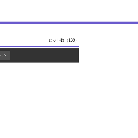
ヒット数（138）
へ >