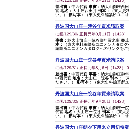
に函/129/29/ 正長元年8月29日
（
1428
）
差出書：
中西代官
事書：
納大山御庄西
官
地名：
大山庄西田井
刊本：
（東大史
い。）
影写本：
（東大史料編纂所ユニオ
丹波国大山庄一院谷年貢米請取案
に函/129/30/ 正長元年9月11日
（
1428
）
事書：
納大山御庄一院谷御年貢米事
書止
本：
（東大史料編纂所ユニオンカタログ
編纂所ユニオンカタログへのリンクをご
丹波国大山庄一院谷年貢米請取案
に函/129/31/ 正長元年8月6日
（
1428
） 
差出書：
中西代官
事書：
納大山御庄御
中西代官
地名：
大山庄一院谷
刊本：
（
ださい。）
影写本：
（東大史料編纂所ユ
丹波国大山庄一院谷年貢米請取案
に函/129/32/ 正長元年9月28日
（
1428
）
差出書：
中西代官
事書：
納大山御庄一
代官
地名：
大山庄一院谷
刊本：
（東大
い。）
影写本：
（東大史料編纂所ユニオ
丹波国大山庄朝夕下用米立用切符案