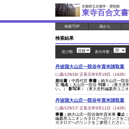
京都府立京都学・歴彩館
東寺百合文書
検索TOP
函から
検索結果
並び順：
表示件数：
丹波国大山庄一院谷年貢米請取案
に函/129/16/ 正長元年9月19日
（
1428
）
差出書：
中西代官
事書：
納大山庄一院
官
地名：
大山庄一院谷
刊本：
（東大史
い。）
影写本：
（東大史料編纂所ユニオ
丹波国大山庄一院谷年貢米請取案
に函/129/17/ 正長元年9月11日
（
1428
）
事書：
納大山庄一院谷御年貢米事
書止：
編纂所ユニオンカタログへのリンクをご
カタログへのリンクをご参照ください。