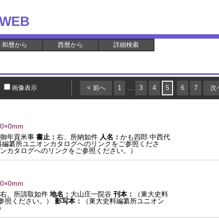
WEB
和暦から
西暦から
詳細検索
画像表示
< 前へ
1
…
3
4
5
6
7
次
 0×0mm
谷御年貢米事
書止：
右、所納如件
人名：
かも四郎 中西代
料編纂所ユニオンカタログへのリンクをご参照くださ
ンカタログへのリンクをご参照ください。）
 0×0mm
右、所請取如件
地名：
大山庄一院谷
刊本：
（東大史料
参照ください。）
影写本：
（東大史料編纂所ユニオン
）